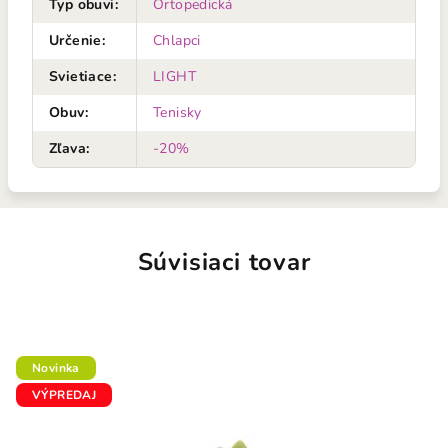
Typ obuvi
:
Ortopedická
Určenie
:
Chlapci
Svietiace
:
LIGHT
Obuv
:
Tenisky
Zľava
:
-20%
Súvisiaci tovar
Novinka
VÝPREDAJ