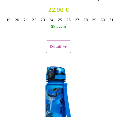
22,90 €
19
20
21
22
23
24
25
26
27
28
29
30
31
Skladom
Priemerné
hodnotenie
produktu
Detail
je
3,1
z
5
hviezdičiek.