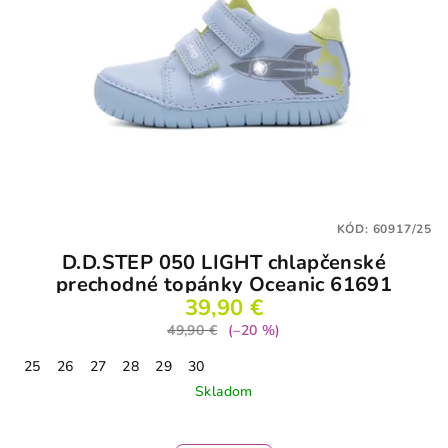
KÓD:
60917/25
D.D.STEP 050 LIGHT chlapčenské
prechodné topánky Oceanic 61691
39,90 €
49,90 €
(–20 %)
25
26
27
28
29
30
Skladom
Priemerné
hodnotenie