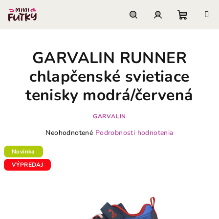
Prejsť
na
obsah
Nákupn
Hľadať
Prihlásenie
GARVALIN RUNNER
košík
chlapčenské svietiace
tenisky modrá/červená
GARVALIN
Priemerné
Neohodnotené
Podrobnosti hodnotenia
hodnotenie
produktu
Novinka
je
VÝPREDAJ
0,0
z
5
hviezdičiek.