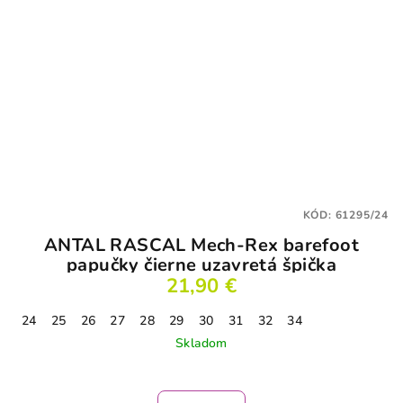
KÓD:
61295/24
ANTAL RASCAL Mech-Rex barefoot
papučky čierne uzavretá špička
21,90 €
24
25
26
27
28
29
30
31
32
34
Skladom