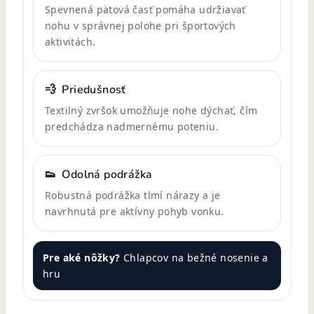
Spevnená pätová časť pomáha udržiavať
nohu v správnej polohe pri športových
aktivitách.
💨
Priedušnosť
Textilný zvršok umožňuje nohe dýchať, čím
predchádza nadmernému poteniu.
👟
Odolná podrážka
Robustná podrážka tlmí nárazy a je
navrhnutá pre aktívny pohyb vonku.
Pre aké nôžky?
Chlapcov na bežné nosenie a
hru