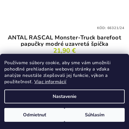
KÓD:
66321/24
ANTAL RASCAL Monster-Truck barefoot
papučky modré uzavretá špička
21,90 €
24
25
27
28
29
31
32
33
Používame súbory cookie, aby sme vám umožnili
pohodlné prehliadanie webovej stránky a vďaka
Skladom
analýze neustále zlepšovali jej funkcie, výkon a
použiteľnosť.
Viac informácií
Detail
Nastavenie
Novinka
Odmietnuť
Súhlasím