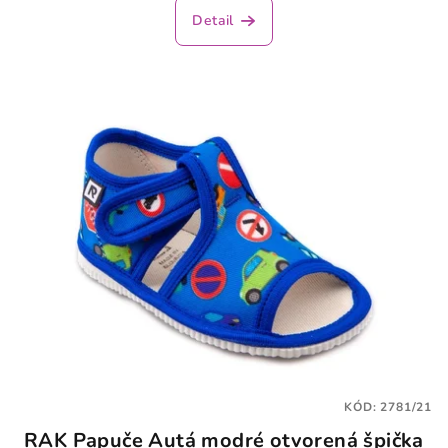
produktu
Detail
je
5,0
z
5
hviezdičiek.
KÓD:
2781/21
RAK Papuče Autá modré otvorená špička