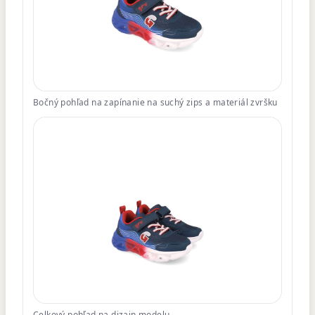
Bočný pohľad na zapínanie na suchý zips a materiál zvršku
Celkový pohľad na dizajn modelu