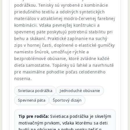
podrážkou. Tenisky sú vyrobené z kombinácie
priedušného textilu a odolných syntetických
materiálov v atraktívnej modro-červenej farebnej
kombinácii. Vďaka pevnejšej konštrukcii a
spevnenej päte poskytujú potrebnú stabilitu pri
behu a skákaní. Praktické zapínanie na suchý
zips v hornej časti, doplnené o elastické gumičky
namiesto šnúrok, umožňuje rýchle a
bezproblémové obúvanie, ktoré zvládne každé
dieťa samostatne. Topánky sú ľahké a navrhnuté
pre maximálne pohodlie počas celodenného
nosenia.
Svietiaca podrážka
Jednoduché obúvanie
Spevnená päta
Športový dizajn
Tip pre rodiča:
Svietiaca podrážka je skvelým
motivačným prvkom, vďaka ktorému sa deti
budú na obúvanie a pohyb vonku tešiť o