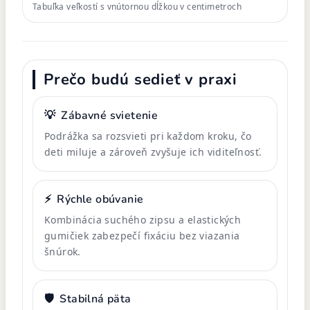
Tabuľka veľkostí s vnútornou dĺžkou v centimetroch
Prečo budú sedieť v praxi
💡
Zábavné svietenie
Podrážka sa rozsvieti pri každom kroku, čo
deti miluje a zároveň zvyšuje ich viditeľnosť.
⚡
Rýchle obúvanie
Kombinácia suchého zipsu a elastických
gumičiek zabezpečí fixáciu bez viazania
šnúrok.
🛡️
Stabilná päta