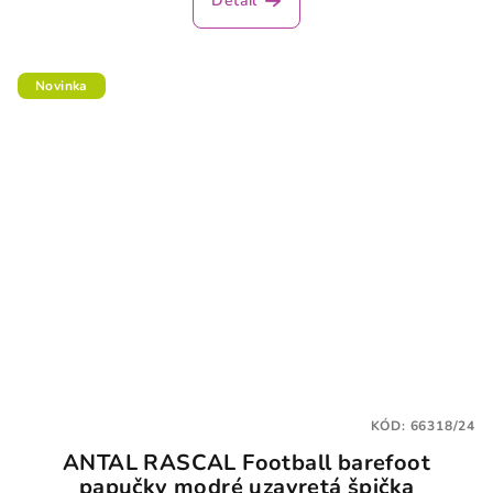
Detail
Novinka
KÓD:
66318/24
ANTAL RASCAL Football barefoot
papučky modré uzavretá špička