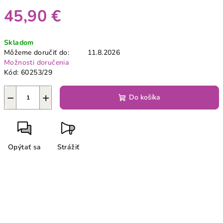
45,90 €
Jednotková
Skladom
cena:
Môžeme doručiť do:
11.8.2026
Možnosti doručenia
Kód:
60253/29
−
+
Do košíka
Opýtať sa
Strážiť