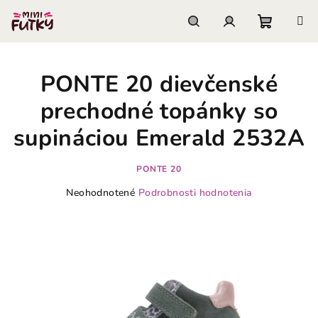
Prejsť
na
obsah
Nákupn
Hľadať
Prihlásenie
PONTE 20 dievčenské
košík
prechodné topánky so
supináciou Emerald 2532A
PONTE 20
Priemerné
Neohodnotené
Podrobnosti hodnotenia
hodnotenie
produktu
je
0,0
z
5
hviezdičiek.