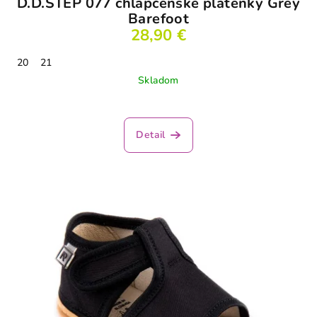
D.D.STEP 077 chlapčenské plátenky Grey
Barefoot
28,90 €
20
21
Skladom
Detail