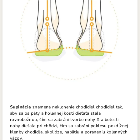
Supinácia
znamená naklonenie chodidiel chodidiel tak,
aby sa os päty a holennej kosti dieťaťa stala
rovnobežnou, čím sa zabráni tvorbe nohy X a bolesti
nohy dieťaťa pri chôdzi, čím sa zabráni poklesu pozdĺžnej
klenby chodidla, skolióze, napätiu a poraneniu kolenných
väzov.