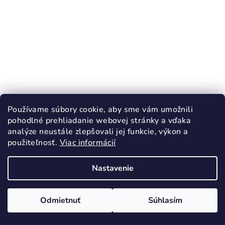
Používame súbory cookie, aby sme vám umožnili
KÓD:
3034/25
pohodlné prehliadanie webovej stránky a vďaka
D.D.STEP 068 chlapčenské prechodné
analýze neustále zlepšovali jej funkcie, výkon a
topánky Royal Blue 41608
použiteľnosť.
Viac informácií
27,20 €
38,90 €
(–30 %)
Nastavenie
25
Skladom
Odmietnuť
Súhlasím