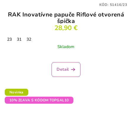
KÓD:
51416/23
RAK Inovatívne papuče Riflové otvorená
špička
28,90 €
23
31
32
Skladom
Detail
Novinka
10% ZĽAVA S KÓDOM TOPGAL10