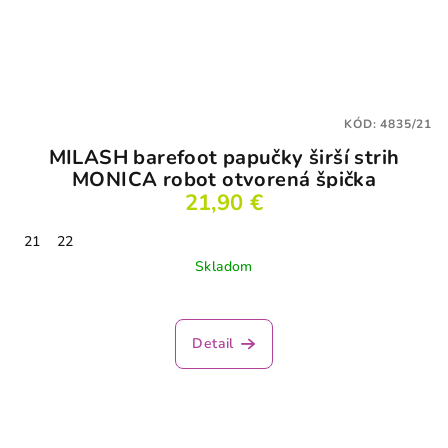
KÓD:
4835/21
MILASH barefoot papučky širší strih
MONICA robot otvorená špička
21,90 €
21
22
Skladom
Priemerné
hodnotenie
produktu
Detail
je
3,5
z
5
hviezdičiek.