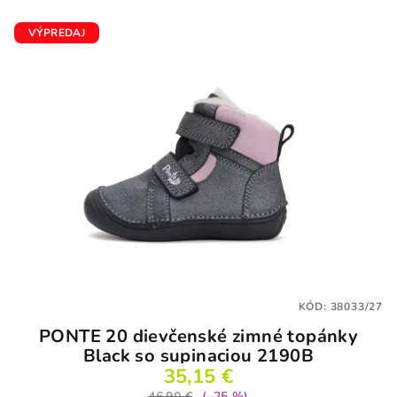
VÝPREDAJ
KÓD:
38033/27
PONTE 20 dievčenské zimné topánky
Black so supinaciou 2190B
35,15 €
46,90 €
(–25 %)