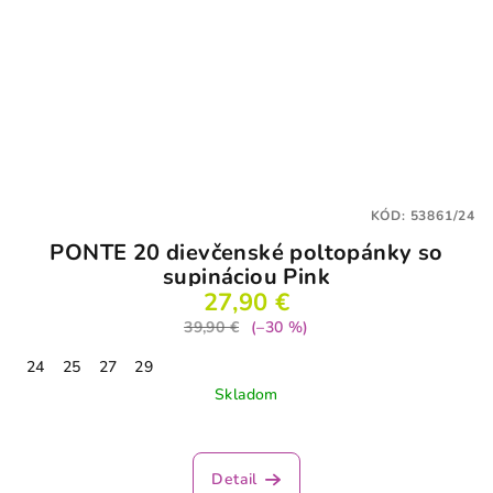
KÓD:
53861/24
PONTE 20 dievčenské poltopánky so
supináciou Pink
27,90 €
39,90 €
(–30 %)
24
25
27
29
Skladom
Detail