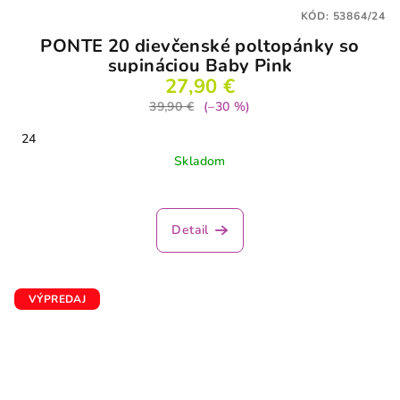
KÓD:
53864/24
PONTE 20 dievčenské poltopánky so
supináciou Baby Pink
27,90 €
39,90 €
(–30 %)
24
Skladom
Detail
VÝPREDAJ