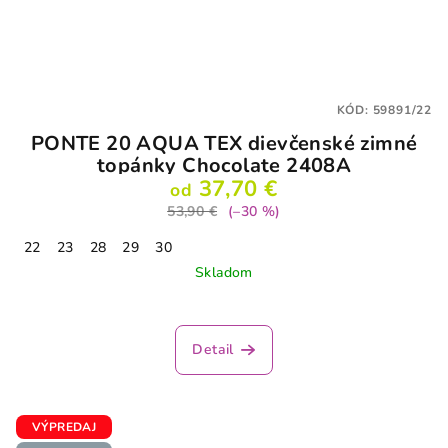
KÓD:
59891/22
PONTE 20 AQUA TEX dievčenské zimné
topánky Chocolate 2408A
37,70 €
od
53,90 €
(–30 %)
22
23
28
29
30
Skladom
Detail
VÝPREDAJ