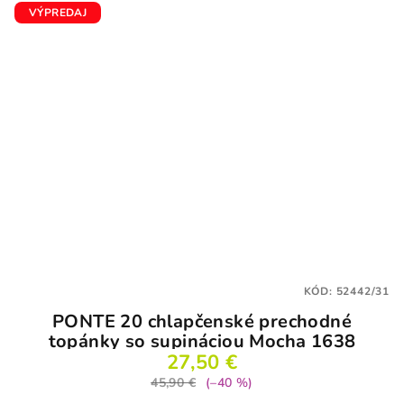
VÝPREDAJ
KÓD:
52442/31
PONTE 20 chlapčenské prechodné
topánky so supináciou Mocha 1638
27,50 €
45,90 €
(–40 %)