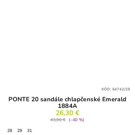
KÓD:
64742/28
PONTE 20 sandále chlapčenské Emerald
1884A
26,30 €
43,90 €
(–40 %)
28
29
31