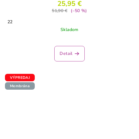
25,95 €
51,90 €
(–50 %)
22
Skladom
Detail
VÝPREDAJ
Membrána