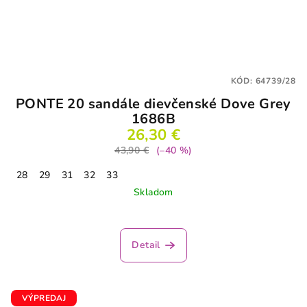
KÓD:
64739/28
PONTE 20 sandále dievčenské Dove Grey
1686B
26,30 €
43,90 €
(–40 %)
28
29
31
32
33
Skladom
Detail
VÝPREDAJ