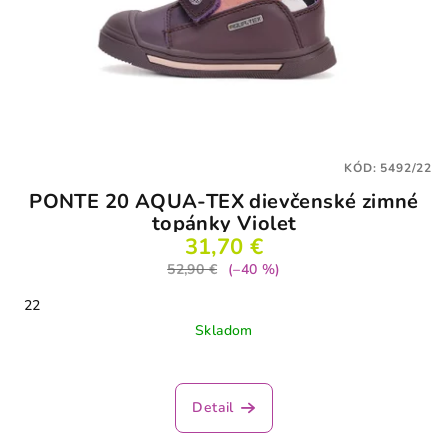
KÓD:
5492/22
PONTE 20 AQUA-TEX dievčenské zimné
topánky Violet
31,70 €
52,90 €
(–40 %)
22
Skladom
Detail