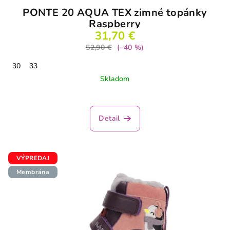
o
PONTE 20 AQUA TEX zimné topánky
v
Raspberry
31,70 €
52,90 €
(–40 %)
30
33
Skladom
Detail
VÝPREDAJ
Membrána