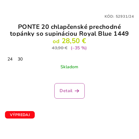
KÓD:
52931/24
PONTE 20 chlapčenské prechodné
topánky so supináciou Royal Blue 1449
28,50 €
od
43,90 €
(–35 %)
24
30
Skladom
Detail
VÝPREDAJ