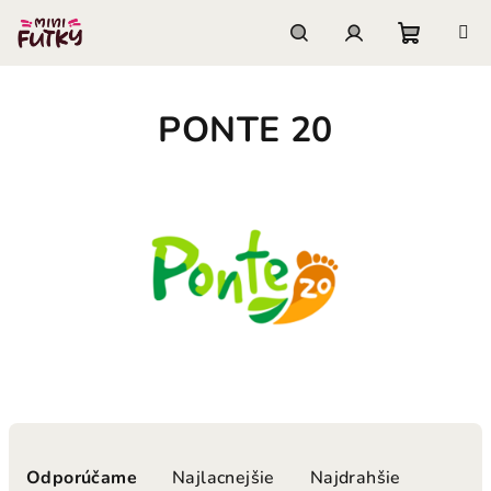
Prejsť
na
obsah
Nákupn
Hľadať
Prihlásenie
PONTE 20
košík
R
a
Odporúčame
Najlacnejšie
Najdrahšie