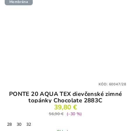
Membrána
KÓD:
60047/28
PONTE 20 AQUA TEX dievčenské zimné
topánky Chocolate 2883C
39,80 €
56,90 €
(–30 %)
28
30
32