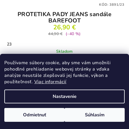
KÓD:
3891/23
PROTETIKA PADY JEANS sandále
BAREFOOT
26,90 €
44,90 €
(–40 %)
23
Skladom
Používame súbory cookie, aby sme vám umožnili
pohodlné prehliadanie webovej stránky a vďaka
Detail
analýze neustále zlepšovali jej funkcie, výkon a
použiteľnosť.
Viac informácií
Nastavenie
VÝPREDAJ
Odmietnuť
Súhlasím