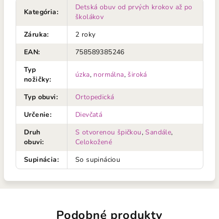
Detská obuv od prvých krokov až po
Kategória
:
školákov
Záruka
:
2 roky
EAN
:
758589385246
Typ
úzka
,
normálna
,
široká
nožičky
:
Typ obuvi
:
Ortopedická
Určenie
:
Dievčatá
Druh
S otvorenou špičkou
,
Sandále
,
obuvi
:
Celokožené
Supinácia
:
So supináciou
Podobné produkty