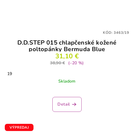
KÓD:
3463/19
D.D.STEP 015 chlapčenské kožené
poltopánky Bermuda Blue
31,10 €
38,90 €
(–20 %)
19
Skladom
Detail
VÝPREDAJ