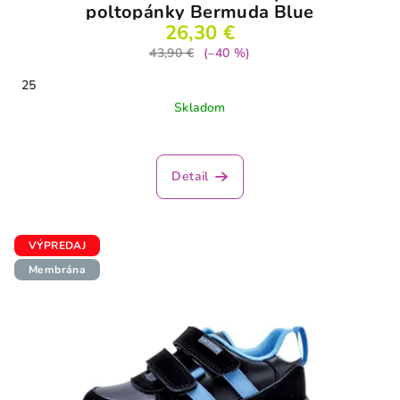
poltopánky Bermuda Blue
26,30 €
43,90 €
(–40 %)
25
Skladom
Detail
VÝPREDAJ
Membrána