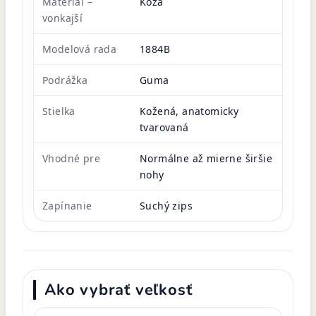
Materiál –
Koža
vonkajší
Modelová rada
1884B
Podrážka
Guma
Stielka
Kožená, anatomicky
tvarovaná
Vhodné pre
Normálne až mierne širšie
nohy
Zapínanie
Suchý zips
Ako vybrať veľkosť