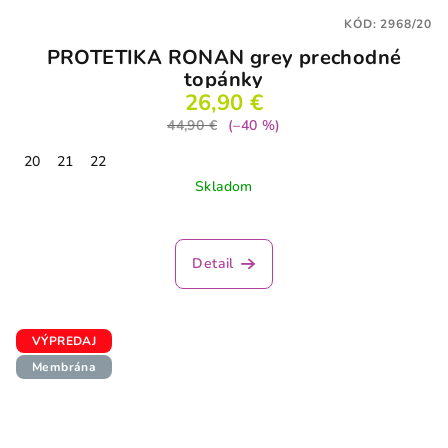
KÓD:
2968/20
PROTETIKA RONAN grey prechodné
topánky
26,90 €
44,90 €
(–40 %)
20
21
22
Skladom
Detail
VÝPREDAJ
Membrána