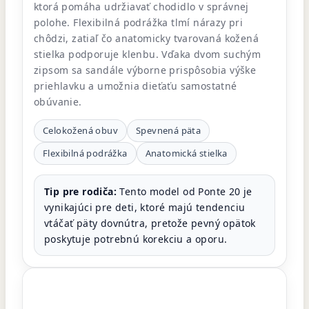
ktorá pomáha udržiavať chodidlo v správnej
polohe. Flexibilná podrážka tlmí nárazy pri
chôdzi, zatiaľ čo anatomicky tvarovaná kožená
stielka podporuje klenbu. Vďaka dvom suchým
zipsom sa sandále výborne prispôsobia výške
priehlavku a umožnia dieťaťu samostatné
obúvanie.
Celokožená obuv
Spevnená päta
Flexibilná podrážka
Anatomická stielka
Tip pre rodiča:
Tento model od Ponte 20 je
vynikajúci pre deti, ktoré majú tendenciu
vtáčať päty dovnútra, pretože pevný opätok
poskytuje potrebnú korekciu a oporu.