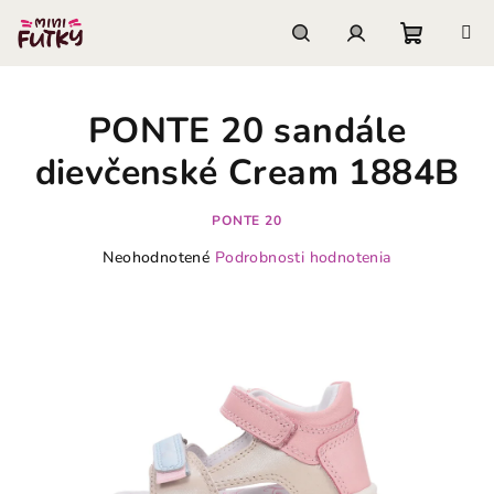
Prejsť
na
obsah
Nákupn
Hľadať
Prihlásenie
PONTE 20 sandále
košík
dievčenské Cream 1884B
PONTE 20
Priemerné
Neohodnotené
Podrobnosti hodnotenia
hodnotenie
produktu
je
0,0
z
5
hviezdičiek.