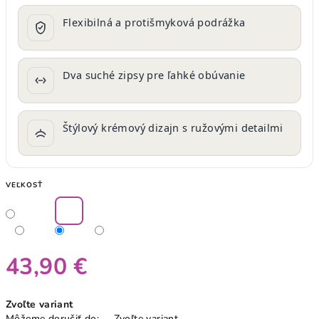
Flexibilná a protišmyková podrážka
Dva suché zipsy pre ľahké obúvanie
Štýlový krémový dizajn s ružovými detailmi
VEĽKOSŤ
43,90 €
Jednotková
Zvoľte variant
cena:
Môžeme doručiť do:
Zvoľte variant