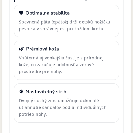
🛡️
Optimálna stabilita
Spevnená päta (opätok) drží detskú nožičku
pevne a v správnej osi pri každom kroku.
🌿
Prémiová koža
Vnútorná aj vonkajšia časť je z prírodnej
kože, čo zaručuje odolnosť a zdravé
prostredie pre nohy.
⚙️
Nastaviteľný strih
Dvojitý suchý zips umožňuje dokonalé
utiahnutie sandálov podľa individuálnych
potrieb nohy.