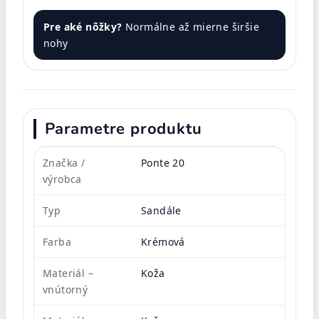
Pre aké nôžky?
Normálne až mierne širšie
nohy
Parametre produktu
Značka /
Ponte 20
výrobca
Typ
Sandále
Farba
Krémová
Materiál –
Koža
vnútorný