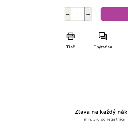
−
+
Tlač
Opýtať sa
Zľava na každý ná
min. 3% po registrácii