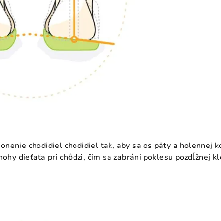
nenie chodidiel chodidiel tak, aby sa os päty a holennej k
nohy dieťaťa pri chôdzi, čím sa zabráni poklesu pozdĺžnej k