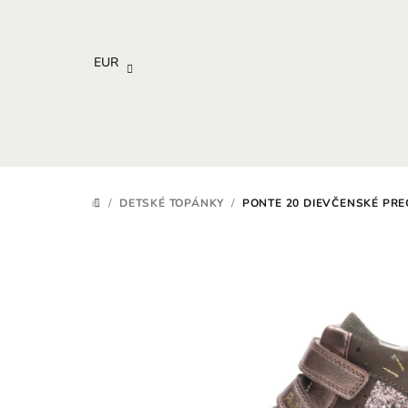
Prejsť
na
obsah
EUR
/
DETSKÉ TOPÁNKY
/
PONTE 20 DIEVČENSKÉ PR
DOMOV