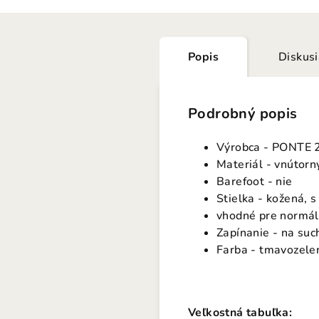
Popis
Diskus
Podrobný popis
Výrobca - PONTE 
Materiál - vnútorný
Barefoot - nie
Stielka - kožená, 
vhodné pre normáln
Zapínanie - na suc
Farba - tmavozele
Veľkostná tabuľka: