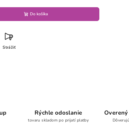
Do košíka
Strážiť
kup
Rýchle odoslanie
Overený 
tovaru skladom po prijatí platby
Dôverujú