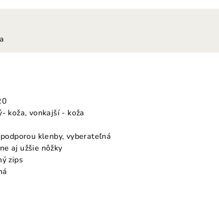
ia
20
- koža, vonkajší - koža
s podporou klenby, vyberateľná
e aj užšie nôžky
hý zips
ná