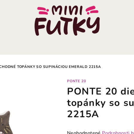
ECHODNÉ TOPÁNKY SO SUPINÁCIOU EMERALD 2215A
PONTE 20
PONTE 20 die
topánky so s
2215A
Priemerné
Neohodnotené
Podrobnosti 