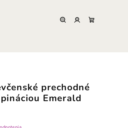
Hľadať
Prihlásenie
Nákupný
košík
včenské prechodné
upináciou Emerald
hodnotenia