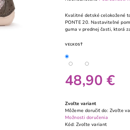
hodnotenie
produktu
Kvalitné detské celokožené 
je
PONTE 20. Nastaviteľné pom
0,0
guma v prednej časti, ktorá 
z
5
VEĽKOSŤ
hviezdičiek.
48,90 €
Jednotková
cena:
Zvoľte variant
Môžeme doručiť do:
Zvoľte va
Možnosti doručenia
Kód:
Zvoľte variant