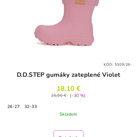
KÓD:
5309/26-
D.D.STEP gumáky zateplené Violet
18,10 €
25,90 €
(–30 %)
26-27
32-33
Skladom