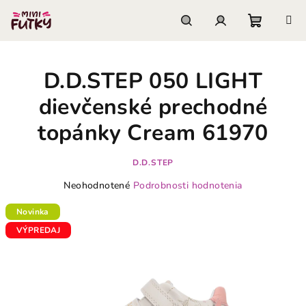
Prejsť
na
obsah
Nákupn
Hľadať
Prihlásenie
D.D.STEP 050 LIGHT
košík
dievčenské prechodné
topánky Cream 61970
D.D.STEP
Priemerné
Neohodnotené
Podrobnosti hodnotenia
hodnotenie
produktu
Novinka
je
VÝPREDAJ
0,0
z
5
hviezdičiek.