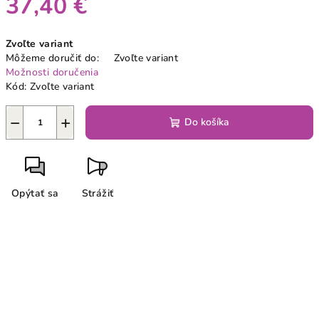
37,40 €
Jednotková
Zvoľte variant
cena:
Môžeme doručiť do:
Zvoľte variant
Možnosti doručenia
Kód:
Zvoľte variant
−
+
Do košíka
Opýtať sa
Strážiť