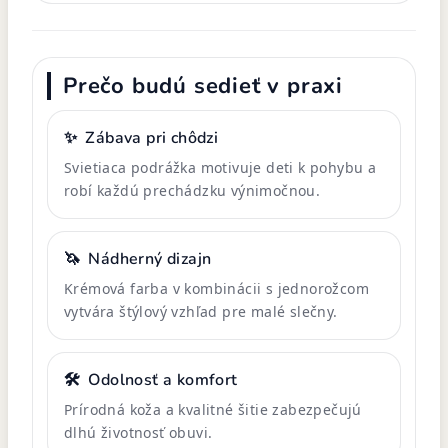
Prečo budú sedieť v praxi
✨
Zábava pri chôdzi
Svietiaca podrážka motivuje deti k pohybu a
robí každú prechádzku výnimočnou.
🦄
Nádherný dizajn
Krémová farba v kombinácii s jednorožcom
vytvára štýlový vzhľad pre malé slečny.
🛠️
Odolnosť a komfort
Prírodná koža a kvalitné šitie zabezpečujú
dlhú životnosť obuvi.