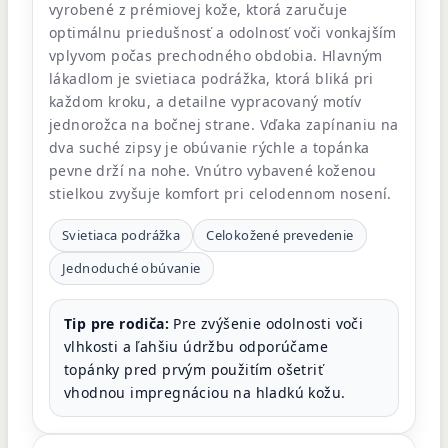
vyrobené z prémiovej kože, ktorá zaručuje
optimálnu priedušnosť a odolnosť voči vonkajším
vplyvom počas prechodného obdobia. Hlavným
lákadlom je svietiaca podrážka, ktorá bliká pri
každom kroku, a detailne vypracovaný motív
jednorožca na bočnej strane. Vďaka zapínaniu na
dva suché zipsy je obúvanie rýchle a topánka
pevne drží na nohe. Vnútro vybavené koženou
stielkou zvyšuje komfort pri celodennom nosení.
Svietiaca podrážka
Celokožené prevedenie
Jednoduché obúvanie
Tip pre rodiča:
Pre zvýšenie odolnosti voči
vlhkosti a ľahšiu údržbu odporúčame
topánky pred prvým použitím ošetriť
vhodnou impregnáciou na hladkú kožu.