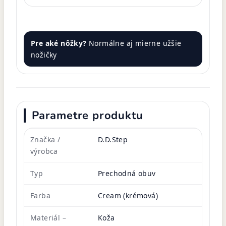
Pre aké nôžky?
Normálne aj mierne užšie
nožičky
Parametre produktu
Značka /
D.D.Step
výrobca
Typ
Prechodná obuv
Farba
Cream (krémová)
Materiál –
Koža