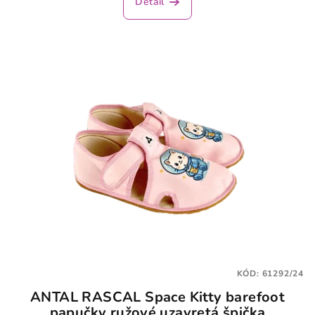
Detail
KÓD:
61292/24
ANTAL RASCAL Space Kitty barefoot
papučky ružové uzavretá špička