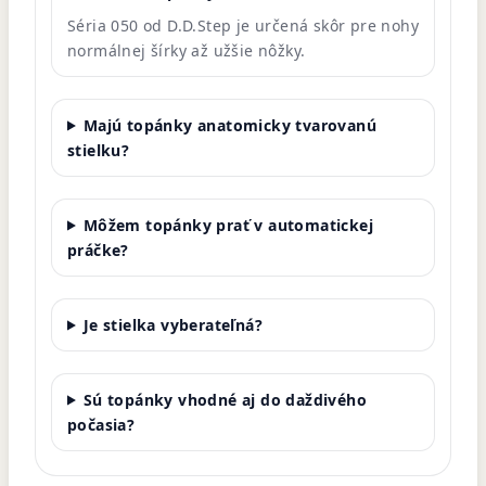
Séria 050 od D.D.Step je určená skôr pre nohy
normálnej šírky až užšie nôžky.
Majú topánky anatomicky tvarovanú
stielku?
Môžem topánky prať v automatickej
práčke?
Je stielka vyberateľná?
Sú topánky vhodné aj do daždivého
počasia?