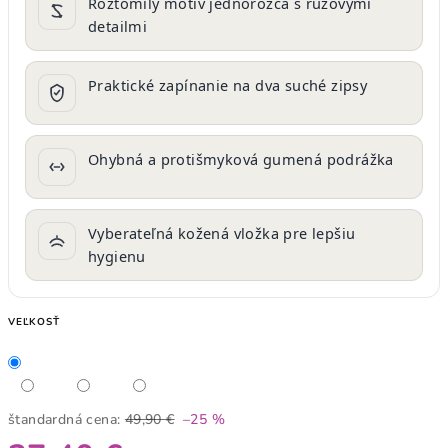
Roztomilý motív jednorožca s ružovými
detailmi
Praktické zapínanie na dva suché zipsy
Ohybná a protišmyková gumená podrážka
Vyberateľná kožená vložka pre lepšiu
hygienu
VEĽKOSŤ
štandardná cena:
49,90 €
–25 %