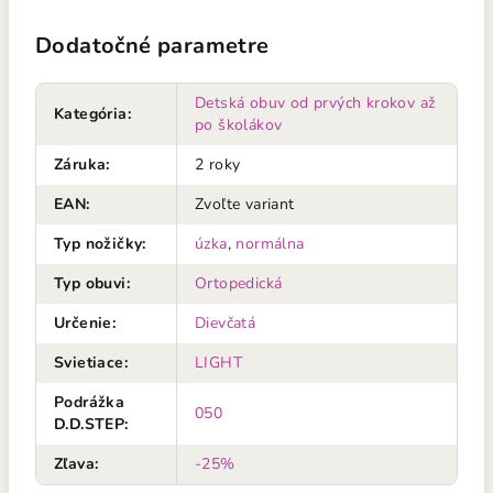
Dodatočné parametre
Detská obuv od prvých krokov až
Kategória
:
po školákov
Záruka
:
2 roky
EAN
:
Zvoľte variant
Typ nožičky
:
úzka
,
normálna
Typ obuvi
:
Ortopedická
Určenie
:
Dievčatá
Svietiace
:
LIGHT
Podrážka
050
D.D.STEP
:
Zľava
:
-25%