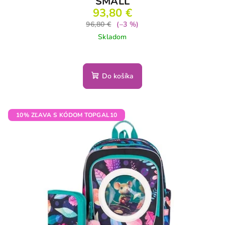
SMALL
93,80 €
96,80 €
(–3 %)
Skladom
Do košíka
10% ZĽAVA S KÓDOM TOPGAL10