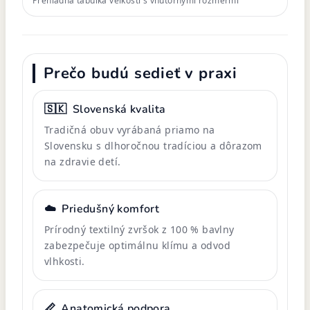
Prehľadná tabuľka veľkostí s vnútornými rozmermi
Prečo budú sedieť v praxi
🇸🇰
Slovenská kvalita
Tradičná obuv vyrábaná priamo na
Slovensku s dlhoročnou tradíciou a dôrazom
na zdravie detí.
☁️
Priedušný komfort
Prírodný textilný zvršok z 100 % bavlny
zabezpečuje optimálnu klímu a odvod
vlhkosti.
📏
Anatomická podpora