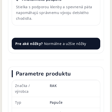
Stielka s podporou klenby a spevnená päta
napomáhajú správnemu vývoju detského
chodidla.
Pre aké nôžky?
Normálne a užšie nôžky
Parametre produktu
Značka /
RAK
výrobca
Typ
Papuče