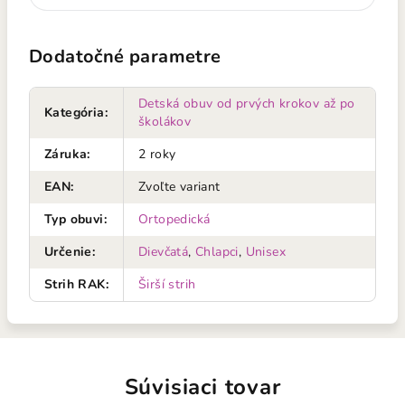
Dodatočné parametre
Detská obuv od prvých krokov až po
Kategória
:
školákov
Záruka
:
2 roky
EAN
:
Zvoľte variant
Typ obuvi
:
Ortopedická
Určenie
:
Dievčatá
,
Chlapci
,
Unisex
Strih RAK
:
Širší strih
Súvisiaci tovar