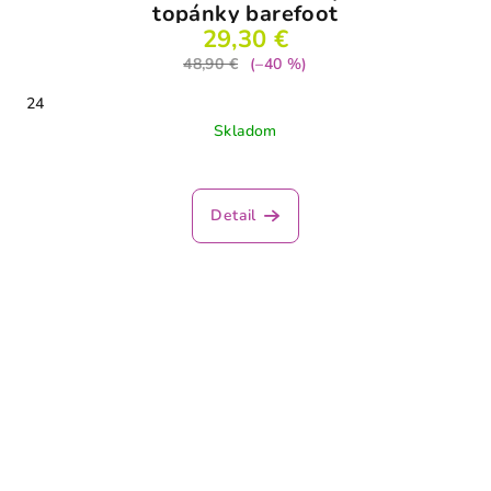
topánky barefoot
29,30 €
48,90 €
(–40 %)
24
Skladom
Detail