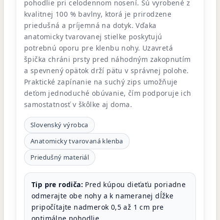
pohodlie pri celodennom nosení. Sú vyrobené z
kvalitnej 100 % bavlny, ktorá je prirodzene
priedušná a príjemná na dotyk. Vďaka
anatomicky tvarovanej stielke poskytujú
potrebnú oporu pre klenbu nohy. Uzavretá
špička chráni prsty pred náhodným zakopnutím
a spevnený opätok drží pätu v správnej polohe.
Praktické zapínanie na suchý zips umožňuje
deťom jednoduché obúvanie, čím podporuje ich
samostatnosť v škôlke aj doma.
Slovenský výrobca
Anatomicky tvarovaná klenba
Priedušný materiál
Tip pre rodiča:
Pred kúpou dieťaťu poriadne
odmerajte obe nohy a k nameranej dĺžke
pripočítajte nadmerok 0,5 až 1 cm pre
optimálne pohodlie.