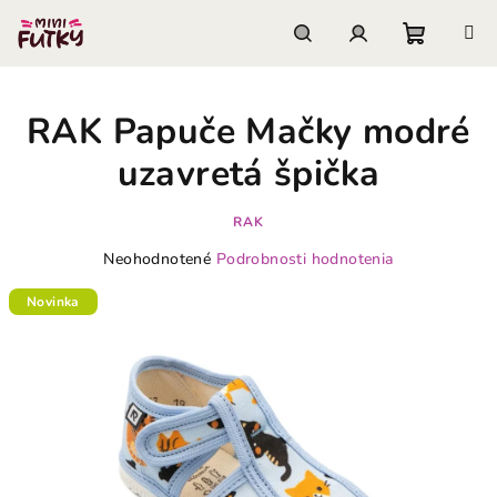
Prejsť
na
obsah
Nákupn
Hľadať
Prihlásenie
RAK Papuče Mačky modré
košík
uzavretá špička
RAK
Priemerné
Neohodnotené
Podrobnosti hodnotenia
hodnotenie
produktu
Novinka
je
0,0
z
5
hviezdičiek.