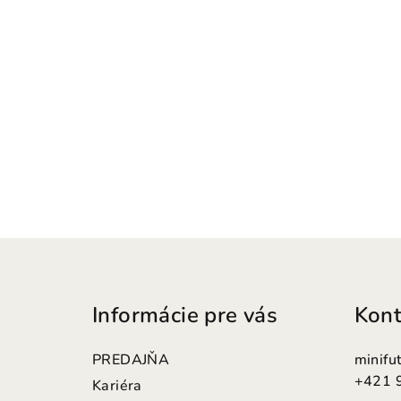
Z
á
Informácie pre vás
Kont
p
ä
PREDAJŇA
minifu
t
+421 
Kariéra