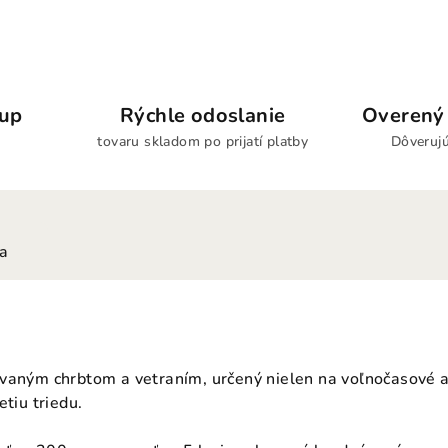
kup
Rýchle odoslanie
Overený 
tovaru skladom po prijatí platby
Dôverujú
ia
vaným chrbtom a vetraním, určený nielen na voľnočasové ak
etiu triedu.