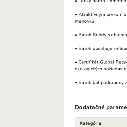
• Ľahký batoh s hmotno
• Atraktívnym prvkom ba
menovku.
• Batoh Buddy s objemom
• Batoh obsahuje reflexn
• Certifikát Global Rec
ekologických požiadavie
• Batoh bol podrobený z
Dodatočné parame
Kategória
: