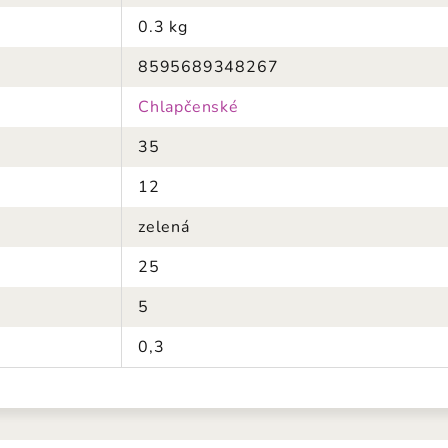
0.3 kg
8595689348267
Chlapčenské
35
12
zelená
25
5
0,3