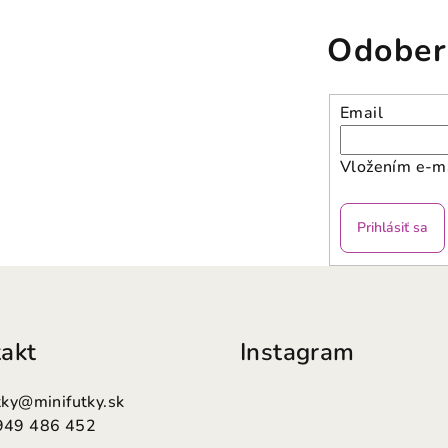
Odober
Email
Vložením e-ma
Prihlásiť sa
akt
Instagram
tky
@
minifutky.sk
949 486 452