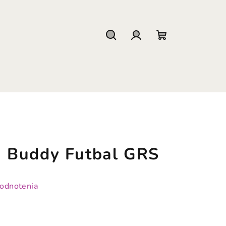
Hľadať
Prihlásenie
Nákupný
košík
 Buddy Futbal GRS
hodnotenia