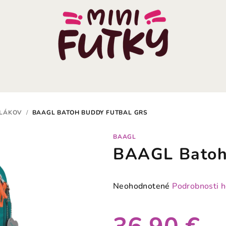
OLÁKOV
/
BAAGL BATOH BUDDY FUTBAL GRS
BAAGL
BAAGL Batoh
Priemerné
Neohodnotené
Podrobnosti 
hodnotenie
produktu
je