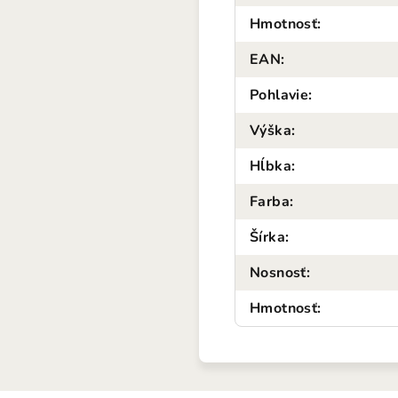
Hmotnosť
:
EAN
:
Pohlavie
:
Výška
:
Hĺbka
:
Farba
:
Šírka
:
Nosnosť
:
Hmotnosť
: