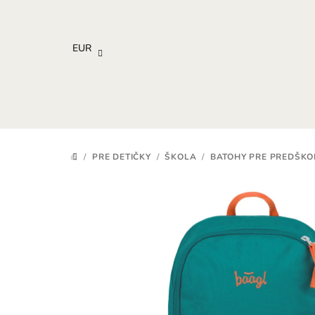
Prejsť
na
obsah
EUR
/
PRE DETIČKY
/
ŠKOLA
/
BATOHY PRE PREDŠK
DOMOV