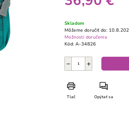
36,90 €
0,0
z
Jednotková
5
cena:
Skladom
hviezdičiek.
Môžeme doručiť do:
10.8.20
Možnosti doručenia
Kód:
A-34826
−
+
Tlač
Opýtať sa