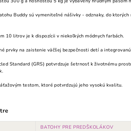
sťou 300 g a nosnosťou 5 kg je vybavený hrudným pásom na
tohu Buddy sú vymeniteľné nášivky - odznaky, do ktorých 
 10 litrov je k dispozícii v niekoľkých módnych farbách.
é prvky na zaistenie väčšej bezpečnosti detí a integrovanú
ycled Standard (GRS) potvrdzuje šetrnosť k životnému prost
k.
áťažovým testom, ktoré potvrdzujú jeho vysokú kvalitu.
tre
BATOHY PRE PREDŠKOLÁKOV