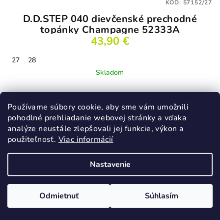
KÓD:
57152/27
D.D.STEP 040 dievčenské prechodné
topánky Champagne 52333A
43,90 €
27
28
Skladom
Používame súbory cookie, aby sme vám umožnili
Detail
pohodlné prehliadanie webovej stránky a vďaka
analýze neustále zlepšovali jej funkcie, výkon a
použiteľnosť.
Viac informácií
Podobné produkty
Nastavenie
Odmietnuť
Súhlasím