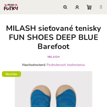
Prejsť
na
obsah
Nákupn
Hľadať
Prihlásenie
MILASH sieťované tenisky
košík
FUN SHOES DEEP BLUE
Barefoot
MILASH
Priemerné
Neohodnotené
Podrobnosti hodnotenia
hodnotenie
produktu
Novinka
je
0,0
z
5
hviezdičiek.