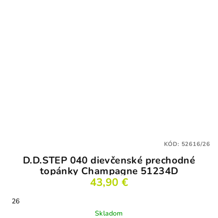
KÓD:
52616/26
D.D.STEP 040 dievčenské prechodné
topánky Champagne 51234D
43,90 €
26
Skladom