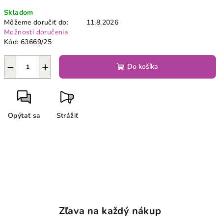
Jednotková
Skladom
cena:
Môžeme doručiť do:
11.8.2026
Možnosti doručenia
Kód:
63669/25
−
+
Do košíka
Opýtať sa
Strážiť
Zľava na každý nákup