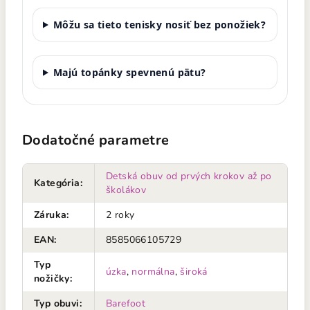
Môžu sa tieto tenisky nosiť bez ponožiek?
Majú topánky spevnenú pätu?
Dodatočné parametre
Detská obuv od prvých krokov až po
Kategória
:
školákov
Záruka
:
2 roky
EAN
:
8585066105729
Typ
úzka
,
normálna
,
široká
nožičky
:
Typ obuvi
:
Barefoot