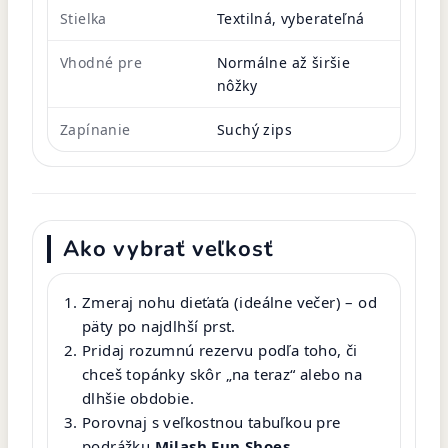
Stielka
Textilná, vyberateľná
Vhodné pre
Normálne až širšie
nôžky
Zapínanie
Suchý zips
Ako vybrať veľkosť
Zmeraj nohu dieťaťa (ideálne večer) – od
päty po najdlhší prst.
Pridaj rozumnú rezervu podľa toho, či
chceš topánky skôr „na teraz“ alebo na
dlhšie obdobie.
Porovnaj s veľkostnou tabuľkou pre
podrážku
Milash Fun Shoes
.