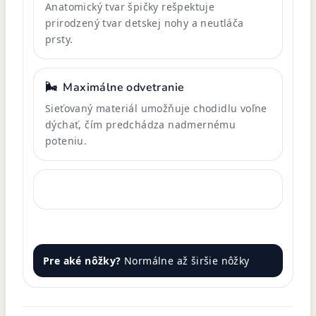
Anatomický tvar špičky rešpektuje
prirodzený tvar detskej nohy a neutláča
prsty.
🌬️
Maximálne odvetranie
Sieťovaný materiál umožňuje chodidlu voľne
dýchať, čím predchádza nadmernému
poteniu.
Pre aké nôžky?
Normálne až širšie nôžky