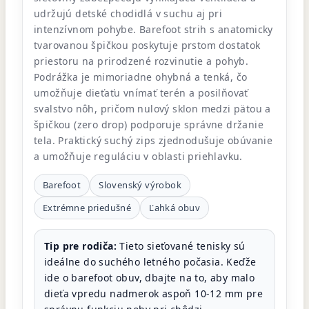
udržujú detské chodidlá v suchu aj pri
intenzívnom pohybe. Barefoot strih s anatomicky
tvarovanou špičkou poskytuje prstom dostatok
priestoru na prirodzené rozvinutie a pohyb.
Podrážka je mimoriadne ohybná a tenká, čo
umožňuje dieťaťu vnímať terén a posilňovať
svalstvo nôh, pričom nulový sklon medzi pätou a
špičkou (zero drop) podporuje správne držanie
tela. Praktický suchý zips zjednodušuje obúvanie
a umožňuje reguláciu v oblasti priehlavku.
Barefoot
Slovenský výrobok
Extrémne priedušné
Ľahká obuv
Tip pre rodiča:
Tieto sieťované tenisky sú
ideálne do suchého letného počasia. Keďže
ide o barefoot obuv, dbajte na to, aby malo
dieťa vpredu nadmerok aspoň 10-12 mm pre