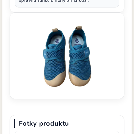
správnu funkciu nohy pri chôdzi.
Fotky produktu