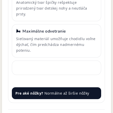
Anatomický tvar špičky rešpektuje
prirodzený tvar detskej nohy a neutláča
prsty.
🌬️
Maximálne odvetranie
Sieťovaný materiál umožňuje chodidlu voľne
dýchať, čím predchádza nadmernému
poteniu.
Pre aké nôžky?
Normálne až širšie nôžky