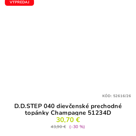
VÝPREDAJ
KÓD:
52616/26
D.D.STEP 040 dievčenské prechodné
topánky Champagne 51234D
30,70 €
43,90 €
(–30 %)