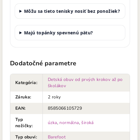
Môžu sa tieto tenisky nosiť bez ponožiek?
Majú topánky spevnenú pätu?
Dodatočné parametre
Detská obuv od prvých krokov až po
Kategória
:
školákov
Záruka
:
2 roky
EAN
:
8585066105729
Typ
úzka
,
normálna
,
široká
nožičky
:
Typ obuvi
:
Barefoot