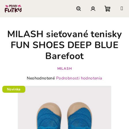
Prejsť
na
obsah
Nákupn
Hľadať
Prihlásenie
MILASH sieťované tenisky
košík
FUN SHOES DEEP BLUE
Barefoot
MILASH
Priemerné
Neohodnotené
Podrobnosti hodnotenia
hodnotenie
produktu
Novinka
je
0,0
z
5
hviezdičiek.