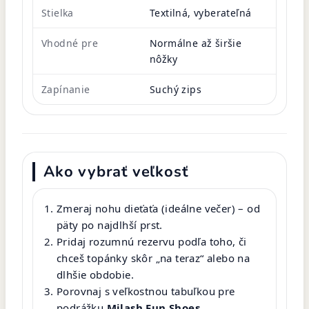
Stielka
Textilná, vyberateľná
Vhodné pre
Normálne až širšie
nôžky
Zapínanie
Suchý zips
Ako vybrať veľkosť
Zmeraj nohu dieťaťa (ideálne večer) – od
päty po najdlhší prst.
Pridaj rozumnú rezervu podľa toho, či
chceš topánky skôr „na teraz“ alebo na
dlhšie obdobie.
Porovnaj s veľkostnou tabuľkou pre
podrážku
Milash Fun Shoes
.