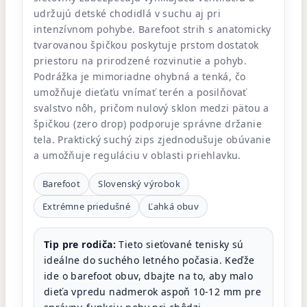
udržujú detské chodidlá v suchu aj pri
intenzívnom pohybe. Barefoot strih s anatomicky
tvarovanou špičkou poskytuje prstom dostatok
priestoru na prirodzené rozvinutie a pohyb.
Podrážka je mimoriadne ohybná a tenká, čo
umožňuje dieťaťu vnímať terén a posilňovať
svalstvo nôh, pričom nulový sklon medzi pätou a
špičkou (zero drop) podporuje správne držanie
tela. Praktický suchý zips zjednodušuje obúvanie
a umožňuje reguláciu v oblasti priehlavku.
Barefoot
Slovenský výrobok
Extrémne priedušné
Ľahká obuv
Tip pre rodiča:
Tieto sieťované tenisky sú
ideálne do suchého letného počasia. Keďže
ide o barefoot obuv, dbajte na to, aby malo
dieťa vpredu nadmerok aspoň 10-12 mm pre