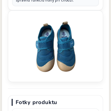
správnu funkciu nohy pri chôdzi.
Fotky produktu