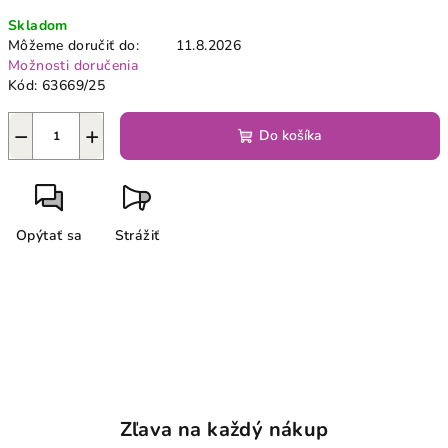
Jednotková
Skladom
cena:
Môžeme doručiť do:
11.8.2026
Možnosti doručenia
Kód:
63669/25
−
+
Do košíka
Opýtať sa
Strážiť
Zľava na každý nákup