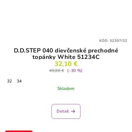
KÓD:
52397/32
D.D.STEP 040 dievčenské prechodné
topánky White 51234C
32,10 €
45,90 €
(–30 %)
32
34
Skladom
Detail