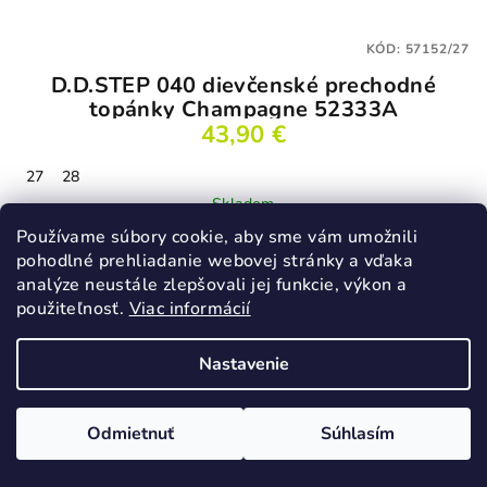
KÓD:
57152/27
D.D.STEP 040 dievčenské prechodné
topánky Champagne 52333A
43,90 €
27
28
Skladom
Používame súbory cookie, aby sme vám umožnili
pohodlné prehliadanie webovej stránky a vďaka
analýze neustále zlepšovali jej funkcie, výkon a
Detail
použiteľnosť.
Viac informácií
Nastavenie
Podobné produkty
Odmietnuť
Súhlasím