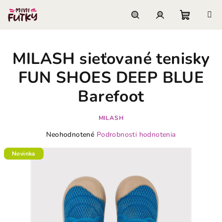
Prejsť
na
obsah
Nákupn
Hľadať
Prihlásenie
MILASH sieťované tenisky
košík
FUN SHOES DEEP BLUE
Barefoot
MILASH
Priemerné
Neohodnotené
Podrobnosti hodnotenia
hodnotenie
produktu
Novinka
je
0,0
z
5
hviezdičiek.