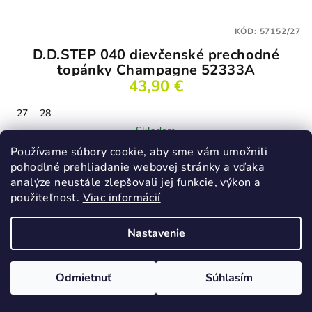
KÓD:
57152/27
D.D.STEP 040 dievčenské prechodné
topánky Champagne 52333A
43,90 €
27
28
Skladom
Používame súbory cookie, aby sme vám umožnili
pohodlné prehliadanie webovej stránky a vďaka
analýze neustále zlepšovali jej funkcie, výkon a
Detail
použiteľnosť.
Viac informácií
Nastavenie
Podobné produkty
Odmietnuť
Súhlasím