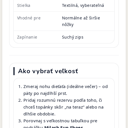
Stielka
Textilná, vyberateľná
Vhodné pre
Normálne až širšie
nôžky
Zapínanie
Suchý zips
Ako vybrať veľkosť
Zmeraj nohu dieťaťa (ideálne večer) – od
päty po najdlhší prst.
Pridaj rozumnú rezervu podľa toho, či
chceš topánky skôr „na teraz“ alebo na
dlhšie obdobie.
Porovnaj s veľkostnou tabuľkou pre
podrážku
Milash Fun Shoes
.