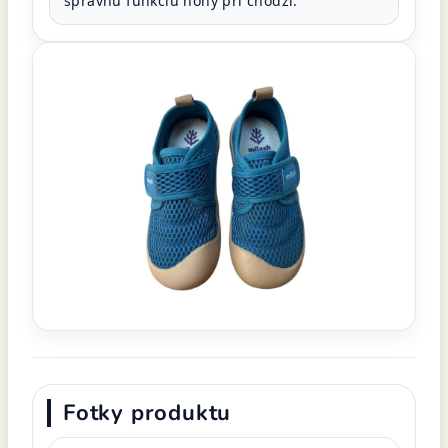
správnu funkciu nohy pri chôdzi.
Fotky produktu