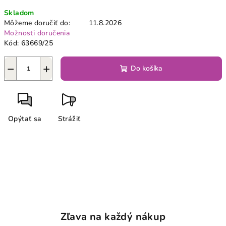
Jednotková
Skladom
cena:
Môžeme doručiť do:
11.8.2026
Možnosti doručenia
Kód:
63669/25
−
+
Do košíka
Opýtať sa
Strážiť
Zľava na každý nákup