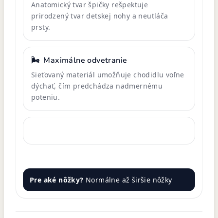
Anatomický tvar špičky rešpektuje
prirodzený tvar detskej nohy a neutláča
prsty.
🌬️
Maximálne odvetranie
Sieťovaný materiál umožňuje chodidlu voľne
dýchať, čím predchádza nadmernému
poteniu.
Pre aké nôžky?
Normálne až širšie nôžky