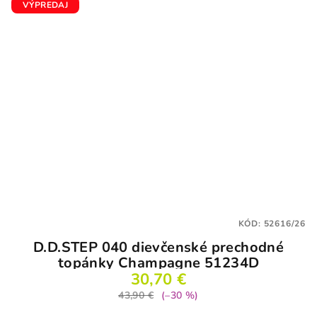
VÝPREDAJ
KÓD:
52616/26
D.D.STEP 040 dievčenské prechodné
topánky Champagne 51234D
30,70 €
43,90 €
(–30 %)