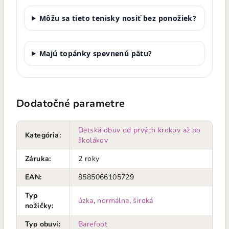
Môžu sa tieto tenisky nosiť bez ponožiek?
Majú topánky spevnenú pätu?
Dodatočné parametre
Detská obuv od prvých krokov až po
Kategória
:
školákov
Záruka
:
2 roky
EAN
:
8585066105729
Typ
úzka
,
normálna
,
široká
nožičky
:
Typ obuvi
:
Barefoot