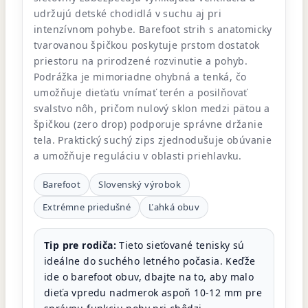
udržujú detské chodidlá v suchu aj pri
intenzívnom pohybe. Barefoot strih s anatomicky
tvarovanou špičkou poskytuje prstom dostatok
priestoru na prirodzené rozvinutie a pohyb.
Podrážka je mimoriadne ohybná a tenká, čo
umožňuje dieťaťu vnímať terén a posilňovať
svalstvo nôh, pričom nulový sklon medzi pätou a
špičkou (zero drop) podporuje správne držanie
tela. Praktický suchý zips zjednodušuje obúvanie
a umožňuje reguláciu v oblasti priehlavku.
Barefoot
Slovenský výrobok
Extrémne priedušné
Ľahká obuv
Tip pre rodiča:
Tieto sieťované tenisky sú
ideálne do suchého letného počasia. Keďže
ide o barefoot obuv, dbajte na to, aby malo
dieťa vpredu nadmerok aspoň 10-12 mm pre