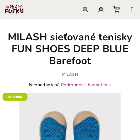
Prejsť
na
obsah
Nákupn
Hľadať
Prihlásenie
MILASH sieťované tenisky
košík
FUN SHOES DEEP BLUE
Barefoot
MILASH
Priemerné
Neohodnotené
Podrobnosti hodnotenia
hodnotenie
produktu
Novinka
je
0,0
z
5
hviezdičiek.