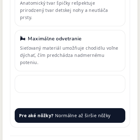
Anatomický tvar špičky rešpektuje
prirodzený tvar detskej nohy a neutláča
prsty.
🌬️
Maximálne odvetranie
Sieťovaný materiál umožňuje chodidlu voľne
dýchať, čím predchádza nadmernému
poteniu.
Pre aké nôžky?
Normálne až širšie nôžky