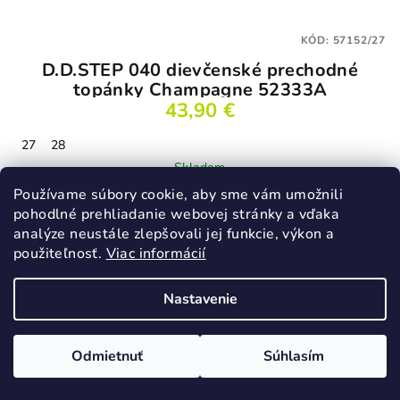
KÓD:
57152/27
D.D.STEP 040 dievčenské prechodné
topánky Champagne 52333A
43,90 €
27
28
Skladom
Používame súbory cookie, aby sme vám umožnili
pohodlné prehliadanie webovej stránky a vďaka
analýze neustále zlepšovali jej funkcie, výkon a
Detail
použiteľnosť.
Viac informácií
Nastavenie
Podobné produkty
Odmietnuť
Súhlasím