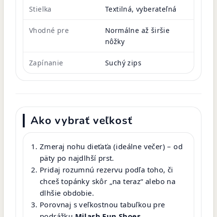
Stielka
Textilná, vyberateľná
Vhodné pre
Normálne až širšie
nôžky
Zapínanie
Suchý zips
Ako vybrať veľkosť
Zmeraj nohu dieťaťa (ideálne večer) – od
päty po najdlhší prst.
Pridaj rozumnú rezervu podľa toho, či
chceš topánky skôr „na teraz“ alebo na
dlhšie obdobie.
Porovnaj s veľkostnou tabuľkou pre
podrážku
Milash Fun Shoes
.