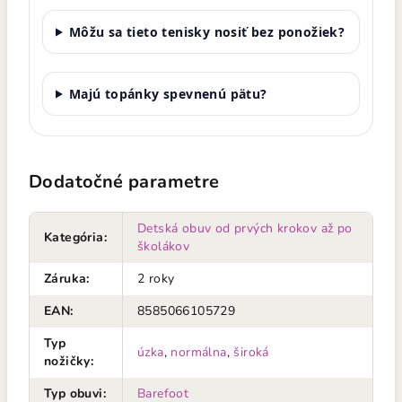
Môžu sa tieto tenisky nosiť bez ponožiek?
Majú topánky spevnenú pätu?
Dodatočné parametre
Detská obuv od prvých krokov až po
Kategória
:
školákov
Záruka
:
2 roky
EAN
:
8585066105729
Typ
úzka
,
normálna
,
široká
nožičky
:
Typ obuvi
:
Barefoot