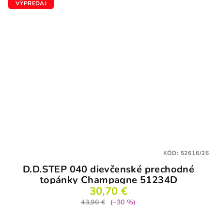
VÝPREDAJ
KÓD:
52616/26
D.D.STEP 040 dievčenské prechodné
topánky Champagne 51234D
30,70 €
43,90 €
(–30 %)