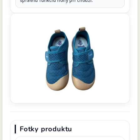
správnu funkciu nohy pri chôdzi.
Fotky produktu