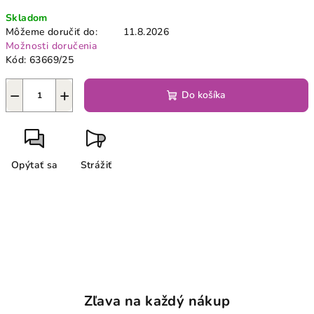
Jednotková
Skladom
cena:
Môžeme doručiť do:
11.8.2026
Možnosti doručenia
Kód:
63669/25
−
+
Do košíka
Opýtať sa
Strážiť
Zľava na každý nákup