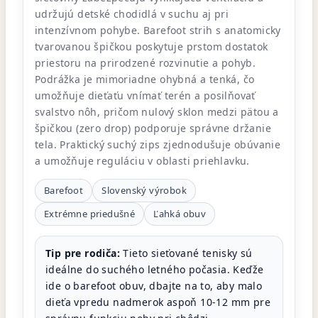
udržujú detské chodidlá v suchu aj pri
intenzívnom pohybe. Barefoot strih s anatomicky
tvarovanou špičkou poskytuje prstom dostatok
priestoru na prirodzené rozvinutie a pohyb.
Podrážka je mimoriadne ohybná a tenká, čo
umožňuje dieťaťu vnímať terén a posilňovať
svalstvo nôh, pričom nulový sklon medzi pätou a
špičkou (zero drop) podporuje správne držanie
tela. Praktický suchý zips zjednodušuje obúvanie
a umožňuje reguláciu v oblasti priehlavku.
Barefoot
Slovenský výrobok
Extrémne priedušné
Ľahká obuv
Tip pre rodiča:
Tieto sieťované tenisky sú
ideálne do suchého letného počasia. Keďže
ide o barefoot obuv, dbajte na to, aby malo
dieťa vpredu nadmerok aspoň 10-12 mm pre