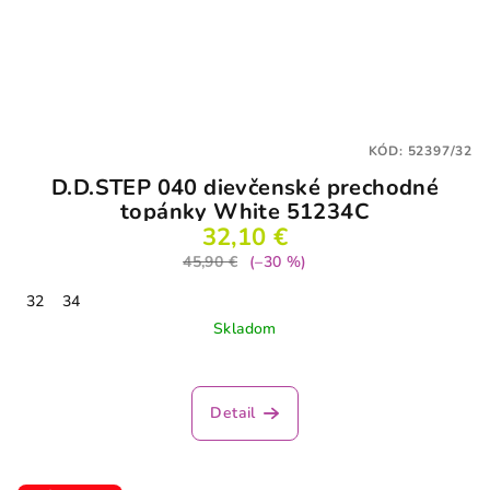
KÓD:
52397/32
D.D.STEP 040 dievčenské prechodné
topánky White 51234C
32,10 €
45,90 €
(–30 %)
32
34
Skladom
Detail