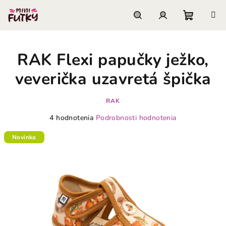
Prejsť
na
obsah
Nákupn
Hľadať
Prihlásenie
RAK Flexi papučky ježko,
košík
veverička uzavretá špička
RAK
Priemerné
4 hodnotenia
Podrobnosti hodnotenia
hodnotenie
produktu
Novinka
je
4,3
z
5
hviezdičiek.