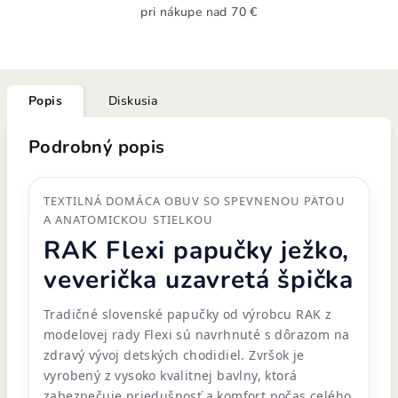
pri nákupe nad 70 €
Popis
Diskusia
Podrobný popis
TEXTILNÁ DOMÁCA OBUV SO SPEVNENOU PÄTOU
A ANATOMICKOU STIELKOU
RAK Flexi papučky ježko,
veverička uzavretá špička
Tradičné slovenské papučky od výrobcu RAK z
modelovej rady Flexi sú navrhnuté s dôrazom na
zdravý vývoj detských chodidiel. Zvršok je
vyrobený z vysoko kvalitnej bavlny, ktorá
zabezpečuje priedušnosť a komfort počas celého