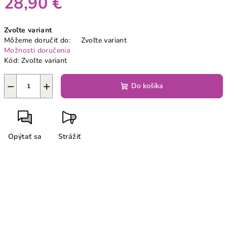
28,90 €
Jednotková
Zvoľte variant
cena:
Môžeme doručiť do:
Zvoľte variant
Možnosti doručenia
Kód:
Zvoľte variant
−
+
Do košíka
Opýtať sa
Strážiť