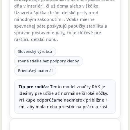
dňa v interiéri, či už doma alebo v škôlke.
Uzavretá špička chráni detské prsty pred
náhodným zakopnutím. . Vďaka mierne
spevnenej päte poskytujú papučky stabilitu a
správne postavenie päty, čo je kľúčové pre
rastúcu detskú nohu.
Slovenský výrobca
rovná stielka bez podpory klenby
Priedušný materiál
Tip pre rodiča:
Tento model značky RAK je
ideálny pre užšie až normálne široké nôžky.
Pri kúpe odporúčame nadmerok približne 1
cm, aby mala noha priestor na prácu a rast.