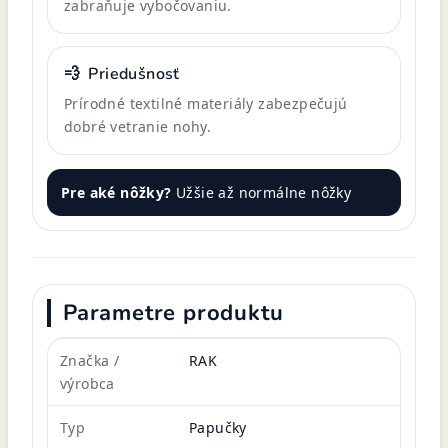
zabraňuje vybočovaniu.
💨
Priedušnosť
Prírodné textilné materiály zabezpečujú
dobré vetranie nohy.
Pre aké nôžky?
Užšie až normálne nôžky
Parametre produktu
Značka /
RAK
výrobca
Typ
Papučky