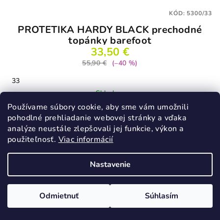
KÓD:
5300/33
PROTETIKA HARDY BLACK prechodné
topánky barefoot
33,50 €
55,90 €
(–40 %)
33
Skladom
Používame súbory cookie, aby sme vám umožnili
pohodlné prehliadanie webovej stránky a vďaka
analýze neustále zlepšovali jej funkcie, výkon a
Detail
použiteľnosť.
Viac informácií
Nastavenie
VÝPREDAJ
Odmietnuť
Súhlasím