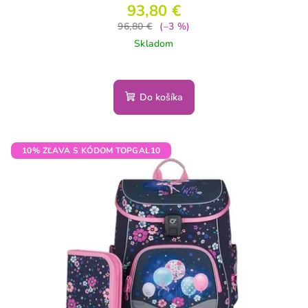
93,80 €
96,80 €
(–3 %)
Skladom
Do košíka
10% ZĽAVA S KÓDOM TOPGAL10