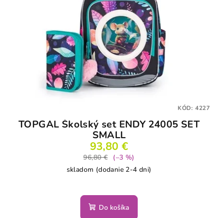
KÓD:
4227
TOPGAL Školský set ENDY 24005 SET
SMALL
93,80 €
96,80 €
(–3 %)
skladom (dodanie 2-4 dni)
Do košíka