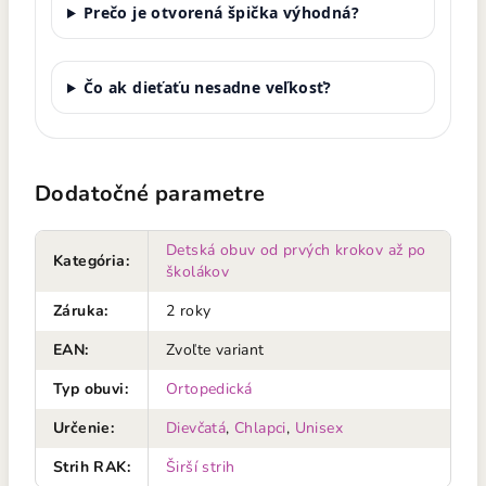
Prečo je otvorená špička výhodná?
Čo ak dieťaťu nesadne veľkosť?
Dodatočné parametre
Detská obuv od prvých krokov až po
Kategória
:
školákov
Záruka
:
2 roky
EAN
:
Zvoľte variant
Typ obuvi
:
Ortopedická
Určenie
:
Dievčatá
,
Chlapci
,
Unisex
Strih RAK
:
Širší strih