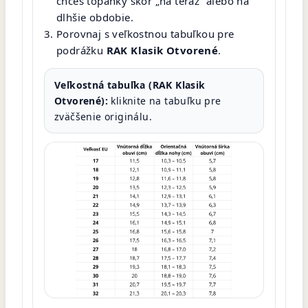
chceš topánky skôr „na teraz“ alebo na
dlhšie obdobie.
Porovnaj s veľkostnou tabuľkou pre
podrážku
RAK Klasik Otvorené
.
Veľkostná tabuľka (RAK Klasik
Otvorené):
kliknite na tabuľku pre
zväčšenie originálu.