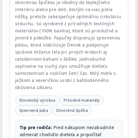
otvorenou špičkou je ideálny do teplejšieho
interiéru alebo pre deti, ktorým sa viac potia
nôžky, pretože zabezpečuje optimálnu cirkuláciu
vzduchu. Sú vyrobené z prírodných textilných
materiálov (100% bavlna), ktoré sú priedušné a
jemné k pokožke. Papučky disponujú spevnenou
pätou, ktorá stabilizuje členok a podporuje
správne držanie tela pri prvých krokoch aj
celodennom behaní v škôlke. Jednoduché
zapínanie na suchý zips umožňuje dieťaťu
samostatnosť a rodičom šetrí čas. Milý motív s
ježkom a veveričkou urobí z každodenného
obúvania zábavu.
Slovenský výrobca
Prírodné materiály
Spevnená päta
Otvorená špička
Tip pre rodiča:
Pred nákupom nezabudnite
odmerať chodidlo dieťaťa a pripočítať