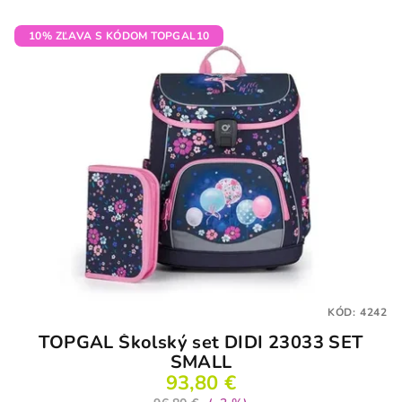
10% ZĽAVA S KÓDOM TOPGAL10
KÓD:
4242
TOPGAL Školský set DIDI 23033 SET
SMALL
93,80 €