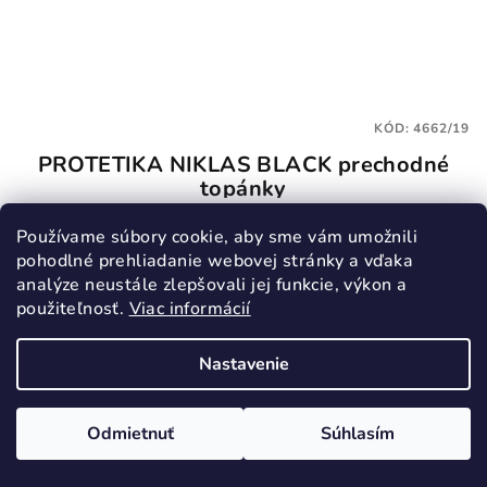
KÓD:
4662/19
PROTETIKA NIKLAS BLACK prechodné
topánky
46,90 €
Používame súbory cookie, aby sme vám umožnili
19
20
21
22
pohodlné prehliadanie webovej stránky a vďaka
analýze neustále zlepšovali jej funkcie, výkon a
Skladom
použiteľnosť.
Viac informácií
Nastavenie
Detail
Odmietnuť
Súhlasím
Novinka
10% ZĽAVA S KÓDOM TOPGAL10