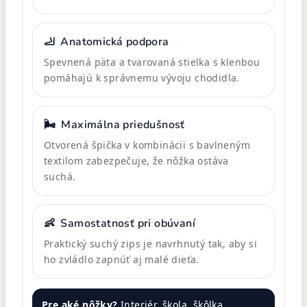
🦶
Anatomická podpora
Spevnená päta a tvarovaná stielka s klenbou
pomáhajú k správnemu vývoju chodidla.
🌬️
Maximálna priedušnosť
Otvorená špička v kombinácii s bavlneným
textilom zabezpečuje, že nôžka ostáva
suchá.
👶
Samostatnosť pri obúvaní
Praktický suchý zips je navrhnutý tak, aby si
ho zvládlo zapnúť aj malé dieťa.
Pre aké nôžky?
Interiér, škola, škôlka