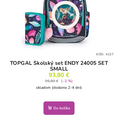
KÓD:
4227
TOPGAL Školský set ENDY 24005 SET
SMALL
93,80 €
96,80 €
(–3 %)
skladom (dodanie 2-4 dni)
Do košíka