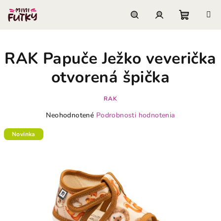
Prejsť
na
obsah
Nákupn
Hľadať
Prihlásenie
RAK Papuče Ježko veverička
košík
otvorená špička
RAK
Priemerné
Neohodnotené
Podrobnosti hodnotenia
hodnotenie
produktu
Novinka
je
0,0
z
5
hviezdičiek.