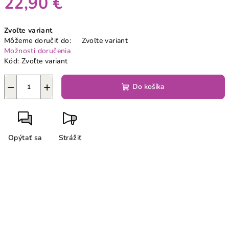
22,90 €
Jednotková
Zvoľte variant
cena:
Môžeme doručiť do:
Zvoľte variant
Možnosti doručenia
Kód:
Zvoľte variant
−
+
Do košíka
Opýtať sa
Strážiť