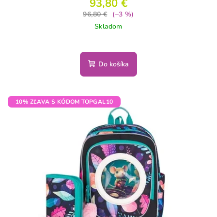
93,80 €
96,80 €
(–3 %)
Skladom
Do košíka
10% ZĽAVA S KÓDOM TOPGAL10