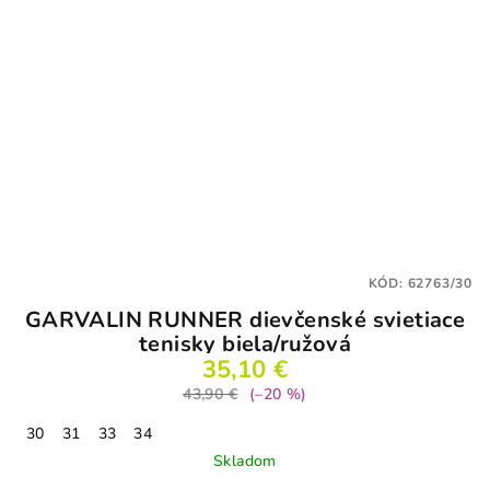
KÓD:
62763/30
GARVALIN RUNNER dievčenské svietiace
tenisky biela/ružová
35,10 €
43,90 €
(–20 %)
30
31
33
34
Skladom