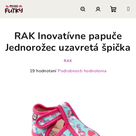
Prejsť
na
obsah
Nákupn
Hľadať
Prihlásenie
RAK Inovatívne papuče
košík
Jednorožec uzavretá špička
RAK
Priemerné
19 hodnotení
Podrobnosti hodnotenia
hodnotenie
produktu
je
3,9
z
5
hviezdičiek.