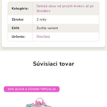
Detská obuv od prvých krokov až po
Kategória
:
školákov
Záruka
:
2 roky
EAN
:
Zvoľte variant
Určenie
:
Dievčatá
Súvisiaci tovar
10% ZĽAVA S KÓDOM TOPGAL10