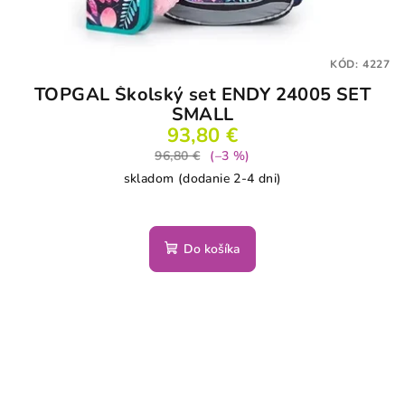
KÓD:
4227
TOPGAL Školský set ENDY 24005 SET
SMALL
93,80 €
96,80 €
(–3 %)
skladom (dodanie 2-4 dni)
Do košíka