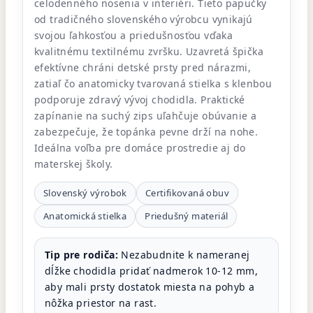
celodenného nosenia v interiéri. Tieto papučky
od tradičného slovenského výrobcu vynikajú
svojou ľahkosťou a priedušnosťou vďaka
kvalitnému textilnému zvršku. Uzavretá špička
efektívne chráni detské prsty pred nárazmi,
zatiaľ čo anatomicky tvarovaná stielka s klenbou
podporuje zdravý vývoj chodidla. Praktické
zapínanie na suchý zips uľahčuje obúvanie a
zabezpečuje, že topánka pevne drží na nohe.
Ideálna voľba pre domáce prostredie aj do
materskej školy.
Slovenský výrobok
Certifikovaná obuv
Anatomická stielka
Priedušný materiál
Tip pre rodiča:
Nezabudnite k nameranej
dĺžke chodidla pridať nadmerok 10-12 mm,
aby mali prsty dostatok miesta na pohyb a
nôžka priestor na rast.