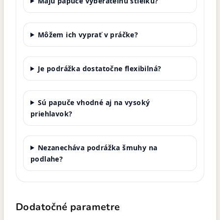
Majú papuče vyberateľnú stielku?
Môžem ich vyprať v práčke?
Je podrážka dostatočne flexibilná?
Sú papuče vhodné aj na vysoký
priehlavok?
Nezanecháva podrážka šmuhy na
podlahe?
Dodatočné parametre