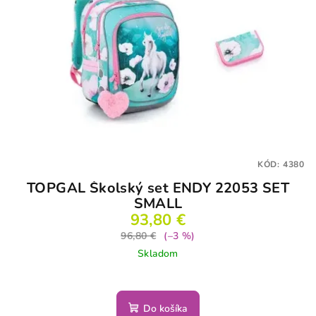
KÓD:
4380
TOPGAL Školský set ENDY 22053 SET
SMALL
93,80 €
96,80 €
(–3 %)
Skladom
Do košíka