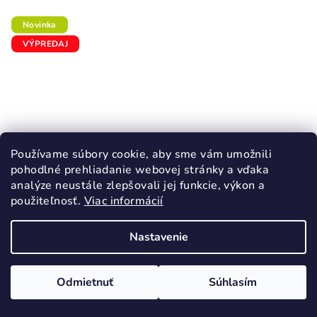
Novinka
VÝPREDAJ
Používame súbory cookie, aby sme vám umožnili
pohodlné prehliadanie webovej stránky a vďaka
analýze neustále zlepšovali jej funkcie, výkon a
použiteľnosť.
Viac informácií
Nastavenie
KÓD:
62781/22
GARVALIN BLUEY dievčenské svietiace
tenisky ružová
Odmietnuť
Súhlasím
28,60 €
40,90 €
(–30 %)