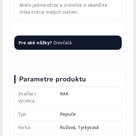
Motív jednorožcov a srdiečok si okamžite
získa srdcia malých slečien.
Pre aké nôžky?
Dievčatá
Parametre produktu
Značka /
RAK
výrobca
Typ
Papuče
Farba
Ružová, Tyrkysová