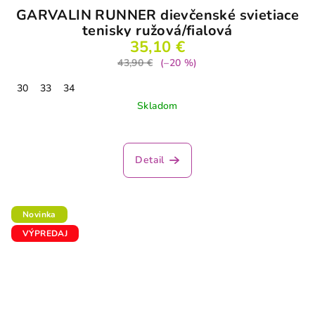
GARVALIN RUNNER dievčenské svietiace
tenisky ružová/fialová
35,10 €
43,90 €
(–20 %)
30
33
34
Skladom
Detail
Novinka
VÝPREDAJ