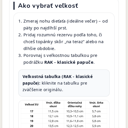
Ako vybrať veľkosť
Zmeraj nohu dieťaťa (ideálne večer) – od
päty po najdlhší prst.
Pridaj rozumnú rezervu podľa toho, či
chceš topánky skôr „na teraz“ alebo na
dlhšie obdobie.
Porovnaj s veľkostnou tabuľkou pre
podrážku
RAK - klasické papuče
.
Veľkostná tabuľka (RAK - klasické
papuče):
kliknite na tabuľku pre
zväčšenie originálu.