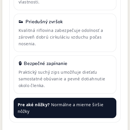
vlastnosti.
👟
Priedušný zvršok
Kvalitná riflovina zabezpečuje odolnosť a
zároveň dobrú cirkuláciu vzduchu počas
nosenia.
🔒
Bezpečné zapínanie
Praktický suchý zips umožňuje dieťaťu
samostatné obúvanie a pevné dotiahnutie
okolo členka.
Pre aké nôžky?
Normálne a mierne širšie
nôžky