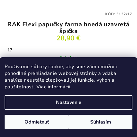
KÓD:
3132/17
RAK Flexi papučky farma hnedá uzavretá
špička
28,90 €
17
Skladom
Používame súbory cookie, aby sme vám umožnili
Priemerné
pohodlné prehliadanie webovej stránky a vďaka
hodnotenie
analýze neustále zlepšovali jej funkcie, výkon a
produktu
Detail
je
použiteľnosť.
Viac informácií
2,5
z
Nastavenie
5
hviezdičiek.
Odmietnuť
Súhlasím