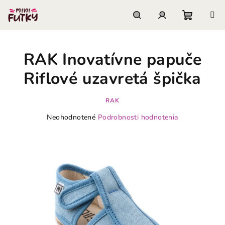
Prejsť
na
obsah
Nákupn
Hľadať
Prihlásenie
RAK Inovatívne papuče
košík
Riflové uzavretá špička
RAK
Priemerné
Neohodnotené
Podrobnosti hodnotenia
hodnotenie
produktu
je
0,0
z
5
hviezdičiek.