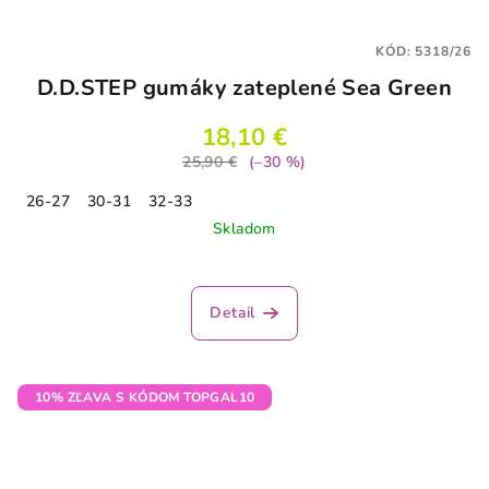
KÓD:
5318/26
D.D.STEP gumáky zateplené Sea Green
18,10 €
25,90 €
(–30 %)
26-27
30-31
32-33
Skladom
Detail
10% ZĽAVA S KÓDOM TOPGAL10