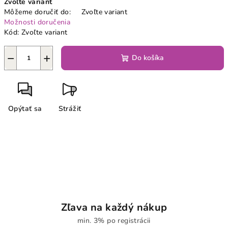
Zvoľte variant
cena:
Môžeme doručiť do:
Zvoľte variant
Možnosti doručenia
Kód:
Zvoľte variant
−
+
Do košíka
Opýtať sa
Strážiť
Zľava na každý nákup
min. 3% po registrácii