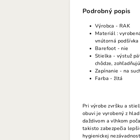
Podrobný popis
Výrobca - RAK
Materiál : vyroben
vnútorná podšívka 
Barefoot - nie
Stielka - výstuž p
chôdze, zohľadňujú
Zapínanie - na suc
Farba - žltá
Pri výrobe zvršku a stie
obuvi je vyrobený z hlad
daždivom a vlhkom počas
takisto zabezpečia lepši
hygienickej nezávadnost