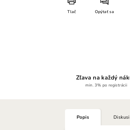
Tlač
Opýtať sa
Zľava na každý ná
min. 3% po registrácii
Popis
Diskus