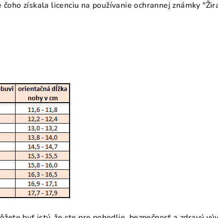
e čoho získala licenciu na používanie ochrannej známky "Ži
môžete byť istý, že ste pre pohodlie, bezpečnosť a zdravý vý