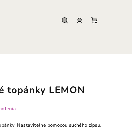
Hľadať
Prihlásenie
Nákupný
košík
né topánky LEMON
notenia
topánky. Nastaviteľné pomocou suchého zipsu.