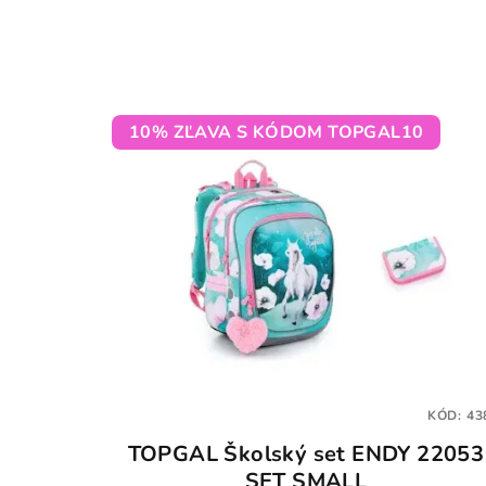
10% ZĽAVA S KÓDOM TOPGAL10
KÓD:
43
TOPGAL Školský set ENDY 22053
SET SMALL