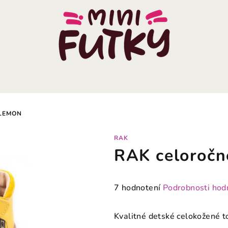
 LEMON
RAK
RAK celoroč
Priemerné
7 hodnotení
Podrobnosti hod
hodnotenie
produktu
Kvalitné detské celokožené 
je