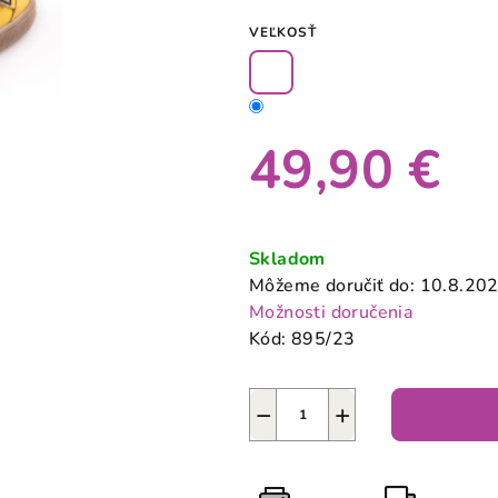
4,0
VEĽKOSŤ
z
5
hviezdičiek.
49,90 €
Jednotková
cena:
Skladom
Môžeme doručiť do:
10.8.20
Možnosti doručenia
Kód:
895/23
−
+