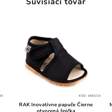
Súvisiaci tovar
80
KÓD:
4883/24
RAK Inovatívne papuče Čierne
otvorená špička