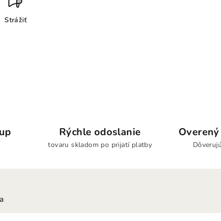
Strážiť
kup
Rýchle odoslanie
Overený 
tovaru skladom po prijatí platby
Dôverujú
ia