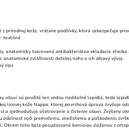
á z prírodnej kože, vrátane podšívky, ktorá zabezpečuje pri
- textilná
äty, anatomicky tvarovaná antibakteriálna vkladacia stielka
c anatomické zvláštnosti detskej nohy a ich zdravý vývoj.
hý zips
lky obuvi sú použité len vodou riediteľné lepidlá, teda lepi
kej lícovej kože Nappa, ktorej povrchová úprava zvyšuje od
í a zjednodušuje ošetrovanie a čistenie obuvi. Zvýšený okr
u odolnosť voči premočeniu, znečisteniu a poškodeniu zvršk
i. Okrem toho bola posudzované komisiou zloženou z ortop