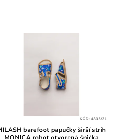
KÓD:
4835/21
MILASH barefoot papučky širší strih
MONICA robot otvorená špička