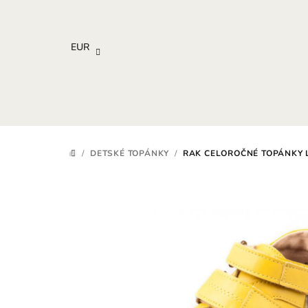
Prejsť
na
obsah
EUR
/
DETSKÉ TOPÁNKY
/
RAK CELOROČNÉ TOPÁNKY
DOMOV