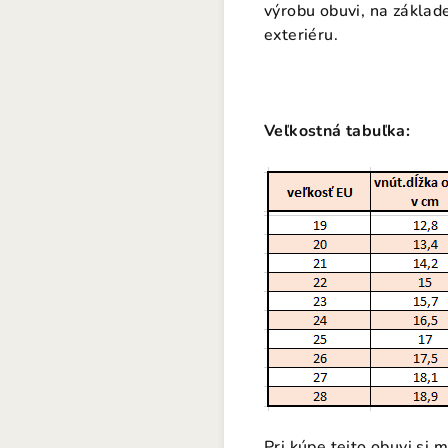
výrobu obuvi, na základ
exteriéru.
Veľkostná tabuľka:
Pri kúpe tejto obuvi si 