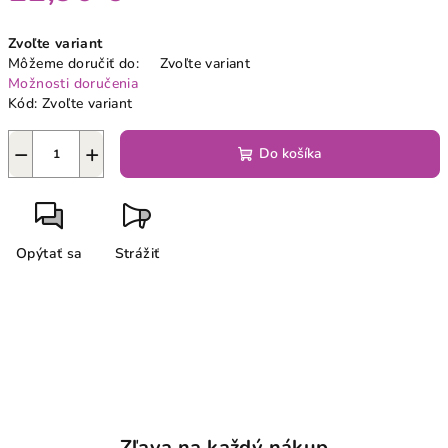
Jednotková
Zvoľte variant
cena:
Môžeme doručiť do:
Zvoľte variant
Možnosti doručenia
Kód:
Zvoľte variant
−
+
Do košíka
Opýtať sa
Strážiť
Zľava na každý nákup