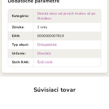
Dodatočné parametre
Detská obuv od prvých krokov až po
Kategória
:
školákov
Záruka
:
2 roky
EAN
:
0000000007819
Typ obuvi
:
Ortopedická
Určenie
:
Dievčatá
Strih RAK
:
Širší strih
Súvisiaci tovar