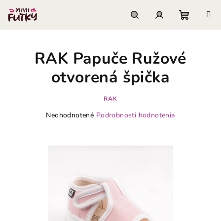
Prejsť
na
obsah
Nákupn
Hľadať
Prihlásenie
RAK Papuče Ružové
košík
otvorená špička
RAK
Priemerné
Neohodnotené
Podrobnosti hodnotenia
hodnotenie
produktu
je
0,0
z
5
hviezdičiek.