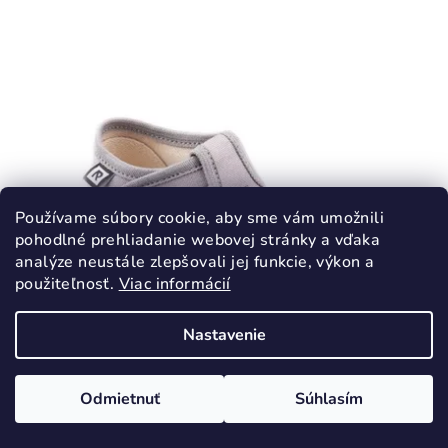
Používame súbory cookie, aby sme vám umožnili
pohodlné prehliadanie webovej stránky a vďaka
analýze neustále zlepšovali jej funkcie, výkon a
použiteľnosť.
Viac informácií
Nastavenie
KÓD:
268/26
Odmietnuť
Súhlasím
RAK Papuče Šedé otvorená špička