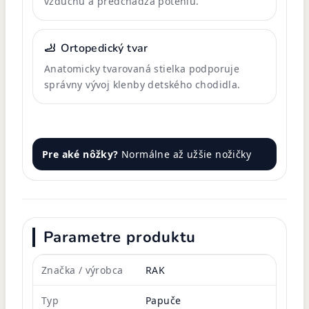
vzduchu a predchádza poteniu.
🦶
Ortopedický tvar
Anatomicky tvarovaná stielka podporuje
správny vývoj klenby detského chodidla.
Pre aké nôžky?
Normálne až užšie nožičky
Parametre produktu
Značka / výrobca
RAK
Typ
Papuče