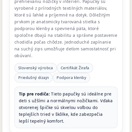
prehrievaniu nožičky v interiéri. Papučky sú
vyrobené z prírodných textilných materiálov,
ktoré sú ľahké a príjemné na dotyk. Dôležitým
prvkom je anatomicky tvarovaná stielka s
podporou klenby a spevnená päta, ktoré
spoločne dbajú na stabilitu a správne postavenie
chodidla počas chôdze. Jednoduché zapínanie
na suchý zips umožňuje deťom samostatnosť pri
obúvaní.
Slovenský výrobca
Certifikát Žirafa
Priedušný dizajn
Podpora klenby
Tip pre rodiča:
Tieto papučky sú ideálne pre
deti s užšími a normálnymi nožičkami. Vďaka
otvorenej špičke sú skvelou voľbou do
teplejších tried v škôlke, kde zabezpečia
lepší tepelný komfort.