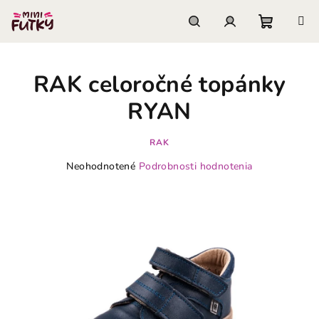
Prejsť
na
obsah
Nákupn
Hľadať
Prihlásenie
RAK celoročné topánky
košík
RYAN
RAK
Priemerné
Neohodnotené
Podrobnosti hodnotenia
hodnotenie
produktu
je
0,0
z
5
hviezdičiek.