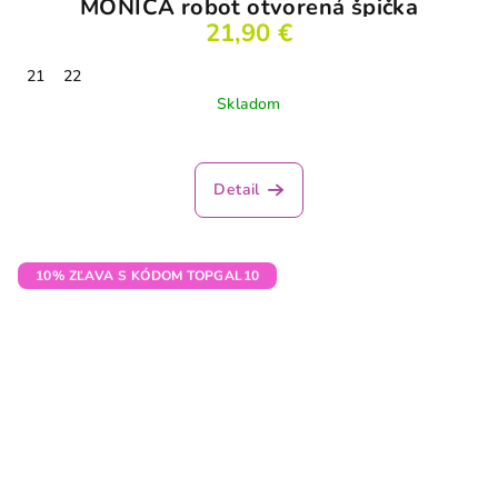
MONICA robot otvorená špička
21,90 €
21
22
Skladom
Priemerné
hodnotenie
produktu
Detail
je
3,5
z
5
10% ZĽAVA S KÓDOM TOPGAL10
hviezdičiek.