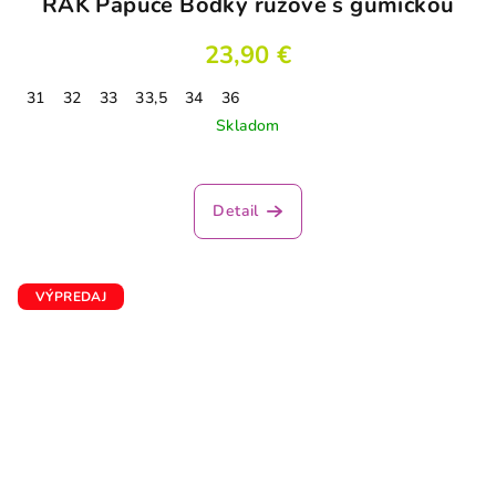
RAK Papuče Bodky ružové s gumičkou
23,90 €
31
32
33
33,5
34
36
Skladom
Detail
VÝPREDAJ