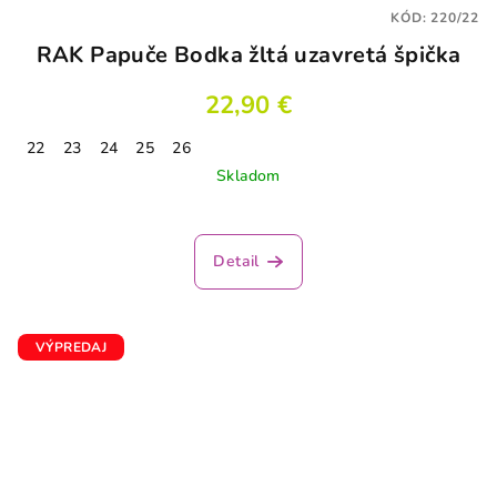
KÓD:
220/22
RAK Papuče Bodka žltá uzavretá špička
22,90 €
22
23
24
25
26
Skladom
Priemerné
hodnotenie
produktu
Detail
je
3,3
z
5
VÝPREDAJ
hviezdičiek.