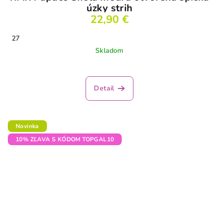
úzky strih
22,90 €
27
Skladom
Detail
Novinka
10% ZĽAVA S KÓDOM TOPGAL10