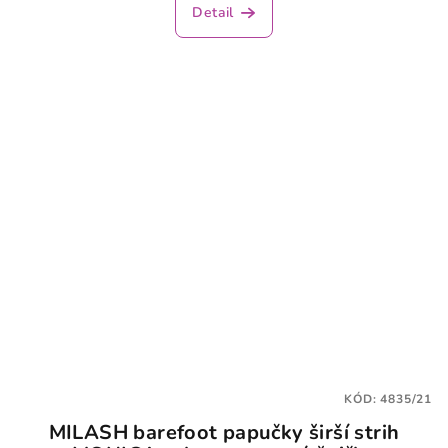
Detail
KÓD:
4835/21
MILASH barefoot papučky širší strih