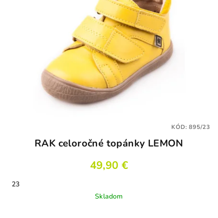
KÓD:
895/23
RAK celoročné topánky LEMON
49,90 €
23
Skladom
Priemerné