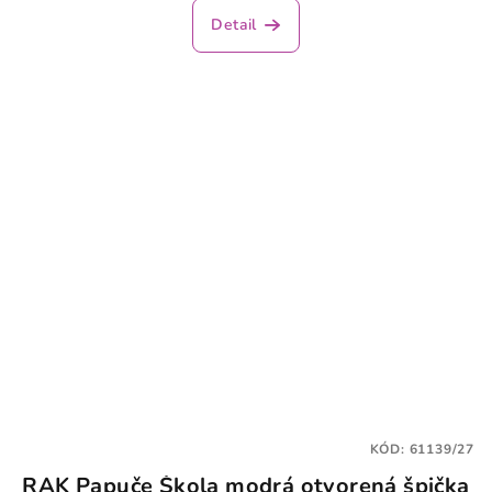
Detail
KÓD:
61139/27
RAK Papuče Škola modrá otvorená špička