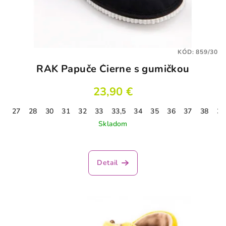
KÓD:
859/30
RAK Papuče Čierne s gumičkou
23,90 €
27
28
30
31
32
33
33,5
34
35
36
37
38
37
Skladom
Detail