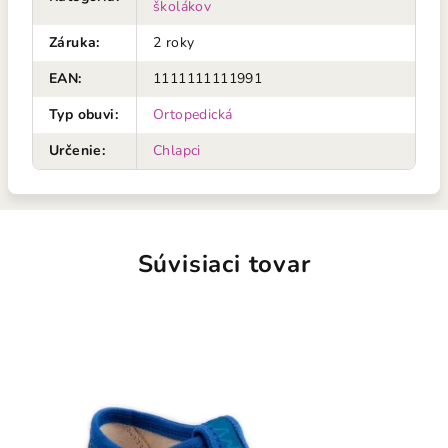
školákov
Záruka
:
2 roky
EAN
:
1111111111991
Typ obuvi
:
Ortopedická
Určenie
:
Chlapci
Súvisiaci tovar