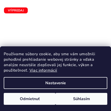
VÝPREDAJ
Používame súbory cookie, aby sme vám umožnili
pohodlné prehliadanie webovej stránky a vďaka
analýze neustále zlepšovali jej funkcie, výkon a
použiteľnosť.
Viac informácií
Nastavenie
KÓD:
3666/30
D.D.STEP 077 sandále dievčenské Pink
Odmietnuť
Súhlasím
Barefoot
26,55 €