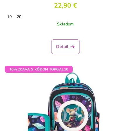
22,90 €
19
20
Skladom
Priemerné
hodnotenie
produktu
Detail
je
4,1
z
5
10% ZĽAVA S KÓDOM TOPGAL10
hviezdičiek.