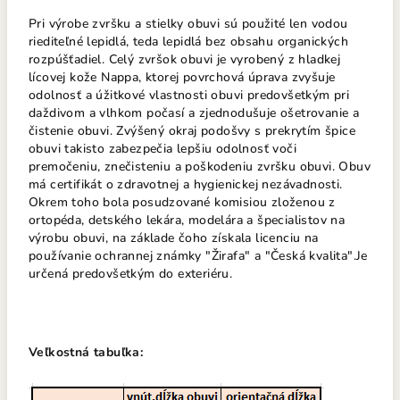
Pri výrobe zvršku a stielky obuvi sú použité len vodou
riediteľné lepidlá, teda lepidlá bez obsahu organických
rozpúšťadiel. Celý zvršok obuvi je vyrobený z hladkej
lícovej kože Nappa, ktorej povrchová úprava zvyšuje
odolnosť a úžitkové vlastnosti obuvi predovšetkým pri
daždivom a vlhkom počasí a zjednodušuje ošetrovanie a
čistenie obuvi. Zvýšený okraj podošvy s prekrytím špice
obuvi takisto zabezpečia lepšiu odolnosť voči
premočeniu, znečisteniu a poškodeniu zvršku obuvi. Obuv
má certifikát o zdravotnej a hygienickej nezávadnosti.
Okrem toho bola posudzované komisiou zloženou z
ortopéda, detského lekára, modelára a špecialistov na
výrobu obuvi, na základe čoho získala licenciu na
používanie ochrannej známky "Žirafa" a "Česká kvalita".Je
určená predovšetkým do exteriéru.
Veľkostná tabuľka: