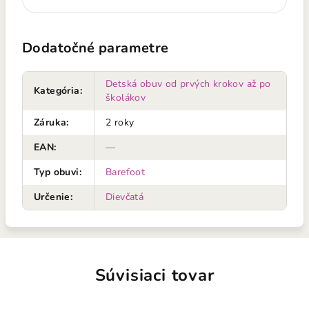
Dodatočné parametre
Detská obuv od prvých krokov až po
Kategória
:
školákov
Záruka
:
2 roky
EAN
:
—
Typ obuvi
:
Barefoot
Určenie
:
Dievčatá
Súvisiaci tovar