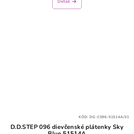
Detail
KÓD:
DG-C096-51514A/31
D.D.STEP 096 dievčenské plátenky Sky
Blue 51514A