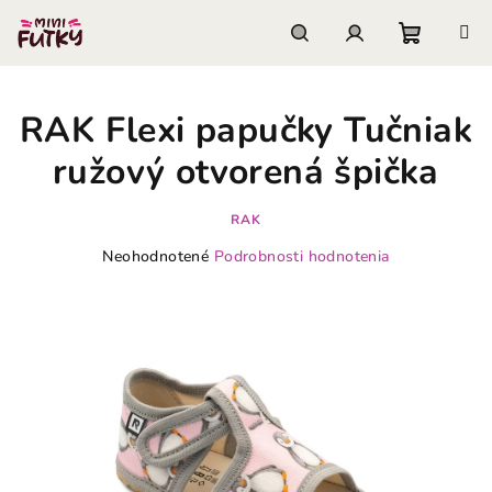
Prejsť
na
obsah
Nákupn
Hľadať
Prihlásenie
RAK Flexi papučky Tučniak
košík
ružový otvorená špička
RAK
Priemerné
Neohodnotené
Podrobnosti hodnotenia
hodnotenie
produktu
je
0,0
z
5
hviezdičiek.