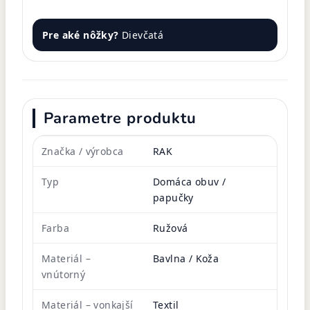
Pre aké nôžky?
Dievčatá
Parametre produktu
Značka / výrobca
RAK
Typ
Domáca obuv /
papučky
Farba
Ružová
Materiál –
Bavlna / Koža
vnútorný
Materiál – vonkajší
Textil