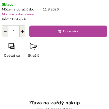
Jednotková
Skladom
cena:
Môžeme doručiť do:
11.8.2026
Možnosti doručenia
Kód:
56642/24
−
+
Do košíka
Opýtať sa
Strážiť
Zľava na každý nákup