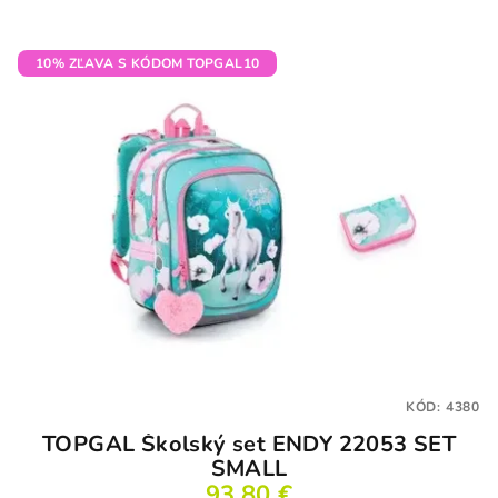
10% ZĽAVA S KÓDOM TOPGAL10
KÓD:
4380
TOPGAL Školský set ENDY 22053 SET
SMALL
93,80 €