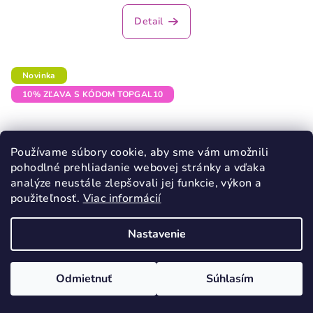
Detail
Novinka
10% ZĽAVA S KÓDOM TOPGAL10
Používame súbory cookie, aby sme vám umožnili
pohodlné prehliadanie webovej stránky a vďaka
analýze neustále zlepšovali jej funkcie, výkon a
použiteľnosť.
Viac informácií
Nastavenie
Odmietnuť
Súhlasím
KÓD:
4525