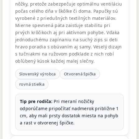
nôžky, pretože zabezpečuje optimálnu ventiláciu
počas celého dňa v škôlke či doma. Papučky sú
vyrobené z priedušných textilných materiálov.
Mierne spevnená päta zaisťuje stabilitu pri
prvých krôčikoch aj pri aktívnom pohybe. Vďaka
jednoduchému zapínaniu na suchý zips si deti
hravo poradia s obúvaním aj samy. Veselý dizajn
s tučniakmi na ružovom podklade z nich robí
obľúbený kúsok každej malej slečny.
Slovenský výrobca
Otvorená špička
rovná stielka
Tip pre rodiča:
Pri meraní nožičky
odporúčame pripočítať nadmerok približne 1
cm, aby mali prsty dostatok miesta na pohyb
a rast v otvorenej špičke.