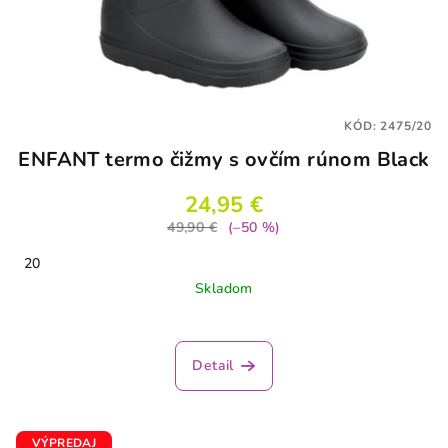
KÓD:
2475/20
ENFANT termo čižmy s ovčím rúnom Black
24,95 €
49,90 €
(–50 %)
20
Skladom
Priemerné
hodnotenie
produktu
Detail
je
4,2
z
5
VÝPREDAJ