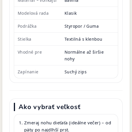
Materiál – vonkajší
Bavlna
Modelová rada
Klasik
Podrážka
Styropor / Guma
Stielka
Textilná s klenbou
Vhodné pre
Normálne až širšie
nohy
Zapínanie
Suchý zips
Ako vybrať veľkosť
Zmeraj nohu dieťaťa (ideálne večer) – od
päty po najdlhší prst.