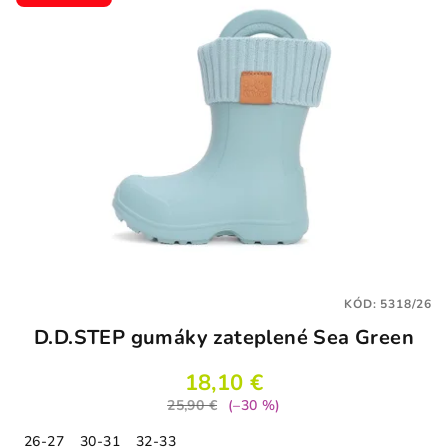
hviezdičiek.
KÓD:
5318/26
D.D.STEP gumáky zateplené Sea Green
18,10 €
25,90 €
(–30 %)
26-27
30-31
32-33