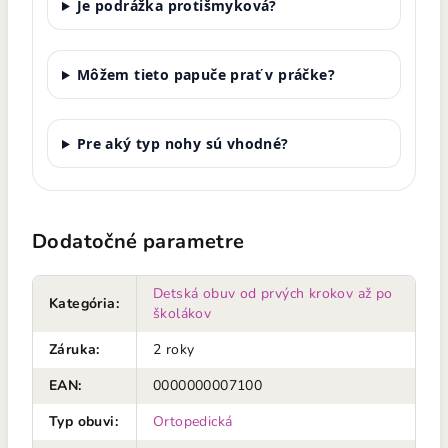
Je podrážka protišmyková?
Môžem tieto papuče prať v práčke?
Pre aký typ nohy sú vhodné?
Dodatočné parametre
Detská obuv od prvých krokov až po
Kategória
:
školákov
Záruka
:
2 roky
EAN
:
0000000007100
Typ obuvi
:
Ortopedická