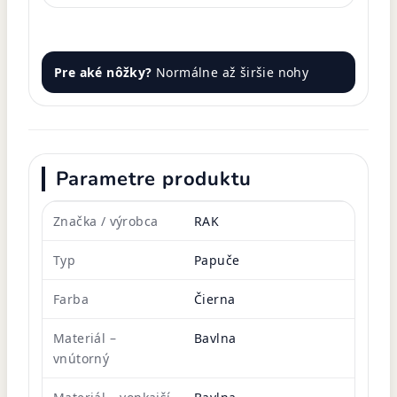
Pre aké nôžky?
Normálne až širšie nohy
Parametre produktu
Značka / výrobca
RAK
Typ
Papuče
Farba
Čierna
Materiál –
Bavlna
vnútorný