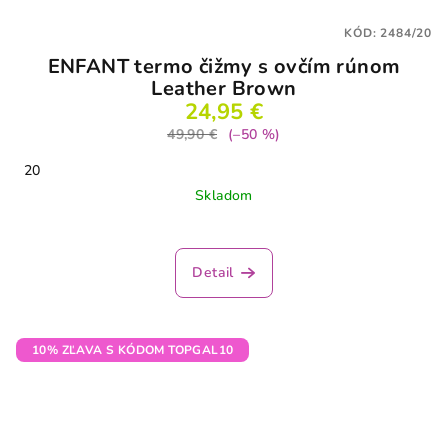
KÓD:
2484/20
ENFANT termo čižmy s ovčím rúnom
Leather Brown
24,95 €
49,90 €
(–50 %)
20
Skladom
Detail
10% ZĽAVA S KÓDOM TOPGAL10