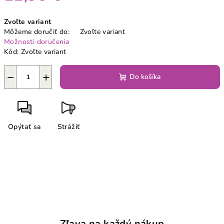
Jednotková
Zvoľte variant
cena:
Môžeme doručiť do:
Zvoľte variant
Možnosti doručenia
Kód:
Zvoľte variant
−
+
Do košíka
Opýtať sa
Strážiť
Zľava na každý nákup