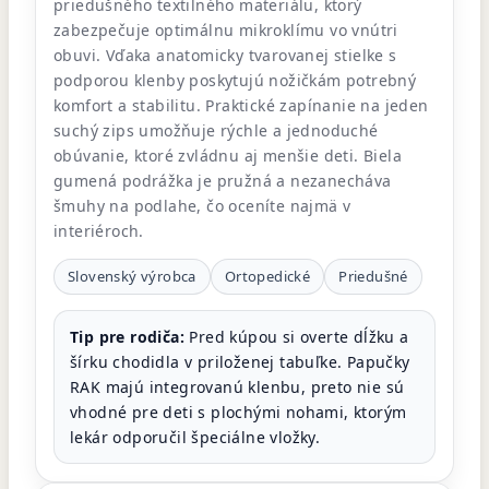
priedušného textilného materiálu, ktorý
zabezpečuje optimálnu mikroklímu vo vnútri
obuvi. Vďaka anatomicky tvarovanej stielke s
podporou klenby poskytujú nožičkám potrebný
komfort a stabilitu. Praktické zapínanie na jeden
suchý zips umožňuje rýchle a jednoduché
obúvanie, ktoré zvládnu aj menšie deti. Biela
gumená podrážka je pružná a nezanecháva
šmuhy na podlahe, čo oceníte najmä v
interiéroch.
Slovenský výrobca
Ortopedické
Priedušné
Tip pre rodiča:
Pred kúpou si overte dĺžku a
šírku chodidla v priloženej tabuľke. Papučky
RAK majú integrovanú klenbu, preto nie sú
vhodné pre deti s plochými nohami, ktorým
lekár odporučil špeciálne vložky.