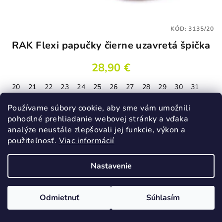
KÓD:
3135/20
RAK Flexi papučky čierne uzavretá špička
28,90 €
20
21
22
23
24
25
26
27
28
29
30
31
Skladom
Používame súbory cookie, aby sme vám umožnili
pohodlné prehliadanie webovej stránky a vďaka
analýze neustále zlepšovali jej funkcie, výkon a
Detail
použiteľnosť.
Viac informácií
Nastavenie
Odmietnuť
Súhlasím