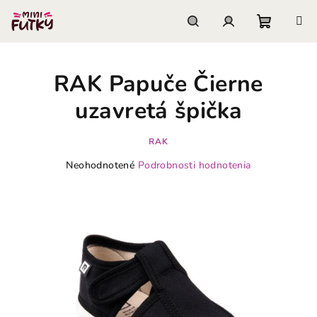
Prejsť
na
obsah
Nákupn
Hľadať
Prihlásenie
RAK Papuče Čierne
košík
uzavretá špička
RAK
Priemerné
Neohodnotené
Podrobnosti hodnotenia
hodnotenie
produktu
je
0,0
z
5
hviezdičiek.