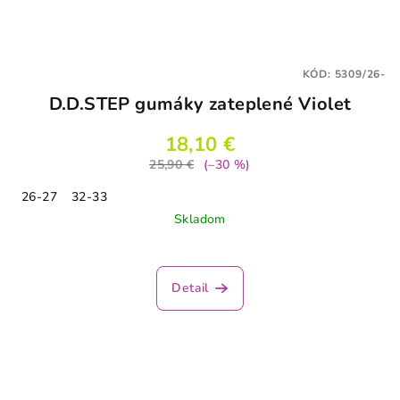
KÓD:
5309/26-
D.D.STEP gumáky zateplené Violet
18,10 €
25,90 €
(–30 %)
26-27
32-33
Skladom
Detail