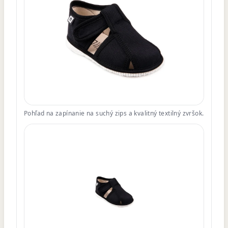
Pohľad na zapínanie na suchý zips a kvalitný textilný zvršok.