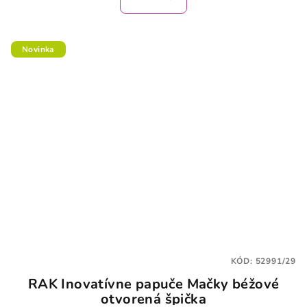
Novinka
KÓD:
52991/29
RAK Inovatívne papuče Mačky béžové
otvorená špička