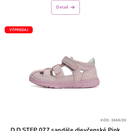
Detail
VÝPREDAJ
KÓD:
3666/30
D.D.STEP 077 sandále dievčenské Pink