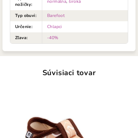
normálna
,
široká
nožičky
:
Typ obuvi
:
Barefoot
Určenie
:
Chlapci
Zľava
:
-40%
Súvisiaci tovar