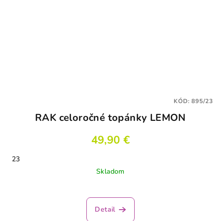
KÓD:
895/23
RAK celoročné topánky LEMON
49,90 €
23
Skladom
Priemerné
hodnotenie
produktu
Detail
je