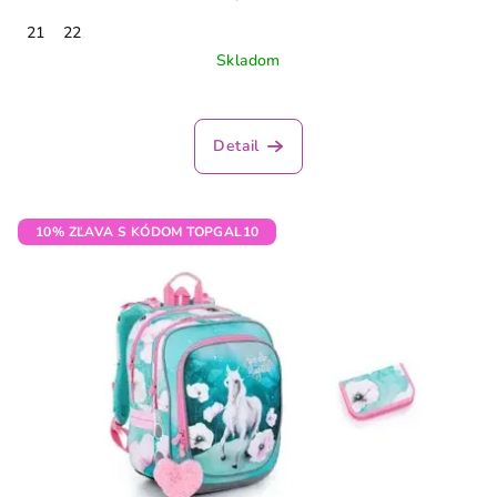
21
22
Skladom
Priemerné
hodnotenie
produktu
Detail
je
3,5
z
5
10% ZĽAVA S KÓDOM TOPGAL10
hviezdičiek.