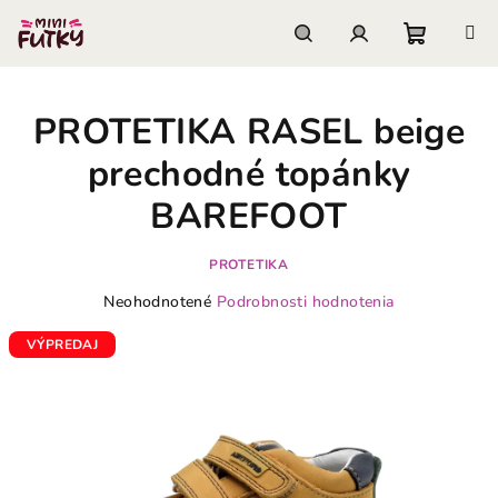
Prejsť
na
obsah
Nákupn
Hľadať
Prihlásenie
PROTETIKA RASEL beige
košík
prechodné topánky
BAREFOOT
PROTETIKA
Priemerné
Neohodnotené
Podrobnosti hodnotenia
hodnotenie
produktu
VÝPREDAJ
je
0,0
z
5
hviezdičiek.