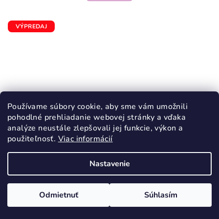
4,0
z
5
VÝPREDAJ
hviezdičiek.
Používame súbory cookie, aby sme vám umožnili
pohodlné prehliadanie webovej stránky a vďaka
analýze neustále zlepšovali jej funkcie, výkon a
použiteľnosť.
Viac informácií
Nastavenie
KÓD:
1699/20
D.D.STEP sandále dievčenské Silver
Odmietnuť
Súhlasím
25,80 €
od