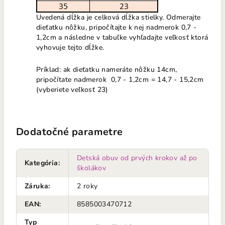
Uvedená dĺžka je celková dĺžka stielky. Odmerajte
dieťatku nôžku, pripočítajte k nej nadmerok 0,7 -
1,2cm a následne v tabuľke vyhľadajte veľkosť ktorá
vyhovuje tejto dĺžke.
Príklad: ak dieťatku nameráte nôžku 14cm,
pripočítate nadmerok 0,7 - 1,2cm = 14,7 - 15,2cm
(vyberiete veľkosť 23)
Dodatočné parametre
Detská obuv od prvých krokov až po
Kategória
:
školákov
Záruka
:
2 roky
EAN
:
8585003470712
Typ