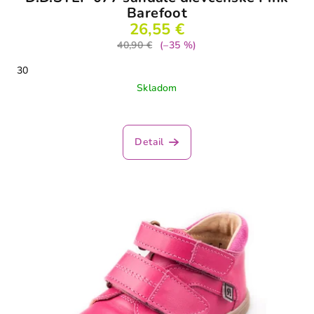
Barefoot
26,55 €
40,90 €
(–35 %)
30
Skladom
Detail