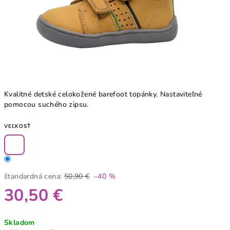
Kvalitné detské celokožené barefoot topánky. Nastaviteľné
pomocou suchého zipsu.
VEĽKOSŤ
štandardná cena:
50,90 €
–40 %
30,50 €
Jednotková
Skladom
cena: