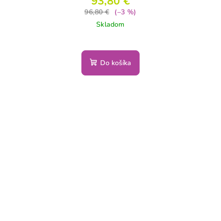
93,80 €
96,80 €
(–3 %)
Skladom
Do košíka