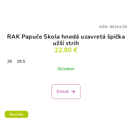
KÓD:
60241/29
RAK Papuče Škola hnedá uzavretá špička
užší strih
22,90 €
29
29,5
Skladom
Detail
Novinka