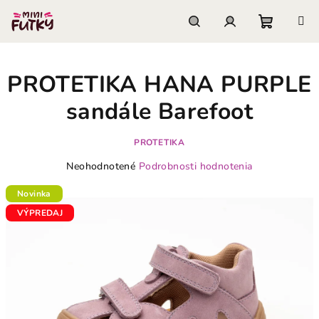
Prejsť
na
obsah
Nákupn
Hľadať
Prihlásenie
PROTETIKA HANA PURPLE
košík
sandále Barefoot
PROTETIKA
Priemerné
Neohodnotené
Podrobnosti hodnotenia
hodnotenie
produktu
Novinka
je
VÝPREDAJ
0,0
z
5
hviezdičiek.