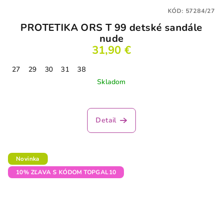
KÓD:
57284/27
PROTETIKA ORS T 99 detské sandále
nude
31,90 €
27
29
30
31
38
Skladom
Detail
Novinka
10% ZĽAVA S KÓDOM TOPGAL10