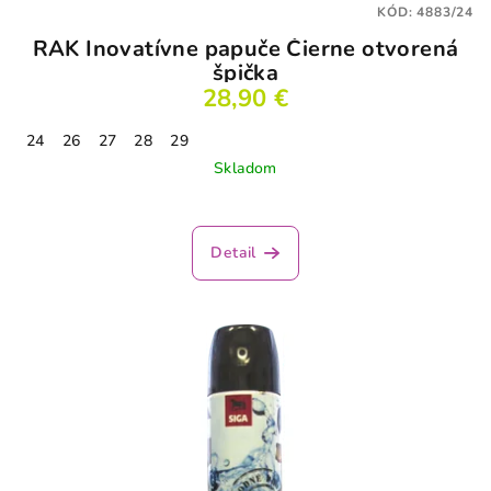
KÓD:
4883/24
RAK Inovatívne papuče Čierne otvorená
špička
28,90 €
24
26
27
28
29
Skladom
Detail