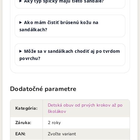
Aký typ špičky majú tieto sandále?
Ako mám čistiť brúsenú kožu na
sandálkach?
Môže sa v sandálkach chodiť aj po tvrdom
povrchu?
Dodatočné parametre
Detská obuv od prvých krokov až po
Kategória
:
školákov
Záruka
:
2 roky
EAN
:
Zvoľte variant