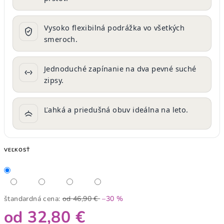
Vysoko flexibilná podrážka vo všetkých
smeroch.
Jednoduché zapínanie na dva pevné suché
zipsy.
Ľahká a priedušná obuv ideálna na leto.
VEĽKOSŤ
štandardná cena:
od 46,90 €
–30 %
od
32,80 €