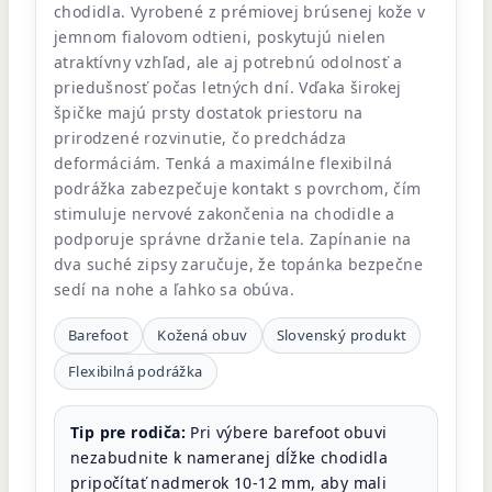
chodidla. Vyrobené z prémiovej brúsenej kože v
jemnom fialovom odtieni, poskytujú nielen
atraktívny vzhľad, ale aj potrebnú odolnosť a
priedušnosť počas letných dní. Vďaka širokej
špičke majú prsty dostatok priestoru na
prirodzené rozvinutie, čo predchádza
deformáciám. Tenká a maximálne flexibilná
podrážka zabezpečuje kontakt s povrchom, čím
stimuluje nervové zakončenia na chodidle a
podporuje správne držanie tela. Zapínanie na
dva suché zipsy zaručuje, že topánka bezpečne
sedí na nohe a ľahko sa obúva.
Barefoot
Kožená obuv
Slovenský produkt
Flexibilná podrážka
Tip pre rodiča:
Pri výbere barefoot obuvi
nezabudnite k nameranej dĺžke chodidla
pripočítať nadmerok 10-12 mm, aby mali