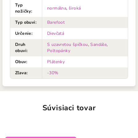
Typ
normálna
,
široká
nožičky
:
Typ obuvi
:
Barefoot
Určenie
:
Dievčatá
Druh
S uzavretou špičkou
,
Sandále
,
obuvi
:
Poltopánky
Obuv
:
Plátenky
Zľava
:
-30%
Súvisiaci tovar