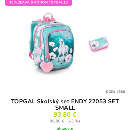
10% ZĽAVA S KÓDOM TOPGAL10
KÓD:
4380
TOPGAL Školský set ENDY 22053 SET
SMALL
93,80 €
96,80 €
(–3 %)
Skladom