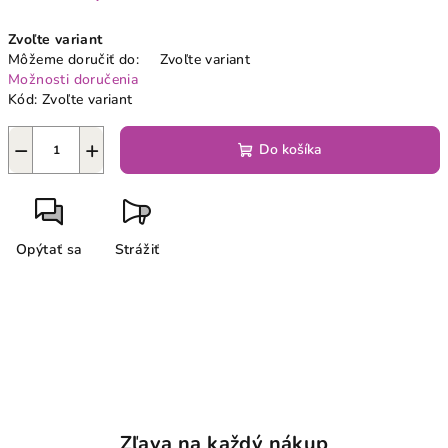
Jednotková
Zvoľte variant
cena:
Môžeme doručiť do:
Zvoľte variant
Možnosti doručenia
Kód:
Zvoľte variant
−
+
Do košíka
Opýtať sa
Strážiť
Zľava na každý nákup