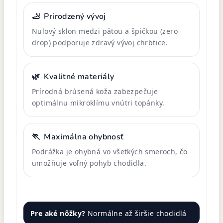
🦶
Prirodzený vývoj
Nulový sklon medzi pätou a špičkou (zero
drop) podporuje zdravý vývoj chrbtice.
🌿
Kvalitné materiály
Prírodná brúsená koža zabezpečuje
optimálnu mikroklímu vnútri topánky.
🏃
Maximálna ohybnosť
Podrážka je ohybná vo všetkých smeroch, čo
umožňuje voľný pohyb chodidla.
Pre aké nôžky?
Normálne až širšie chodidlá