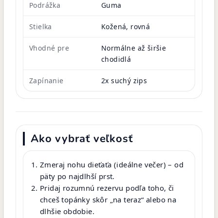
Podrážka
Guma
Stielka
Kožená, rovná
Vhodné pre
Normálne až širšie
chodidlá
Zapínanie
2x suchý zips
Ako vybrať veľkosť
Zmeraj nohu dieťaťa (ideálne večer) – od
päty po najdlhší prst.
Pridaj rozumnú rezervu podľa toho, či
chceš topánky skôr „na teraz“ alebo na
dlhšie obdobie.