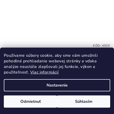
KÓD:
4525
TOPGAL Školský set DIDI 26001 SET 2IN1
Používame súbory cookie, aby sme vám umožnili
pohodlné prehliadanie webovej stránky a vďaka
110,80 €
analýze neustále zlepšovali jej funkcie, výkon a
113,80 €
(–2 %)
použiteľnosť.
Viac informácií
Skladom
Nastavenie
Do košíka
Odmietnuť
Súhlasím