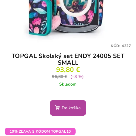
KÓD:
4227
TOPGAL Školský set ENDY 24005 SET
SMALL
93,80 €
96,80 €
(–3 %)
Skladom
Do košíka
10% ZĽAVA S KÓDOM TOPGAL10