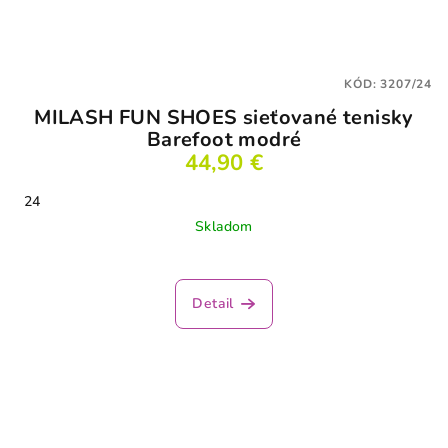
KÓD:
3207/24
MILASH FUN SHOES sieťované tenisky
Barefoot modré
44,90 €
24
Skladom
Priemerné
hodnotenie
produktu
Detail
je
4,2
z
5
hviezdičiek.