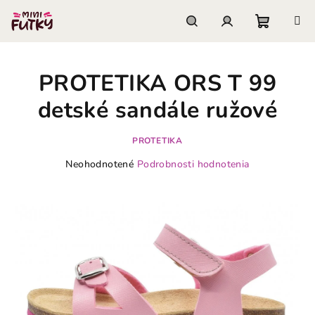
Prejsť
na
obsah
Nákupn
Hľadať
Prihlásenie
PROTETIKA ORS T 99
košík
detské sandále ružové
PROTETIKA
Priemerné
Neohodnotené
Podrobnosti hodnotenia
hodnotenie
produktu
je
0,0
z
5
hviezdičiek.