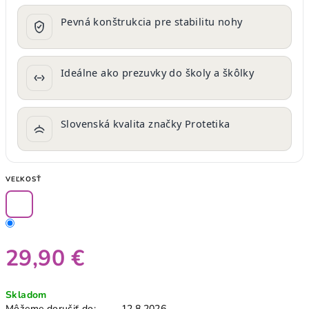
Pevná konštrukcia pre stabilitu nohy
Ideálne ako prezuvky do školy a škôlky
Slovenská kvalita značky Protetika
VEĽKOSŤ
29,90 €
Jednotková
Skladom
cena:
Môžeme doručiť do:
12.8.2026