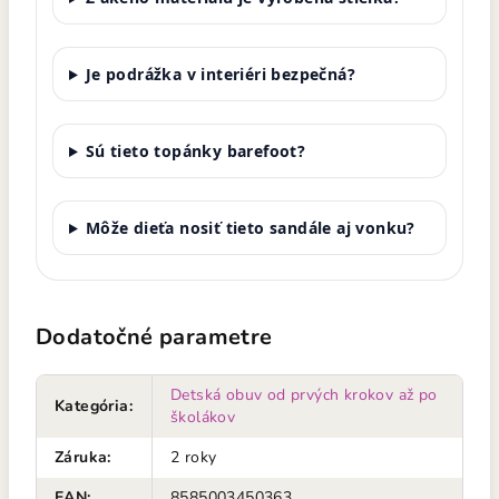
Je podrážka v interiéri bezpečná?
Sú tieto topánky barefoot?
Môže dieťa nosiť tieto sandále aj vonku?
Dodatočné parametre
Detská obuv od prvých krokov až po
Kategória
:
školákov
Záruka
:
2 roky
EAN
:
8585003450363