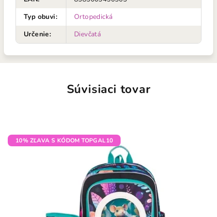
Typ obuvi
:
Ortopedická
Určenie
:
Dievčatá
Súvisiaci tovar
10% ZĽAVA S KÓDOM TOPGAL10