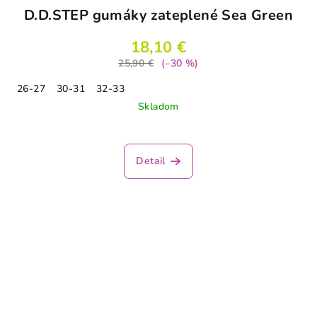
D.D.STEP gumáky zateplené Sea Green
18,10 €
25,90 €
(–30 %)
26-27
30-31
32-33
Skladom
Detail