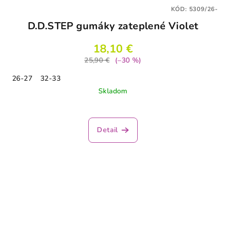
KÓD:
5309/26-
D.D.STEP gumáky zateplené Violet
18,10 €
25,90 €
(–30 %)
26-27
32-33
Skladom
Detail