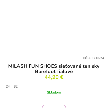
KÓD:
3210/24
MILASH FUN SHOES sieťované tenisky
Barefoot fialové
44,90 €
24
32
Skladom
Priemerné
hodnotenie