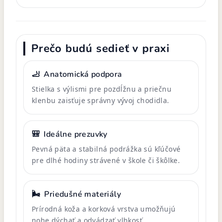
Prečo budú sedieť v praxi
🦶
Anatomická podpora
Stielka s výlismi pre pozdĺžnu a priečnu
klenbu zaisťuje správny vývoj chodidla.
🎒
Ideálne prezuvky
Pevná päta a stabilná podrážka sú kľúčové
pre dlhé hodiny strávené v škole či škôlke.
🌬️
Priedušné materiály
Prírodná koža a korková vrstva umožňujú
nohe dýchať a odvádzať vlhkosť.