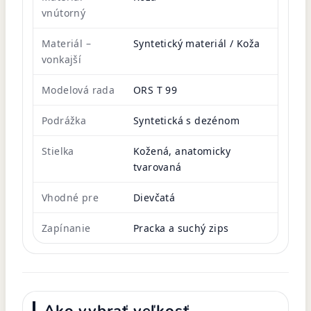
vnútorný
Materiál –
Syntetický materiál / Koža
vonkajší
Modelová rada
ORS T 99
Podrážka
Syntetická s dezénom
Stielka
Kožená, anatomicky
tvarovaná
Vhodné pre
Dievčatá
Zapínanie
Pracka a suchý zips
Ako vybrať veľkosť