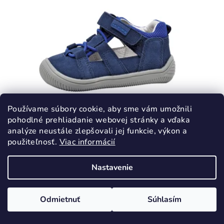
Používame súbory cookie, aby sme vám umožnili
pohodlné prehliadanie webovej stránky a vďaka
analýze neustále zlepšovali jej funkcie, výkon a
KÓD:
1861/20
použiteľnosť.
Viac informácií
PROTETIKA KENDY DENIM sandále
BAREFOOT
Nastavenie
22,45 €
44,90 €
(–50 %)
Odmietnuť
Súhlasím
20
Skladom