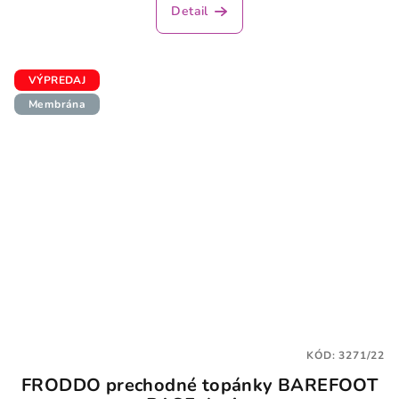
produktu
Detail
je
4,3
z
5
VÝPREDAJ
hviezdičiek.
Membrána
KÓD:
3271/22
FRODDO prechodné topánky BAREFOOT