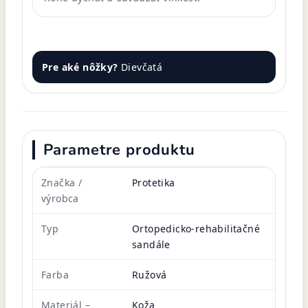
Pre aké nôžky?
Dievčatá
Parametre produktu
Značka /
Protetika
výrobca
Typ
Ortopedicko-rehabilitačné
sandále
Farba
Ružová
Materiál –
Koža