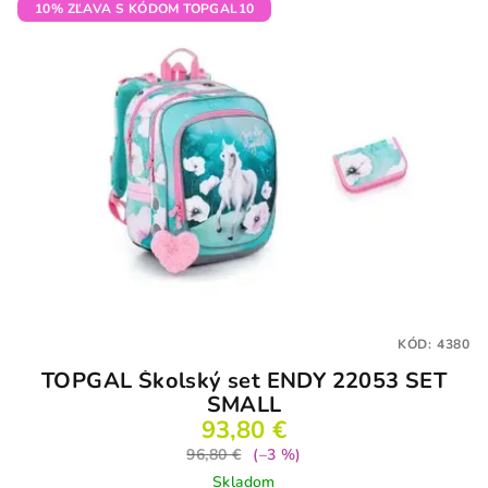
10% ZĽAVA S KÓDOM TOPGAL10
KÓD:
4380
TOPGAL Školský set ENDY 22053 SET
SMALL
93,80 €
96,80 €
(–3 %)
Skladom