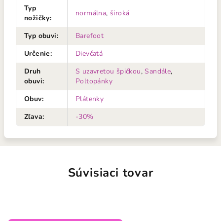
Typ
normálna
,
široká
nožičky
:
Typ obuvi
:
Barefoot
Určenie
:
Dievčatá
Druh
S uzavretou špičkou
,
Sandále
,
obuvi
:
Poltopánky
Obuv
:
Plátenky
Zľava
:
-30%
Súvisiaci tovar