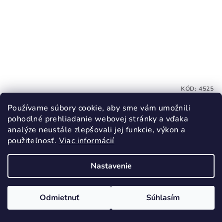
KÓD:
4525
TOPGAL Školský set DIDI 26001 SET 2IN1
Používame súbory cookie, aby sme vám umožnili
pohodlné prehliadanie webovej stránky a vďaka
110,80 €
analýze neustále zlepšovali jej funkcie, výkon a
113,80 €
(–2 %)
použiteľnosť.
Viac informácií
Skladom
Nastavenie
Do košíka
Odmietnuť
Súhlasím