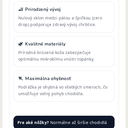
🦶
Prirodzený vývoj
Nulový sklon medzi pätou a špičkou (zero
drop) podporuje zdravý vývoj chrbtice.
🌿
Kvalitné materiály
Prírodná brúsená koža zabezpečuje
optimálnu mikroklímu vnútri topánky.
🏃
Maximálna ohybnosť
Podrážka je ohybná vo všetkých smeroch, čo
umožňuje voľný pohyb chodidla.
Pre aké nôžky?
Normálne až širšie chodidlá