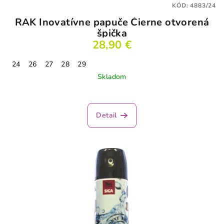
KÓD:
4883/24
RAK Inovatívne papuče Čierne otvorená
špička
28,90 €
24
26
27
28
29
Skladom
Detail