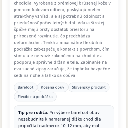
chodidla. Vyrobené z prémiovej brúsenej kože v
jemnom fialovom odtieni, poskytujú nielen
atraktívny vzhľad, ale aj potrebnú odolnosť a
priedušnosť počas letných dní. Vďaka širokej
špičke majú prsty dostatok priestoru na
prirodzené rozvinutie, čo predchádza
deformáciám. Tenká a maximálne flexibilná
podrážka zabezpečuje kontakt s povrchom, čím
stimuluje nervové zakončenia na chodidle a
podporuje správne držanie tela. Zapínanie na
dva suché zipsy zaručuje, že topánka bezpečne
sedí na nohe a ľahko sa obúva.
Barefoot
Kožená obuv
Slovenský produkt
Flexibilná podrážka
Tip pre rodiča:
Pri výbere barefoot obuvi
nezabudnite k nameranej dĺžke chodidla
pripočítať nadmerok 10-12 mm, aby mali