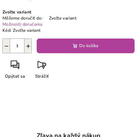
Jednotková
Zvoľte variant
cena:
Môžeme doručiť do:
Zvoľte variant
Možnosti doručenia
Kód:
Zvoľte variant
−
+
Do košíka
Opýtať sa
Strážiť
Zľava na každý nákup