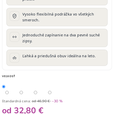
Vysoko flexibilná podrážka vo všetkých
smeroch.
Jednoduché zapínanie na dva pevné suché
zipsy.
Ľahká a priedušná obuv ideálna na leto.
VEĽKOSŤ
štandardná cena:
od 46,90 €
–30 %
od
32,80 €