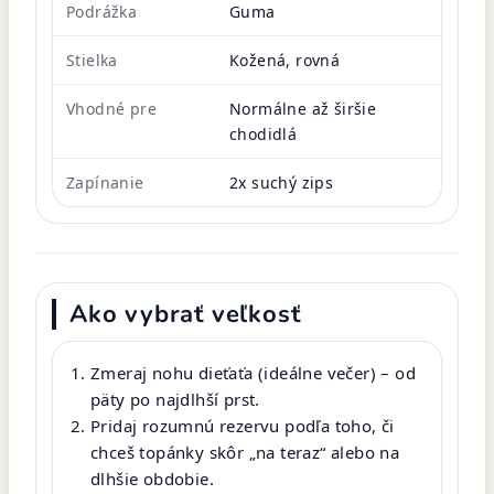
Podrážka
Guma
Stielka
Kožená, rovná
Vhodné pre
Normálne až širšie
chodidlá
Zapínanie
2x suchý zips
Ako vybrať veľkosť
Zmeraj nohu dieťaťa (ideálne večer) – od
päty po najdlhší prst.
Pridaj rozumnú rezervu podľa toho, či
chceš topánky skôr „na teraz“ alebo na
dlhšie obdobie.