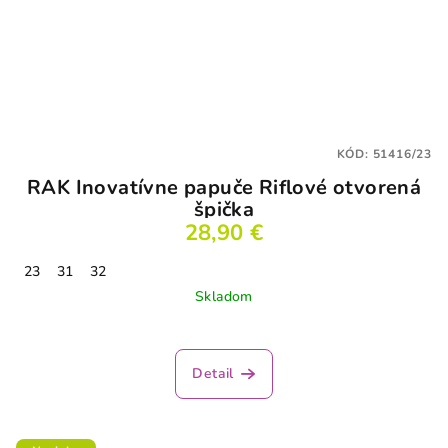
KÓD:
51416/23
RAK Inovatívne papuče Riflové otvorená
špička
28,90 €
23
31
32
Skladom
Detail