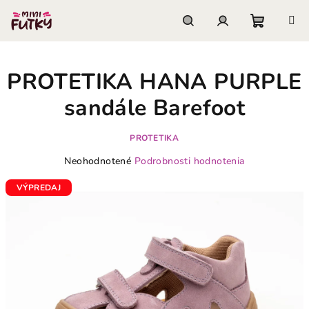
Prejsť
na
obsah
Nákupn
Hľadať
Prihlásenie
PROTETIKA HANA PURPLE
košík
sandále Barefoot
PROTETIKA
Priemerné
Neohodnotené
Podrobnosti hodnotenia
hodnotenie
produktu
VÝPREDAJ
je
0,0
z
5
hviezdičiek.