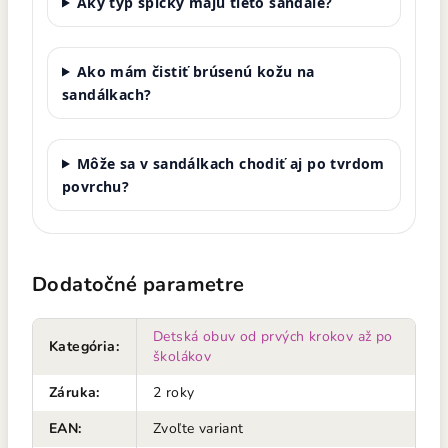
Aký typ špičky majú tieto sandále?
Ako mám čistiť brúsenú kožu na
sandálkach?
Môže sa v sandálkach chodiť aj po tvrdom
povrchu?
Dodatočné parametre
Detská obuv od prvých krokov až po
Kategória
:
školákov
Záruka
:
2 roky
EAN
:
Zvoľte variant