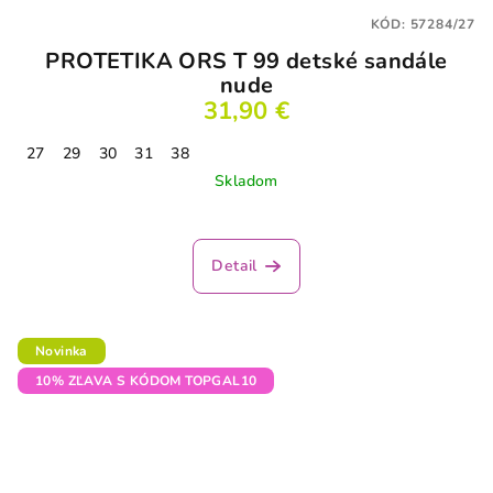
KÓD:
57284/27
PROTETIKA ORS T 99 detské sandále
nude
31,90 €
27
29
30
31
38
Skladom
Detail
Novinka
10% ZĽAVA S KÓDOM TOPGAL10