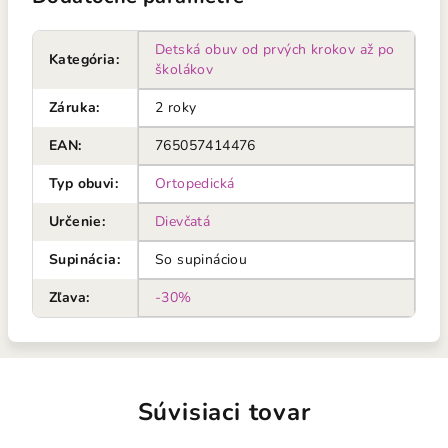
Detská obuv od prvých krokov až po
Kategória
:
školákov
Záruka
:
2 roky
EAN
:
765057414476
Typ obuvi
:
Ortopedická
Určenie
:
Dievčatá
Supinácia
:
So supináciou
Zľava
:
-30%
Súvisiaci tovar