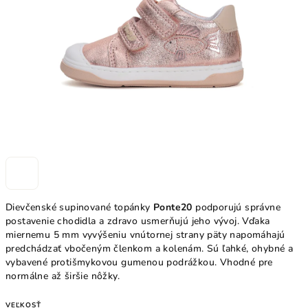
hviezdičiek.
Dievčenské supinované topánky
Ponte20
podporujú správne
postavenie chodidla a zdravo usmerňujú jeho vývoj. Vďaka
miernemu 5 mm vyvýšeniu vnútornej strany päty napomáhajú
predchádzať vbočeným členkom a kolenám. Sú ľahké, ohybné a
vybavené protišmykovou gumenou podrážkou. Vhodné pre
normálne až širšie nôžky.
VEĽKOSŤ