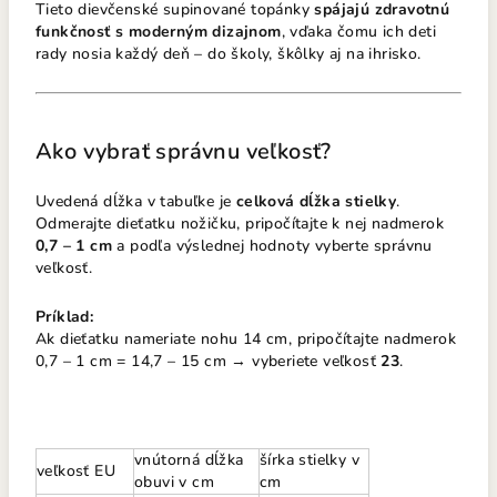
Tieto dievčenské supinované topánky
spájajú zdravotnú
funkčnosť s moderným dizajnom
, vďaka čomu ich deti
rady nosia každý deň – do školy, škôlky aj na ihrisko.
Ako vybrať správnu veľkosť?
Uvedená dĺžka v tabuľke je
celková dĺžka stielky
.
Odmerajte dieťatku nožičku, pripočítajte k nej nadmerok
0,7 – 1 cm
a podľa výslednej hodnoty vyberte správnu
veľkosť.
Príklad:
Ak dieťatku nameriate nohu 14 cm, pripočítajte nadmerok
0,7 – 1 cm = 14,7 – 15 cm → vyberiete veľkosť
23
.
vnútorná dĺžka
šírka stielky v
veľkosť EU
obuvi v cm
cm