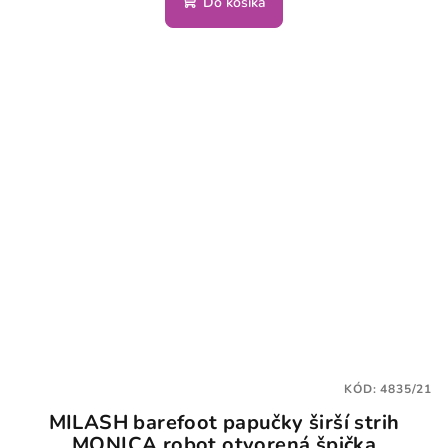
Do košíka
KÓD:
4835/21
MILASH barefoot papučky širší strih
MONICA robot otvorená špička