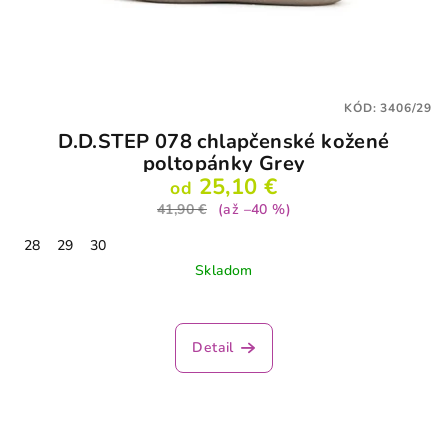
KÓD:
3406/29
D.D.STEP 078 chlapčenské kožené
poltopánky Grey
25,10 €
od
41,90 €
(až –40 %)
28
29
30
Skladom
Detail