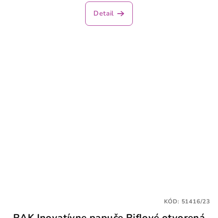
Detail
KÓD:
51416/23
RAK Inovatívne papuče Riflové otvorená