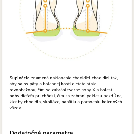
Supinácia
znamená naklonenie chodidiel chodidiel tak,
aby sa os päty a holennej kosti dieťaťa stala
rovnobežnou, čím sa zabráni tvorbe nohy X a bolesti
nohy dieťaťa pri chôdzi, čím sa zabráni poklesu pozdĺžnej
klenby chodidla, skolióze, napätiu a poraneniu kolenných
väzov.
Dodatočné parametre