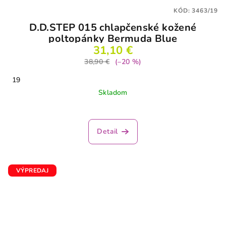
KÓD:
3463/19
D.D.STEP 015 chlapčenské kožené
poltopánky Bermuda Blue
31,10 €
38,90 €
(–20 %)
19
Skladom
Detail
VÝPREDAJ