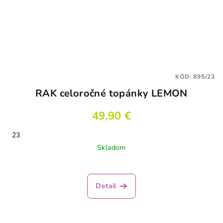
KÓD:
895/23
RAK celoročné topánky LEMON
49,90 €
23
Skladom
Priemerné
hodnotenie
produktu
Detail
je
4,0
z