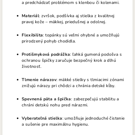
a predchádzať problémom s klenbou či kolenami.
Materiál
: zvršok, podšívka aj stielka z kvalitnej
pravej kože – mäkkej, priedušnej a odolnej.
Flexibilita
: topánky sú veľmi ohybné a umožňujú
prirodzený pohyb chodidla.
Protišmyková podrážka
: ľahká gumená podošva s
ochranou špičky zaručuje bezpečný krok a dlhú
životnosť.
Tlmenie nárazov
: mäkké stielky s tlmiacimi zónami
znižujú nárazy pri chôdzi a chránia detské kĺby.
Spevnená päta a špička
: zabezpečujú stabilitu a
chráni detskú nohu pred nárazmi.
Vyberateľná stielka
: umožňuje jednoduché čistenie
a sušenie pre maximálnu hygienu.