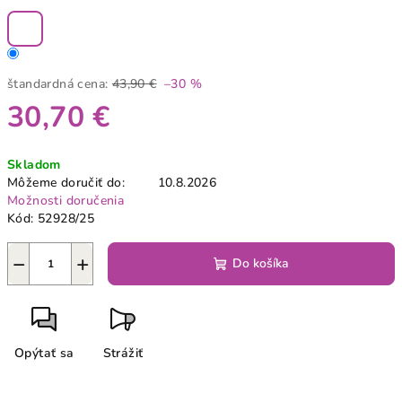
štandardná cena:
43,90 €
–30 %
30,70 €
Jednotková
Skladom
cena:
Môžeme doručiť do:
10.8.2026
Možnosti doručenia
Kód:
52928/25
−
+
Do košíka
Opýtať sa
Strážiť