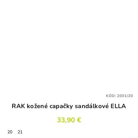
5
hviezdičiek.
KÓD:
2001/20
RAK kožené capačky sandálkové ELLA
33,90 €
20
21