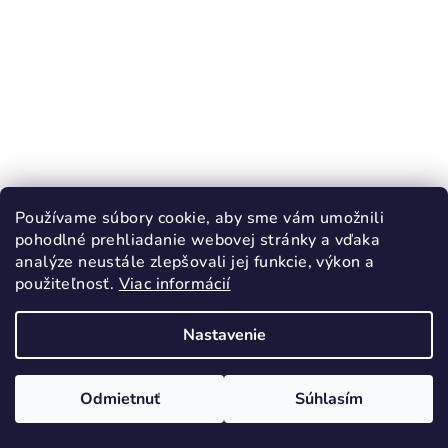
KÓD:
3660/25
Používame súbory cookie, aby sme vám umožnili
D.D.STEP 077 sandále chlapčenské Royal
pohodlné prehliadanie webovej stránky a vďaka
Blue Barefoot
analýze neustále zlepšovali jej funkcie, výkon a
25,25 €
od
použiteľnosť.
Viac informácií
38,90 €
(–35 %)
Nastavenie
25
28
30
Skladom
Priemerné
Odmietnuť
Súhlasím
hodnotenie
produktu
Detail