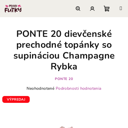
Prejsť
na
obsah
Nákupn
Hľadať
Prihlásenie
PONTE 20 dievčenské
košík
prechodné topánky so
supináciou Champagne
Rybka
PONTE 20
Priemerné
Neohodnotené
Podrobnosti hodnotenia
hodnotenie
produktu
VÝPREDAJ
je
0,0
z
5