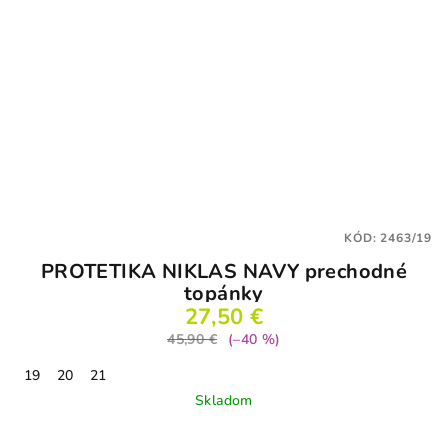
KÓD:
2463/19
PROTETIKA NIKLAS NAVY prechodné
topánky
27,50 €
45,90 €
(–40 %)
19
20
21
Skladom
Priemerné