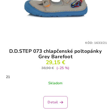
KÓD:
1633/21
D.D.STEP 073 chlapčenské poltopánky
Grey Barefoot
29,15 €
38,90 €
(–25 %)
21
Skladom
Detail