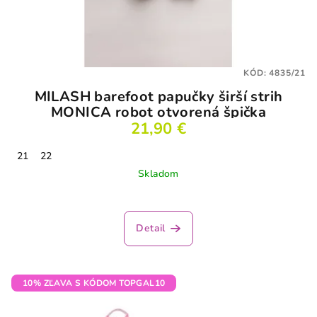
KÓD:
4835/21
MILASH barefoot papučky širší strih
MONICA robot otvorená špička
21,90 €
21
22
Skladom
Priemerné
hodnotenie
produktu
Detail
je
3,5
z
5
10% ZĽAVA S KÓDOM TOPGAL10
hviezdičiek.