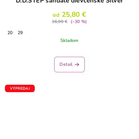
D.D.STEP sandále dievčenské Silver
25,80 €
od
36,90 €
(–30 %)
20
29
Skladom
Detail
VÝPREDAJ