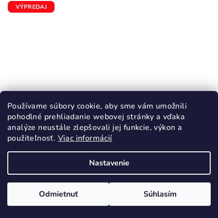
VÝPREDAJ
Používame súbory cookie, aby sme vám umožnili
pohodlné prehliadanie webovej stránky a vďaka
analýze neustále zlepšovali jej funkcie, výkon a
použiteľnosť.
Viac informácií
KÓD:
2544/21
Nastavenie
PROTETIKA TARGO navy zimné topánky
barefoot
24,45 €
Odmietnuť
Súhlasím
48,90 €
(–50 %)