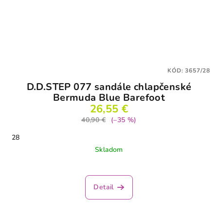
KÓD:
3657/28
D.D.STEP 077 sandále chlapčenské
Bermuda Blue Barefoot
26,55 €
40,90 €
(–35 %)
28
Skladom
Detail