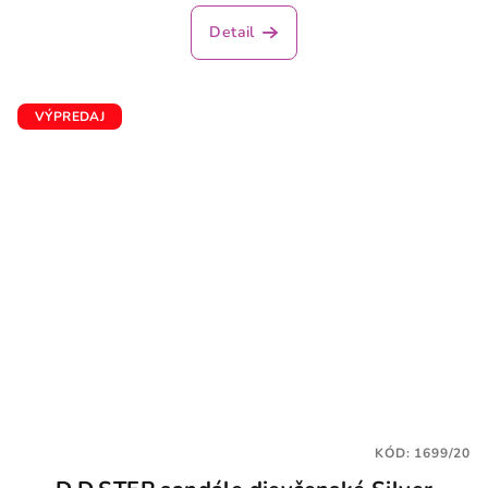
hodnotenie
produktu
Detail
je
5,0
z
5
VÝPREDAJ
hviezdičiek.
KÓD:
1699/20