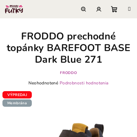
Prejsť
na
obsah
Nákupn
Hľadať
Prihlásenie
FRODDO prechodné
košík
topánky BAREFOOT BASE
Dark Blue 271
FRODDO
Priemerné
Neohodnotené
Podrobnosti hodnotenia
hodnotenie
produktu
VÝPREDAJ
je
Membrána
0,0
z
5
hviezdičiek.