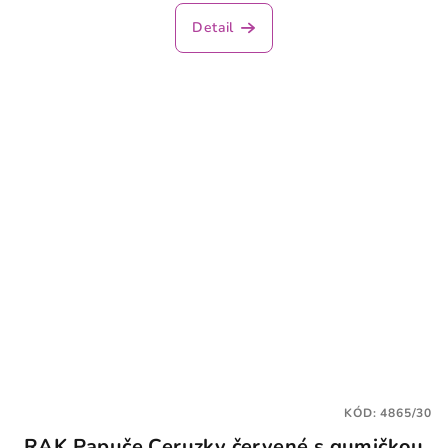
Detail
KÓD:
4865/30
RAK Papuče Ceruzky červené s gumičkou