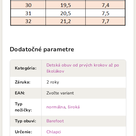
Dodatočné parametre
Detská obuv od prvých krokov až po
Kategória
:
školákov
Záruka
:
2 roky
EAN
:
Zvoľte variant
Typ
normálna
,
široká
nožičky
:
Typ obuvi
:
Barefoot
Určenie
:
Chlapci