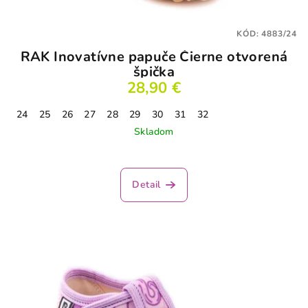
KÓD:
4883/24
RAK Inovatívne papuče Čierne otvorená
špička
28,90 €
24
25
26
27
28
29
30
31
32
Skladom
Detail