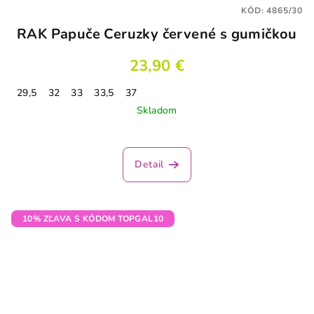
KÓD:
4865/30
RAK Papuče Ceruzky červené s gumičkou
23,90 €
29,5
32
33
33,5
37
Skladom
Detail
10% ZĽAVA S KÓDOM TOPGAL10