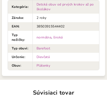
Detská obuv od prvých krokov až po
Kategória
:
školákov
Záruka
:
2 roky
EAN
:
38503915544402
Typ
normálna
,
široká
nožičky
:
Typ obuvi
:
Barefoot
Určenie
:
Dievčatá
Obuv
:
Plátenky
Súvisiaci tovar