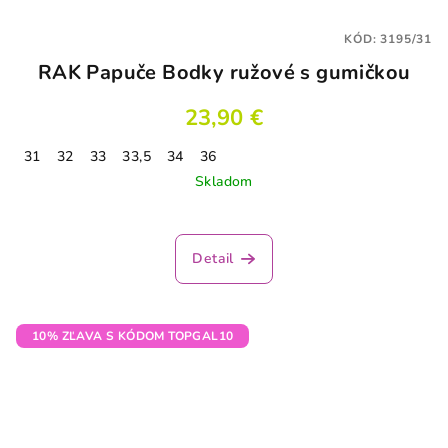
KÓD:
3195/31
RAK Papuče Bodky ružové s gumičkou
23,90 €
31
32
33
33,5
34
36
Skladom
Detail
10% ZĽAVA S KÓDOM TOPGAL10