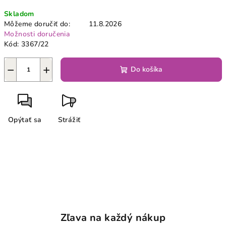
Jednotková
Skladom
cena:
Môžeme doručiť do:
11.8.2026
Možnosti doručenia
Kód:
3367/22
−
+
Do košíka
Opýtať sa
Strážiť
Zľava na každý nákup