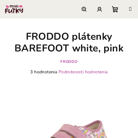
Prejsť
na
obsah
Nákupn
Hľadať
Prihlásenie
FRODDO plátenky
košík
BAREFOOT white, pink
FRODDO
Priemerné
3 hodnotenia
Podrobnosti hodnotenia
hodnotenie
produktu
je
5,0
z
5
hviezdičiek.