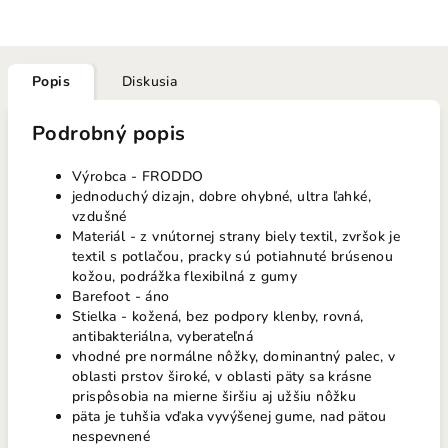
Popis
Diskusia
Podrobný popis
Výrobca - FRODDO
jednoduchý dizajn, dobre ohybné, ultra ľahké,
vzdušné
Materiál - z vnútornej strany biely textil, zvršok je
textil s potlačou, pracky sú potiahnuté brúsenou
kožou, podrážka flexibilná z gumy
Barefoot - áno
Stielka - kožená, bez podpory klenby, rovná,
antibakteriálna, vyberateľná
vhodné pre normálne nôžky, dominantný palec, v
oblasti prstov široké, v oblasti päty sa krásne
prispôsobia na mierne širšiu aj užšiu nôžku
päta je tuhšia vďaka vyvýšenej gume, nad pätou
nespevnené