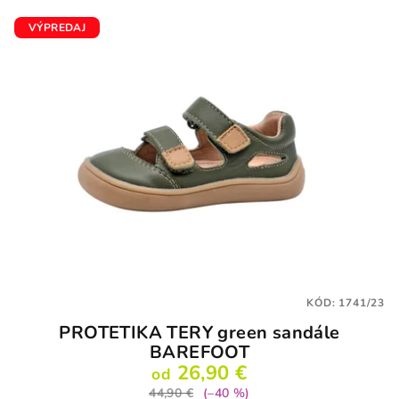
VÝPREDAJ
KÓD:
1741/23
PROTETIKA TERY green sandále
BAREFOOT
26,90 €
od
44,90 €
(–40 %)