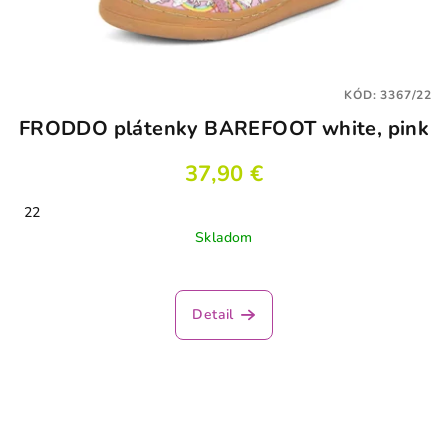
KÓD:
3367/22
FRODDO plátenky BAREFOOT white, pink
37,90 €
22
Skladom
Priemerné
hodnotenie
produktu
Detail
je
5,0
z
5
hviezdičiek.