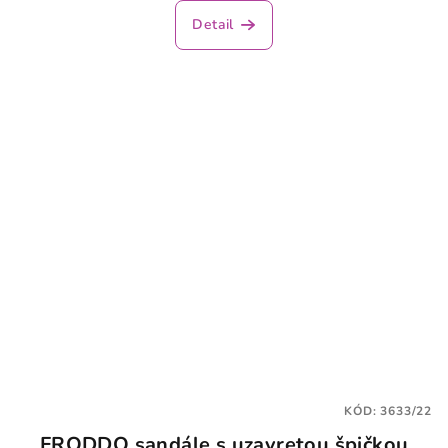
Detail
KÓD:
3633/22
FRODDO sandále s uzavretou špičkou