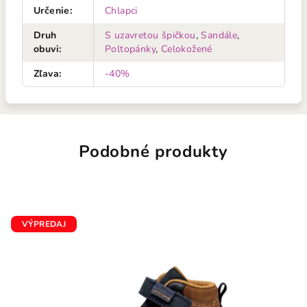
Určenie
:
Chlapci
Druh
S uzavretou špičkou
,
Sandále
,
obuvi
:
Poltopánky
,
Celokožené
Zľava
:
-40%
Podobné produkty
VÝPREDAJ