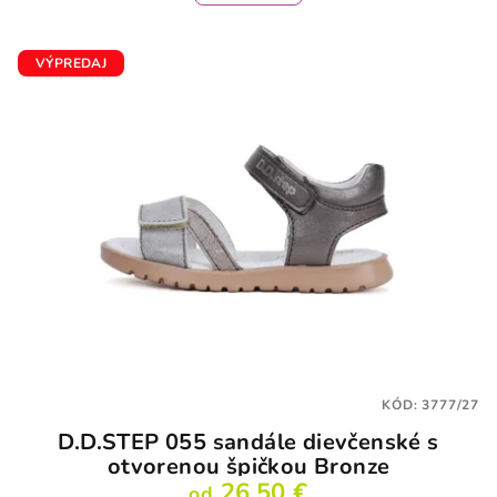
VÝPREDAJ
KÓD:
3777/27
D.D.STEP 055 sandále dievčenské s
otvorenou špičkou Bronze
26,50 €
od