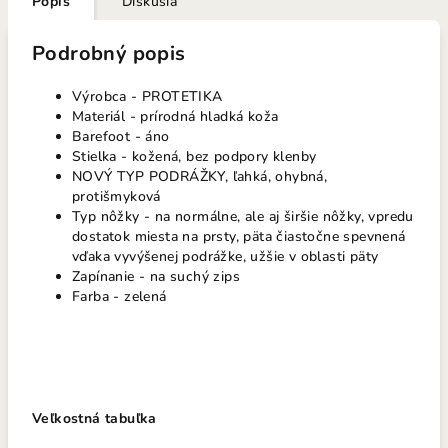
Popis
Diskusia
Podrobný popis
Výrobca - PROTETIKA
Materiál - prírodná hladká koža
Barefoot - áno
Stielka - kožená, bez podpory klenby
NOVÝ TYP PODRÁŽKY, ľahká, ohybná,
protišmyková
Typ nôžky - na normálne, ale aj širšie nôžky, vpredu
dostatok miesta na prsty, päta čiastočne spevnená
vďaka vyvýšenej podrážke, užšie v oblasti päty
Zapínanie - na suchý zips
Farba - zelená
Veľkostná tabuľka