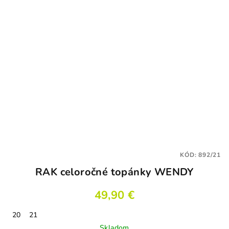
hviezdičiek.
KÓD:
892/21
RAK celoročné topánky WENDY
49,90 €
20
21
Skladom