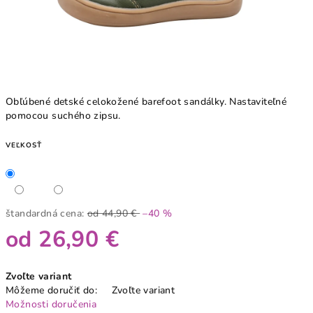
Obľúbené detské celokožené barefoot sandálky. Nastaviteľné
pomocou suchého zipsu.
VEĽKOSŤ
štandardná cena:
od 44,90 €
–40 %
od
26,90 €
Jednotková
Zvoľte variant
cena:
Môžeme doručiť do:
Zvoľte variant
Možnosti doručenia