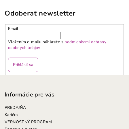
Odoberať newsletter
Email
Vložením e-mailu súhlasíte s
podmienkami ochrany
osobných údajov
Prihlásiť sa
Z
á
p
Informácie pre vás
ä
PREDAJŇA
t
Kariéra
i
VERNOSTNÝ PROGRAM
e