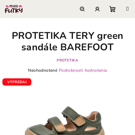
Prejsť
na
obsah
Nákupn
Hľadať
Prihlásenie
PROTETIKA TERY green
košík
sandále BAREFOOT
PROTETIKA
Priemerné
Neohodnotené
Podrobnosti hodnotenia
hodnotenie
produktu
VÝPREDAJ
je
0,0
z
5
hviezdičiek.