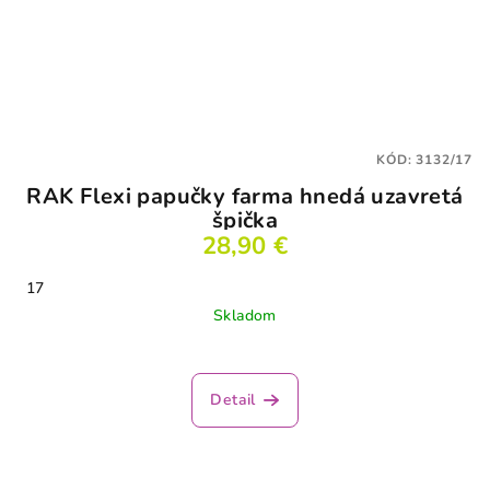
KÓD:
3132/17
RAK Flexi papučky farma hnedá uzavretá
špička
28,90 €
17
Skladom
Priemerné
hodnotenie
produktu
Detail
je
2,5
z
5