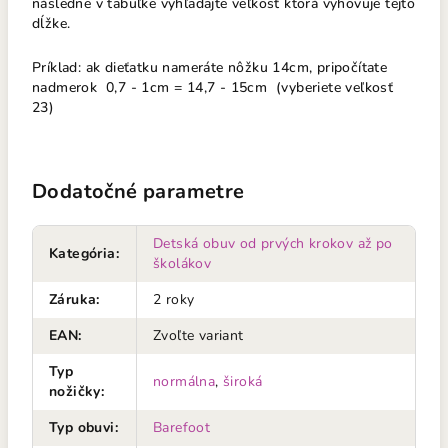
následne v tabuľke vyhľadajte veľkosť ktorá vyhovuje tejto
dĺžke.
Príklad: ak dieťatku nameráte nôžku 14cm, pripočítate
nadmerok 0,7 - 1cm = 14,7 - 15cm (vyberiete veľkosť
23)
Dodatočné parametre
Detská obuv od prvých krokov až po
Kategória
:
školákov
Záruka
:
2 roky
EAN
:
Zvoľte variant
Typ
normálna
,
široká
nožičky
:
Typ obuvi
:
Barefoot