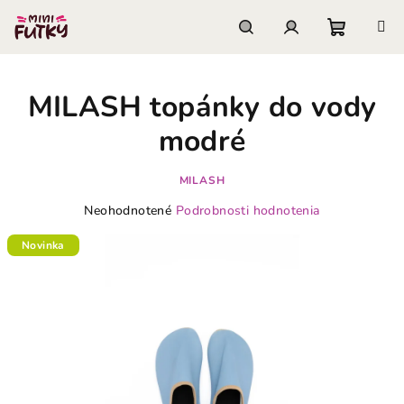
Prejsť
na
obsah
Nákupn
Hľadať
Prihlásenie
MILASH topánky do vody
košík
modré
MILASH
Priemerné
Neohodnotené
Podrobnosti hodnotenia
hodnotenie
produktu
Novinka
je
0,0
z
5
hviezdičiek.