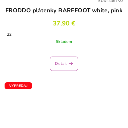
KÓD:
3367/22
FRODDO plátenky BAREFOOT white, pink
37,90 €
22
Skladom
Priemerné
hodnotenie
produktu
Detail
je
5,0
z
5
VÝPREDAJ
hviezdičiek.