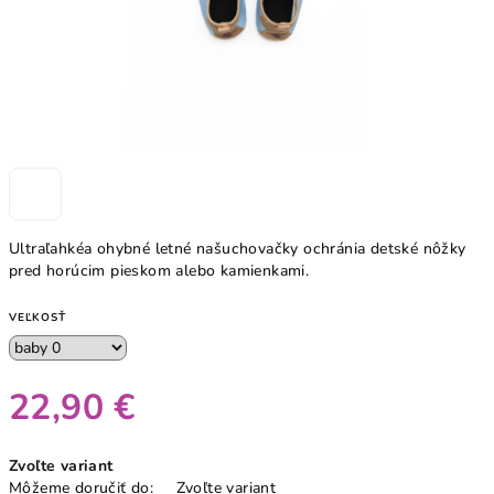
Ultraľahkéa ohybné letné našuchovačky ochránia detské nôžky
pred horúcim pieskom alebo kamienkami.
VEĽKOSŤ
22,90 €
Jednotková
Zvoľte variant
cena:
Môžeme doručiť do:
Zvoľte variant