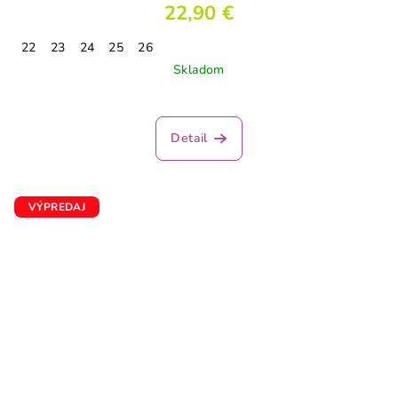
22,90 €
22
23
24
25
26
Skladom
Priemerné
hodnotenie
produktu
Detail
je
3,3
z
5
VÝPREDAJ
hviezdičiek.