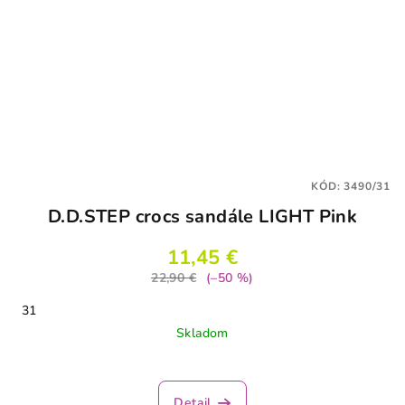
KÓD:
3490/31
D.D.STEP crocs sandále LIGHT Pink
11,45 €
22,90 €
(–50 %)
31
Skladom
Priemerné
hodnotenie
produktu
Detail