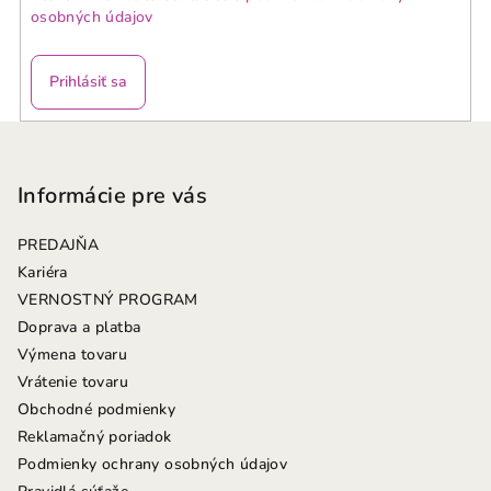
osobných údajov
Prihlásiť sa
Z
á
p
Informácie pre vás
ä
PREDAJŇA
t
Kariéra
i
VERNOSTNÝ PROGRAM
e
Doprava a platba
Výmena tovaru
Vrátenie tovaru
Obchodné podmienky
Reklamačný poriadok
Podmienky ochrany osobných údajov