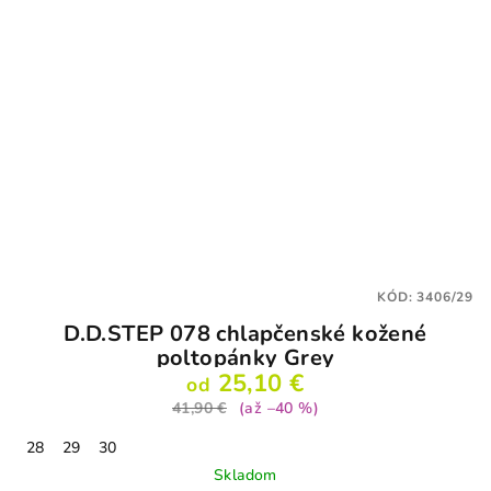
KÓD:
3406/29
D.D.STEP 078 chlapčenské kožené
poltopánky Grey
25,10 €
od
41,90 €
(až –40 %)
28
29
30
Skladom