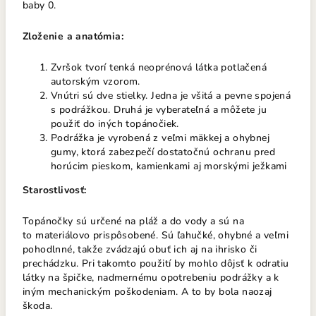
baby 0.
Zloženie a anatómia:
Zvršok tvorí tenká neoprénová látka potlačená
autorským vzorom.
Vnútri sú dve stielky. Jedna je všitá a pevne spojená
s podrážkou. Druhá je vyberateľná a môžete ju
použiť do iných topánočiek.
Podrážka je vyrobená z veľmi mäkkej a ohybnej
gumy, ktorá zabezpečí dostatočnú ochranu pred
horúcim pieskom, kamienkami aj morskými ježkami
Starostlivosť:
Topánočky sú určené na pláž a do vody a sú na
to
materiálovo prispôsobené. Sú ľahučké, ohybné a veľmi
pohodlnné, takže zvádzajú obuť ich aj na ihrisko či
prechádzku. Pri takomto použití by mohlo dôjsť k odratiu
látky na špičke, nadmernému opotrebeniu podrážky a k
iným mechanickým poškodeniam. A to by bola naozaj
škoda.