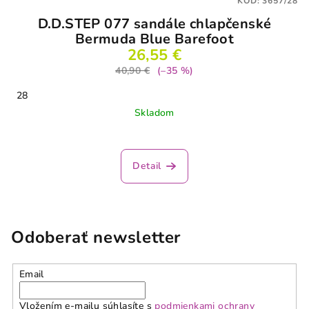
KÓD:
3657/28
D.D.STEP 077 sandále chlapčenské
Bermuda Blue Barefoot
26,55 €
40,90 €
(–35 %)
28
Skladom
Detail
Odoberať newsletter
Email
Vložením e-mailu súhlasíte s
podmienkami ochrany