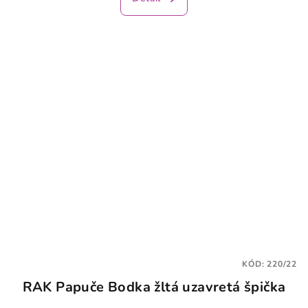
je
4,0
z
5
hviezdičiek.
KÓD:
220/22
RAK Papuče Bodka žltá uzavretá špička