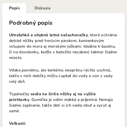
Popis
Diskusia
Podrobný popis
Ultraľahké a ohybné letné našuchovačky
, ktoré ochránia
detské nôžky pred horúcim pieskom, kamienkovým
vstupom do mora aj morskými ježkami. Ideálne k bazénu,
či na dovolenku, keďže v batožite nezaberú takmer žiadne
miesto.
Vďaka pevnému, ale tenkému neoprénu rýchlo uschnú,
takže v nich detičky môžu cupkať do vody a von z vody
celý deň.
Topánočky
sedia na širšie nôžky aj na vyššie
priehlavky
. Gumička je veľmi mäkká a príjemná.
Nemajú
žiadne zapínanie, takže deti si ich vedia obuť a vyzuť aj
samé.
Veľkosti: