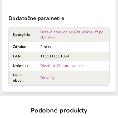
Dodatočné parametre
Detská obuv od prvých krokov až po
Kategória
:
školákov
Záruka
:
2 roky
EAN
:
1111111111894
Určenie
:
Dievčatá
,
Chlapci
,
Unisex
Druh
Do vody
obuvi
:
Podobné produkty