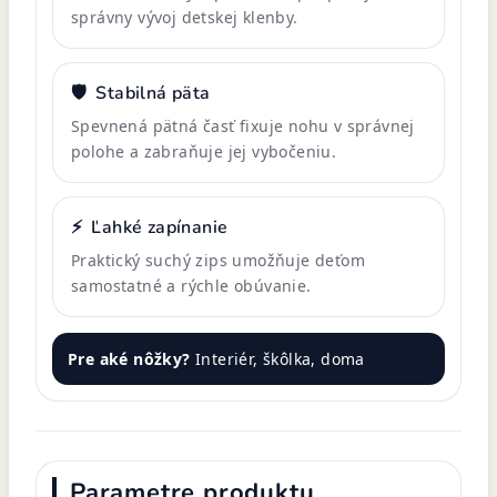
správny vývoj detskej klenby.
🛡️
Stabilná päta
Spevnená pätná časť fixuje nohu v správnej
polohe a zabraňuje jej vybočeniu.
⚡
Ľahké zapínanie
Praktický suchý zips umožňuje deťom
samostatné a rýchle obúvanie.
Pre aké nôžky?
Interiér, škôlka, doma
Parametre produktu