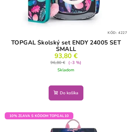
KÓD:
4227
TOPGAL Školský set ENDY 24005 SET
SMALL
93,80 €
96,80 €
(–3 %)
Skladom
Do košíka
10% ZĽAVA S KÓDOM TOPGAL10