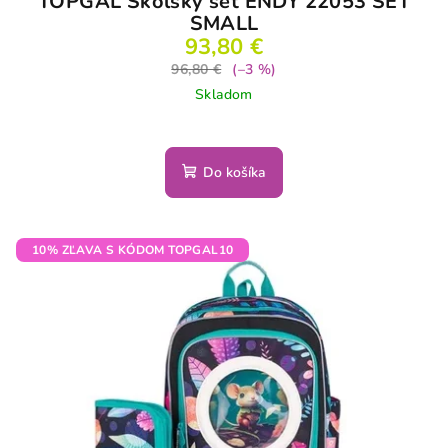
TOPGAL Školský set ENDY 22053 SET
SMALL
93,80 €
96,80 €
(–3 %)
Skladom
Do košíka
10% ZĽAVA S KÓDOM TOPGAL10