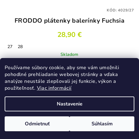
KÓD:
4029/27
FRODDO plátenky balerínky Fuchsia
28,90 €
27
28
Skladom
Používame súbory cookie, aby sme vám umožnili
pohodlné prehliadanie webovej stránky a vďaka
Detail
analýze neustále zlepšovali jej funkcie, výkon a
použiteľnosť.
Viac informácií
Nastavenie
Odmietnuť
Súhlasím