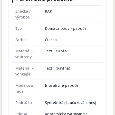
Značka /
RAK
výrobca
Typ
Domáca obuv - papuče
Farba
Čierna
Materiál –
Textil / Koža
vnútorný
Materiál –
Textil (bavlna)
vonkajší
Modelová
Inovatívne papuče
rada
Podrážka
Syntetická (kaučuková zmes)
Stielka
Anatomicky tvarovaná s