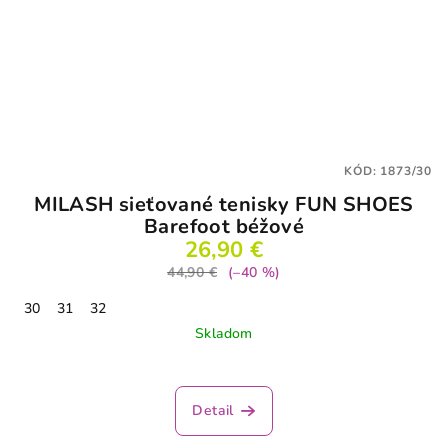
KÓD:
1873/30
MILASH sieťované tenisky FUN SHOES
Barefoot béžové
26,90 €
44,90 €
(–40 %)
30
31
32
Skladom
Detail