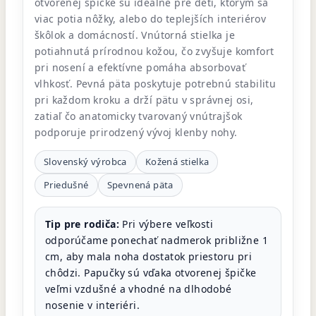
otvorenej špičke sú ideálne pre deti, ktorým sa
viac potia nôžky, alebo do teplejších interiérov
škôlok a domácností. Vnútorná stielka je
potiahnutá prírodnou kožou, čo zvyšuje komfort
pri nosení a efektívne pomáha absorbovať
vlhkosť. Pevná päta poskytuje potrebnú stabilitu
pri každom kroku a drží pätu v správnej osi,
zatiaľ čo anatomicky tvarovaný vnútrajšok
podporuje prirodzený vývoj klenby nohy.
Slovenský výrobca
Kožená stielka
Priedušné
Spevnená päta
Tip pre rodiča:
Pri výbere veľkosti
odporúčame ponechať nadmerok približne 1
cm, aby mala noha dostatok priestoru pri
chôdzi. Papučky sú vďaka otvorenej špičke
veľmi vzdušné a vhodné na dlhodobé
nosenie v interiéri.