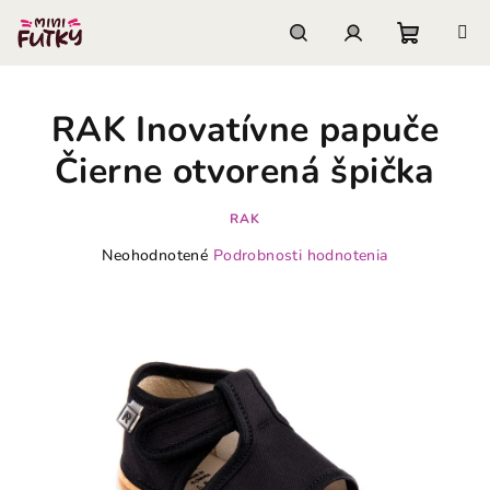
Prejsť
na
obsah
Nákupn
Hľadať
Prihlásenie
RAK Inovatívne papuče
košík
Čierne otvorená špička
RAK
Priemerné
Neohodnotené
Podrobnosti hodnotenia
hodnotenie
produktu
je
0,0
z
5
hviezdičiek.