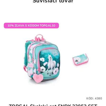
Súvisiaci tovar
10% ZĽAVA S KÓDOM TOPGAL10
KÓD:
4380