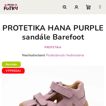
Prejsť
na
obsah
Nákupn
Hľadať
Prihlásenie
PROTETIKA HANA PURPLE
košík
sandále Barefoot
PROTETIKA
Priemerné
Neohodnotené
Podrobnosti hodnotenia
hodnotenie
produktu
Novinka
je
VÝPREDAJ
0,0
z
5
hviezdičiek.