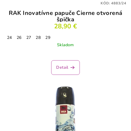
KÓD:
4883/24
RAK Inovatívne papuče Čierne otvorená
špička
28,90 €
24
26
27
28
29
Skladom
Detail