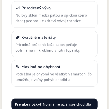
🦶
Prirodzený vývoj
Nulový sklon medzi pätou a špičkou (zero
drop) podporuje zdravý vývoj chrbtice.
🌿
Kvalitné materiály
Prírodná brúsená koža zabezpečuje
optimálnu mikroklímu vnútri topánky.
🏃
Maximálna ohybnosť
Podrážka je ohybná vo všetkých smeroch, čo
umožňuje voľný pohyb chodidla.
Pre aké nôžky?
Normálne až širšie chodidlá