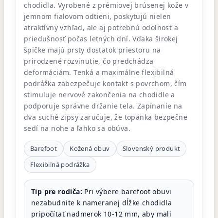
chodidla. Vyrobené z prémiovej brúsenej kože v
jemnom fialovom odtieni, poskytujú nielen
atraktívny vzhľad, ale aj potrebnú odolnosť a
priedušnosť počas letných dní. Vďaka širokej
špičke majú prsty dostatok priestoru na
prirodzené rozvinutie, čo predchádza
deformáciám. Tenká a maximálne flexibilná
podrážka zabezpečuje kontakt s povrchom, čím
stimuluje nervové zakončenia na chodidle a
podporuje správne držanie tela. Zapínanie na
dva suché zipsy zaručuje, že topánka bezpečne
sedí na nohe a ľahko sa obúva.
Barefoot
Kožená obuv
Slovenský produkt
Flexibilná podrážka
Tip pre rodiča:
Pri výbere barefoot obuvi
nezabudnite k nameranej dĺžke chodidla
pripočítať nadmerok 10-12 mm, aby mali