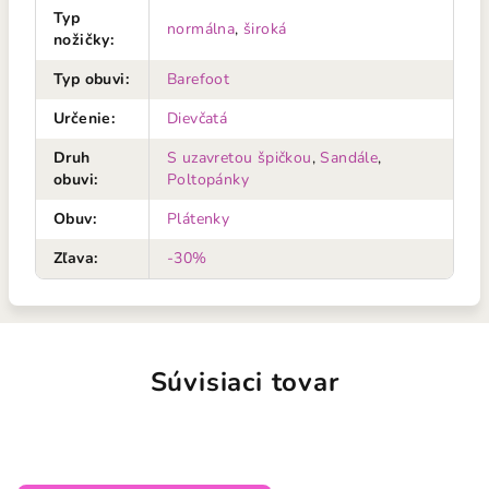
Typ
normálna
,
široká
nožičky
:
Typ obuvi
:
Barefoot
Určenie
:
Dievčatá
Druh
S uzavretou špičkou
,
Sandále
,
obuvi
:
Poltopánky
Obuv
:
Plátenky
Zľava
:
-30%
Súvisiaci tovar