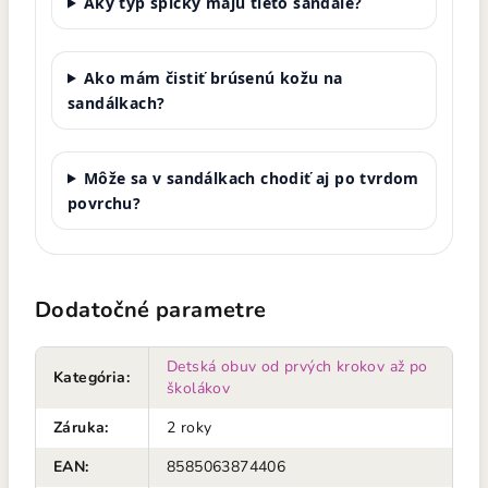
Aký typ špičky majú tieto sandále?
Ako mám čistiť brúsenú kožu na
sandálkach?
Môže sa v sandálkach chodiť aj po tvrdom
povrchu?
Dodatočné parametre
Detská obuv od prvých krokov až po
Kategória
:
školákov
Záruka
:
2 roky
EAN
:
8585063874406