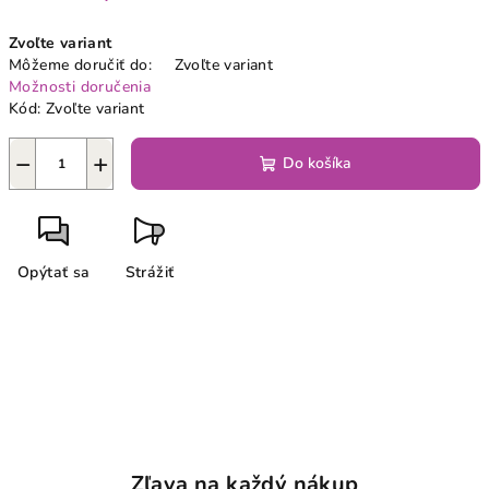
Jednotková
Zvoľte variant
cena:
Môžeme doručiť do:
Zvoľte variant
Možnosti doručenia
Kód:
Zvoľte variant
−
+
Do košíka
Opýtať sa
Strážiť
Zľava na každý nákup