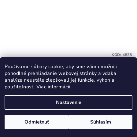
KÓD:
4525
TOPGAL Školský set DIDI 26001 SET 2IN1
Používame súbory cookie, aby sme vám umožnili
pohodlné prehliadanie webovej stránky a vďaka
110,80 €
analýze neustále zlepšovali jej funkcie, výkon a
113,80 €
(–2 %)
použiteľnosť.
Viac informácií
Skladom
Nastavenie
Do košíka
Odmietnuť
Súhlasím