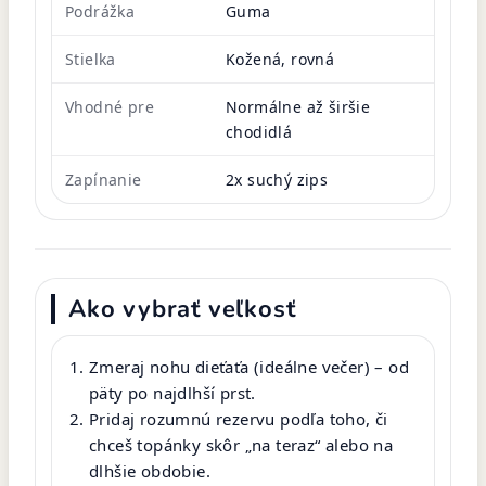
Podrážka
Guma
Stielka
Kožená, rovná
Vhodné pre
Normálne až širšie
chodidlá
Zapínanie
2x suchý zips
Ako vybrať veľkosť
Zmeraj nohu dieťaťa (ideálne večer) – od
päty po najdlhší prst.
Pridaj rozumnú rezervu podľa toho, či
chceš topánky skôr „na teraz“ alebo na
dlhšie obdobie.