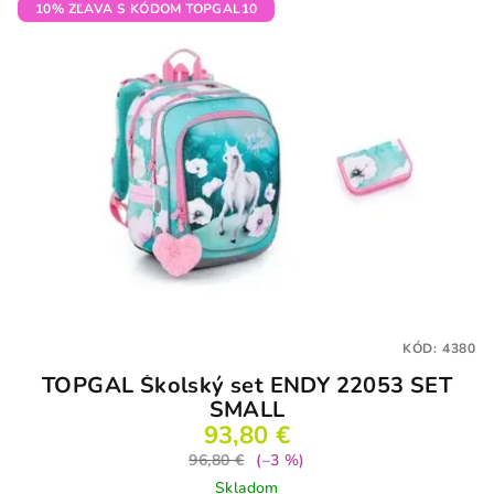
10% ZĽAVA S KÓDOM TOPGAL10
KÓD:
4380
TOPGAL Školský set ENDY 22053 SET
SMALL
93,80 €
96,80 €
(–3 %)
Skladom