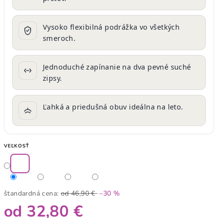
Vysoko flexibilná podrážka vo všetkých
smeroch.
Jednoduché zapínanie na dva pevné suché
zipsy.
Ľahká a priedušná obuv ideálna na leto.
VEĽKOSŤ
štandardná cena:
od 46,90 €
–30 %
od
32,80 €