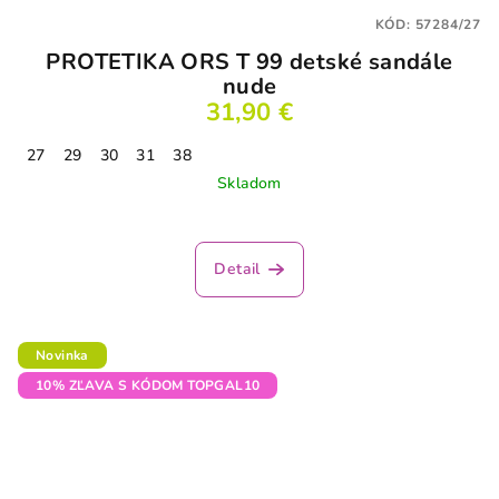
KÓD:
57284/27
PROTETIKA ORS T 99 detské sandále
nude
31,90 €
27
29
30
31
38
Skladom
Detail
Novinka
10% ZĽAVA S KÓDOM TOPGAL10