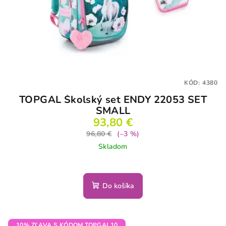
KÓD:
4380
TOPGAL Školský set ENDY 22053 SET
SMALL
93,80 €
96,80 €
(–3 %)
Skladom
Do košíka
10% ZĽAVA S KÓDOM TOPGAL10