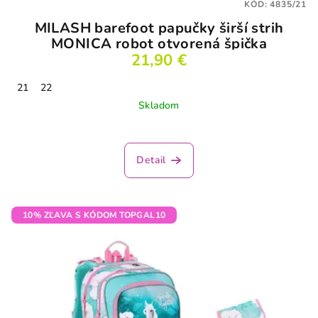
KÓD:
4835/21
MILASH barefoot papučky širší strih
MONICA robot otvorená špička
21,90 €
21
22
Skladom
Priemerné
hodnotenie
produktu
Detail
je
3,5
z
5
10% ZĽAVA S KÓDOM TOPGAL10
hviezdičiek.