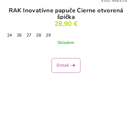
KÓD:
4883/24
RAK Inovatívne papuče Čierne otvorená
špička
28,90 €
24
26
27
28
29
Skladom
Detail