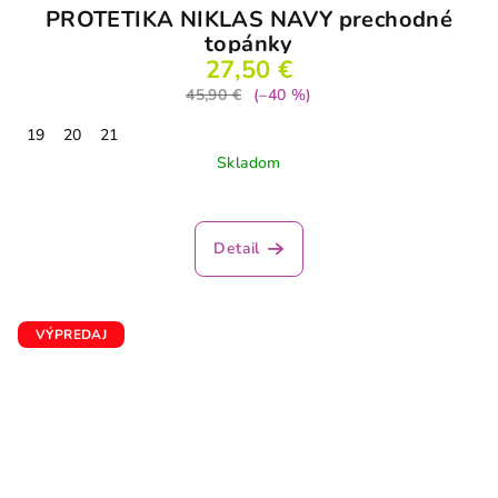
PROTETIKA NIKLAS NAVY prechodné
topánky
27,50 €
45,90 €
(–40 %)
19
20
21
Skladom
Priemerné
hodnotenie
produktu
Detail
je
5,0
z
5
VÝPREDAJ
hviezdičiek.