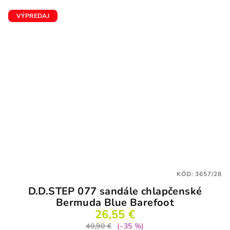
VÝPREDAJ
KÓD:
3657/28
D.D.STEP 077 sandále chlapčenské
Bermuda Blue Barefoot
26,55 €
40,90 €
(–35 %)