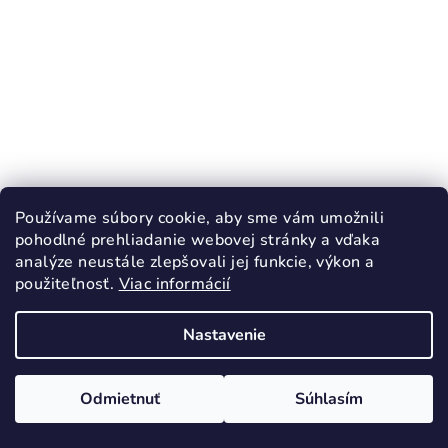
Používame súbory cookie, aby sme vám umožnili
pohodlné prehliadanie webovej stránky a vďaka
KÓD:
916/27
analýze neustále zlepšovali jej funkcie, výkon a
RAK celoročné topánky MISKA
použiteľnosť.
Viac informácií
51,90 €
Nastavenie
27
28
Skladom
Odmietnuť
Súhlasím