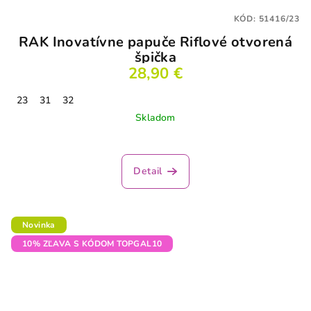
KÓD:
51416/23
RAK Inovatívne papuče Riflové otvorená
špička
28,90 €
23
31
32
Skladom
Detail
Novinka
10% ZĽAVA S KÓDOM TOPGAL10