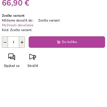
66,90 €
Jednotková
Zvoľte variant
cena:
Môžeme doručiť do:
Zvoľte variant
Možnosti doručenia
Kód:
Zvoľte variant
−
+
Do košíka
Opýtať sa
Strážiť