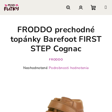
Prejsť
na
obsah
Nákupn
Hľadať
Prihlásenie
FRODDO prechodné
košík
topánky Barefoot FIRST
STEP Cognac
FRODDO
Priemerné
Neohodnotené
Podrobnosti hodnotenia
hodnotenie
produktu
je
0,0
z
5
hviezdičiek.