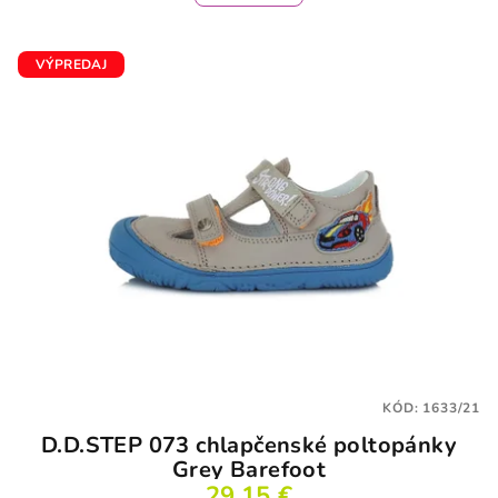
VÝPREDAJ
KÓD:
1633/21
D.D.STEP 073 chlapčenské poltopánky
Grey Barefoot
29,15 €