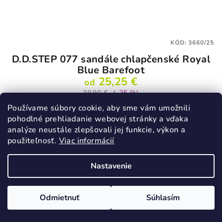
KÓD:
3660/25
D.D.STEP 077 sandále chlapčenské Royal
Blue Barefoot
25,25 €
od
38,90 €
(–35 %)
Používame súbory cookie, aby sme vám umožnili
25
28
30
pohodlné prehliadanie webovej stránky a vďaka
Skladom
analýze neustále zlepšovali jej funkcie, výkon a
Priemerné
použiteľnosť.
Viac informácií
hodnotenie
produktu
Detail
Nastavenie
je
2,0
z
Odmietnuť
Súhlasím
5
VÝPREDAJ
hviezdičiek.