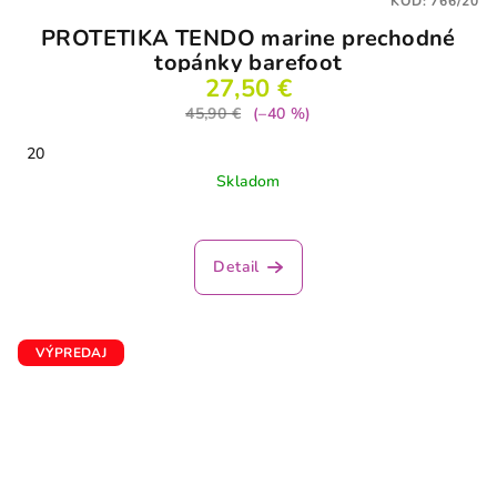
KÓD:
766/20
PROTETIKA TENDO marine prechodné
topánky barefoot
27,50 €
45,90 €
(–40 %)
20
Skladom
Detail
VÝPREDAJ