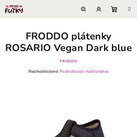
Prejsť
na
obsah
Nákupn
Hľadať
Prihlásenie
FRODDO plátenky
košík
ROSARIO Vegan Dark blue
FRODDO
Priemerné
Neohodnotené
Podrobnosti hodnotenia
hodnotenie
produktu
je
0,0
z
5
hviezdičiek.