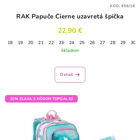
KÓD:
856/18
RAK Papuče Čierne uzavretá špička
22,90 €
18
19
20
21
22
23
24
25
26
27
28
29
30
Skladom
Detail
10% ZĽAVA S KÓDOM TOPGAL10