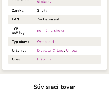
školákov
Záruka
:
2 roky
EAN
:
Zvoľte variant
Typ
normálna
,
široká
nožičky
:
Typ obuvi
:
Ortopedická
Určenie
:
Dievčatá
,
Chlapci
,
Unisex
Obuv
:
Plátenky
Súvisiaci tovar