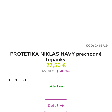
KÓD:
2463/19
PROTETIKA NIKLAS NAVY prechodné
topánky
27,50 €
45,90 €
(–40 %)
19
20
21
Skladom
Priemerné
hodnotenie
produktu
Detail
je