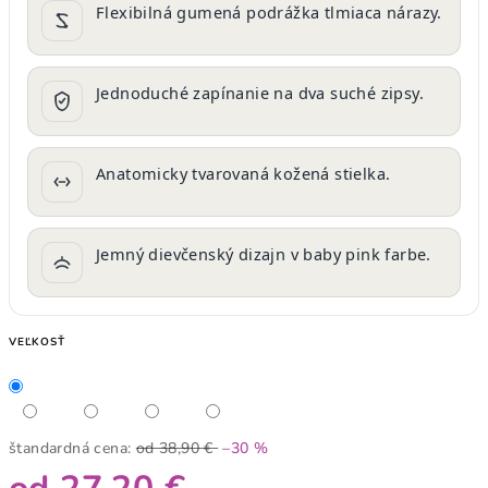
Flexibilná gumená podrážka tlmiaca nárazy.
Jednoduché zapínanie na dva suché zipsy.
Anatomicky tvarovaná kožená stielka.
Jemný dievčenský dizajn v baby pink farbe.
VEĽKOSŤ
štandardná cena:
od 38,90 €
–30 %