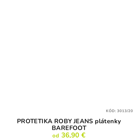
5,0
z
5
hviezdičiek.
KÓD:
3013/20
PROTETIKA ROBY JEANS plátenky
BAREFOOT
36,90 €
od