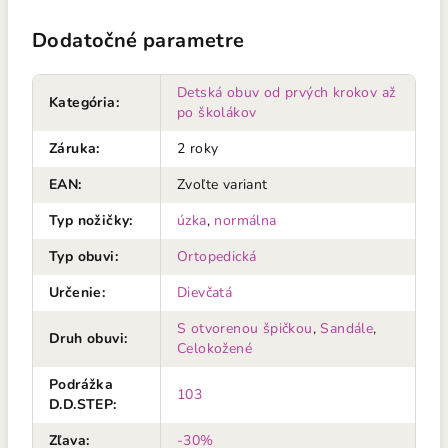
Dodatočné parametre
Detská obuv od prvých krokov až
Kategória
:
po školákov
Záruka
:
2 roky
EAN
:
Zvoľte variant
Typ nožičky
:
úzka
,
normálna
Typ obuvi
:
Ortopedická
Určenie
:
Dievčatá
S otvorenou špičkou
,
Sandále
,
Druh obuvi
:
Celokožené
Podrážka
103
D.D.STEP
:
Zľava
:
-30%