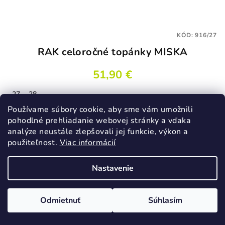
KÓD:
916/27
RAK celoročné topánky MISKA
51,90 €
27
28
Skladom
Používame súbory cookie, aby sme vám umožnili
pohodlné prehliadanie webovej stránky a vďaka
analýze neustále zlepšovali jej funkcie, výkon a
použiteľnosť.
Viac informácií
Detail
Nastavenie
Odmietnuť
Súhlasím