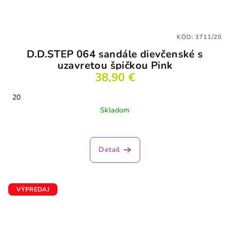
KÓD:
3711/20
D.D.STEP 064 sandále dievčenské s
uzavretou špičkou Pink
38,90 €
20
Skladom
Priemerné
hodnotenie
produktu
Detail
je
2,5
z
5
VÝPREDAJ
hviezdičiek.