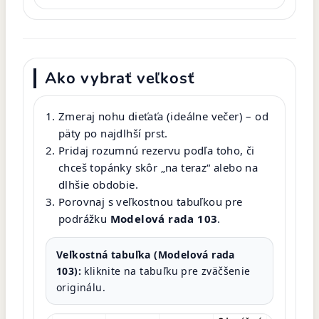
Ako vybrať veľkosť
Zmeraj nohu dieťaťa (ideálne večer) – od
päty po najdlhší prst.
Pridaj rozumnú rezervu podľa toho, či
chceš topánky skôr „na teraz“ alebo na
dlhšie obdobie.
Porovnaj s veľkostnou tabuľkou pre
podrážku
Modelová rada 103
.
Veľkostná tabuľka (Modelová rada
103):
kliknite na tabuľku pre zväčšenie
originálu.