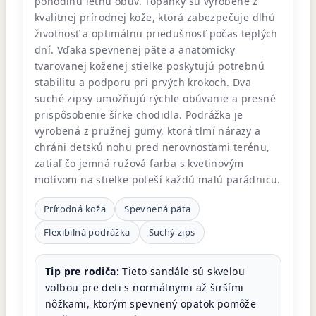
pohodlnú letnú obuv. Topánky sú vyrobené z
kvalitnej prírodnej kože, ktorá zabezpečuje dlhú
životnosť a optimálnu priedušnosť počas teplých
dní. Vďaka spevnenej päte a anatomicky
tvarovanej koženej stielke poskytujú potrebnú
stabilitu a podporu pri prvých krokoch. Dva
suché zipsy umožňujú rýchle obúvanie a presné
prispôsobenie šírke chodidla. Podrážka je
vyrobená z pružnej gumy, ktorá tlmí nárazy a
chráni detskú nohu pred nerovnosťami terénu,
zatiaľ čo jemná ružová farba s kvetinovým
motívom na stielke poteší každú malú parádnicu.
Prírodná koža
Spevnená päta
Flexibilná podrážka
Suchý zips
Tip pre rodiča:
Tieto sandále sú skvelou
voľbou pre deti s normálnymi až širšími
nôžkami, ktorým spevnený opätok pomôže