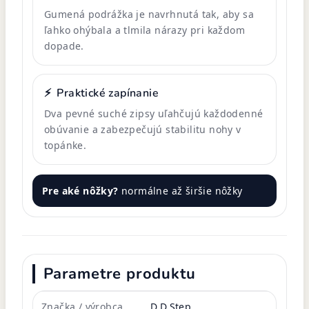
Gumená podrážka je navrhnutá tak, aby sa
ľahko ohýbala a tlmila nárazy pri každom
dopade.
⚡
Praktické zapínanie
Dva pevné suché zipsy uľahčujú každodenné
obúvanie a zabezpečujú stabilitu nohy v
topánke.
Pre aké nôžky?
normálne až širšie nôžky
Parametre produktu
Značka / výrobca
D.D.Step