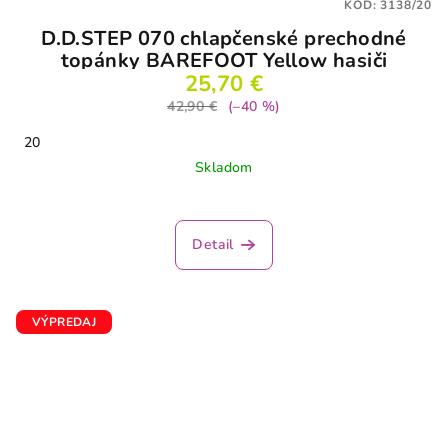
KÓD:
3138/20
D.D.STEP 070 chlapčenské prechodné
topánky BAREFOOT Yellow hasiči
25,70 €
42,90 €
(–40 %)
20
Skladom
Priemerné
hodnotenie
produktu
Detail
je
5,0
z
5
VÝPREDAJ
hviezdičiek.