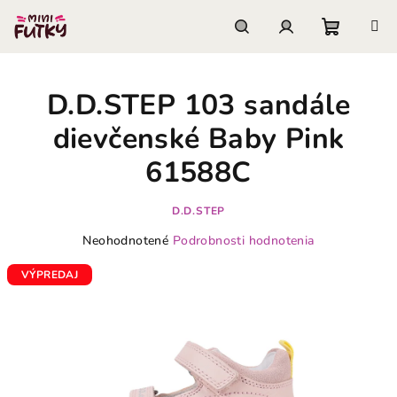
Prejsť
na
obsah
Nákupn
Hľadať
Prihlásenie
D.D.STEP 103 sandále
košík
dievčenské Baby Pink
61588C
D.D.STEP
Priemerné
Neohodnotené
Podrobnosti hodnotenia
hodnotenie
produktu
VÝPREDAJ
je
0,0
z
5
hviezdičiek.