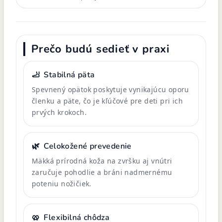
Prečo budú sedieť v praxi
🦶
Stabilná päta
Spevnený opätok poskytuje vynikajúcu oporu
členku a päte, čo je kľúčové pre deti pri ich
prvých krokoch.
🌿
Celokožené prevedenie
Mäkká prírodná koža na zvršku aj vnútri
zaručuje pohodlie a bráni nadmernému
poteniu nožičiek.
🥨
Flexibilná chôdza