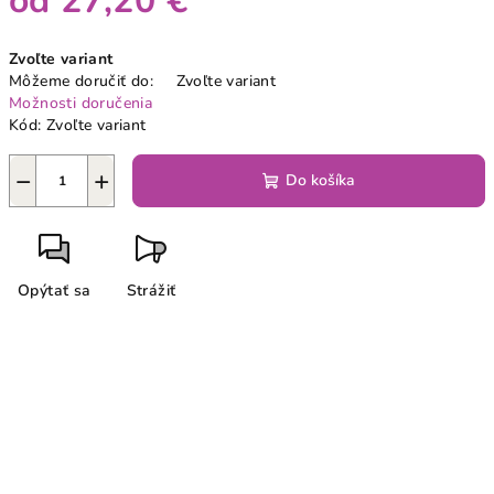
od
27,20 €
Jednotková
Zvoľte variant
cena:
Môžeme doručiť do:
Zvoľte variant
Možnosti doručenia
Kód:
Zvoľte variant
−
+
Do košíka
Opýtať sa
Strážiť