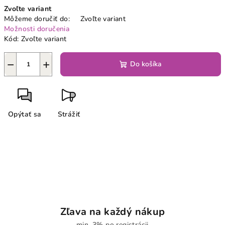
Jednotková
Zvoľte variant
cena:
Môžeme doručiť do:
Zvoľte variant
Možnosti doručenia
Kód:
Zvoľte variant
−
+
Do košíka
Opýtať sa
Strážiť
Zľava na každý nákup
min. 3% po registrácii