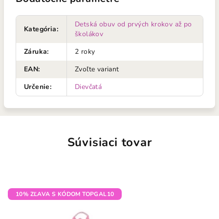
Detská obuv od prvých krokov až po
Kategória
:
školákov
Záruka
:
2 roky
EAN
:
Zvoľte variant
Určenie
:
Dievčatá
Súvisiaci tovar
10% ZĽAVA S KÓDOM TOPGAL10