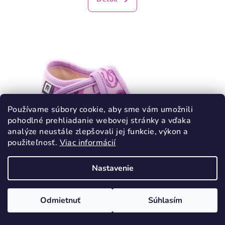
Používame súbory cookie, aby sme vám umožnili
pohodlné prehliadanie webovej stránky a vďaka
analýze neustále zlepšovali jej funkcie, výkon a
použiteľnosť.
Viac informácií
Nastavenie
KÓD:
2079/21
Odmietnuť
Súhlasím
RAK Papuče Škola ružová otvorená špička