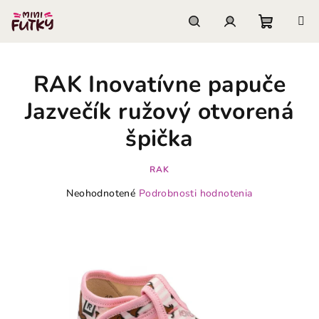
Prejsť
na
obsah
Nákupn
Hľadať
Prihlásenie
RAK Inovatívne papuče
košík
Jazvečík ružový otvorená
špička
RAK
Priemerné
Neohodnotené
Podrobnosti hodnotenia
hodnotenie
produktu
je
0,0
z
5
hviezdičiek.