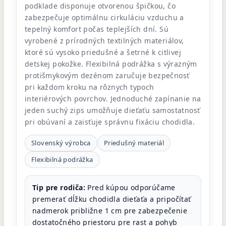
podklade disponuje otvorenou špičkou, čo
zabezpečuje optimálnu cirkuláciu vzduchu a
tepelný komfort počas teplejších dní. Sú
vyrobené z prírodných textilných materiálov,
ktoré sú vysoko priedušné a šetrné k citlivej
detskej pokožke. Flexibilná podrážka s výrazným
protišmykovým dezénom zaručuje bezpečnosť
pri každom kroku na rôznych typoch
interiérových povrchov. Jednoduché zapínanie na
jeden suchý zips umožňuje dieťaťu samostatnosť
pri obúvaní a zaisťuje správnu fixáciu chodidla.
Slovenský výrobca
Priedušný materiál
Flexibilná podrážka
Tip pre rodiča:
Pred kúpou odporúčame
premerať dĺžku chodidla dieťaťa a pripočítať
nadmerok približne 1 cm pre zabezpečenie
dostatočného priestoru pre rast a pohyb