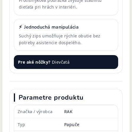
Protišmyková podrážka zvyšuje stabilitu
dieťaťa pri hrách v interiéri.
⚡
Jednoduchá manipulácia
Suchý zips umožňuje rýchle obutie bez
potreby asistencie dospelého.
Pre aké nôžky?
Dievčatá
Parametre produktu
Značka / výrobca
RAK
Typ
Papuče