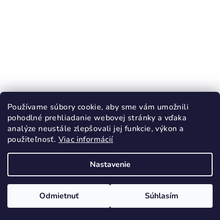
Používame súbory cookie, aby sme vám umožnili
KÓD:
4525
pohodlné prehliadanie webovej stránky a vďaka
analýze neustále zlepšovali jej funkcie, výkon a
TOPGAL Školský set DIDI 26001 SET 2IN1
použiteľnosť.
Viac informácií
110,80 €
Nastavenie
113,80 €
(–2 %)
Skladom
Odmietnuť
Súhlasím
Do košíka