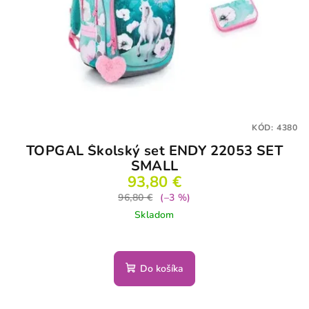
KÓD:
4380
TOPGAL Školský set ENDY 22053 SET
SMALL
93,80 €
96,80 €
(–3 %)
Skladom
Do košíka