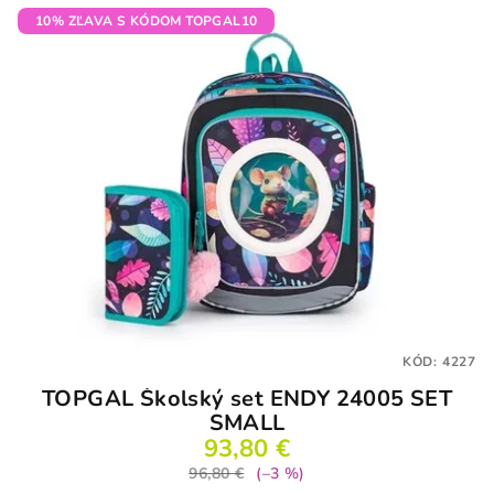
10% ZĽAVA S KÓDOM TOPGAL10
KÓD:
4227
TOPGAL Školský set ENDY 24005 SET
SMALL
93,80 €
96,80 €
(–3 %)