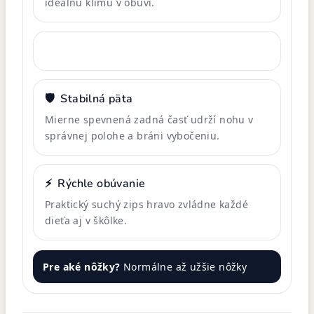
ideálnu klímu v obuvi.
🛡️
Stabilná päta
Mierne spevnená zadná časť udrží nohu v
správnej polohe a bráni vybočeniu.
⚡
Rýchle obúvanie
Praktický suchý zips hravo zvládne každé
dieťa aj v škôlke.
Pre aké nôžky?
Normálne až užšie nôžky