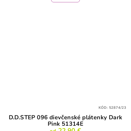
KÓD:
52874/23
D.D.STEP 096 dievčenské plátenky Dark
Pink 51314E
22,90 €