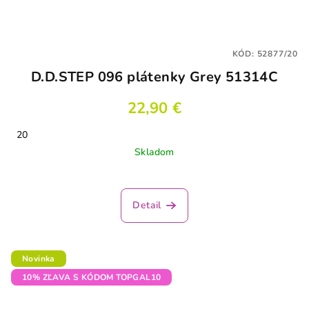
KÓD:
52877/20
D.D.STEP 096 plátenky Grey 51314C
22,90 €
20
Skladom
Detail
Novinka
10% ZĽAVA S KÓDOM TOPGAL10