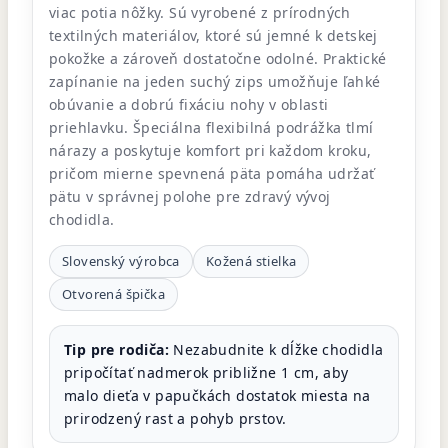
viac potia nôžky. Sú vyrobené z prírodných
textilných materiálov, ktoré sú jemné k detskej
pokožke a zároveň dostatočne odolné. Praktické
zapínanie na jeden suchý zips umožňuje ľahké
obúvanie a dobrú fixáciu nohy v oblasti
priehlavku. Špeciálna flexibilná podrážka tlmí
nárazy a poskytuje komfort pri každom kroku,
pričom mierne spevnená päta pomáha udržať
pätu v správnej polohe pre zdravý vývoj
chodidla.
Slovenský výrobca
Kožená stielka
Otvorená špička
Tip pre rodiča:
Nezabudnite k dĺžke chodidla
pripočítať nadmerok približne 1 cm, aby
malo dieťa v papučkách dostatok miesta na
prirodzený rast a pohyb prstov.