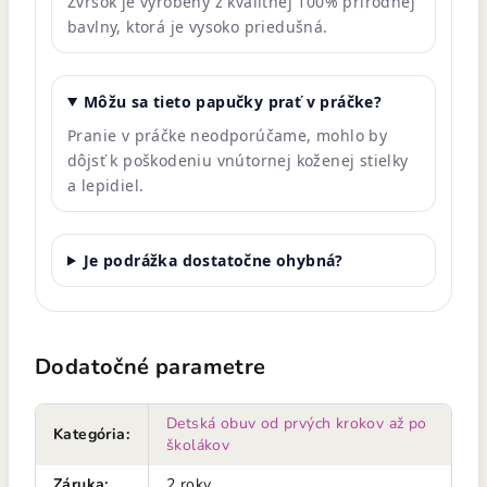
Zvršok je vyrobený z kvalitnej 100% prírodnej
bavlny, ktorá je vysoko priedušná.
Môžu sa tieto papučky prať v práčke?
Pranie v práčke neodporúčame, mohlo by
dôjsť k poškodeniu vnútornej koženej stielky
a lepidiel.
Je podrážka dostatočne ohybná?
Dodatočné parametre
Detská obuv od prvých krokov až po
Kategória
:
školákov
Záruka
:
2 roky