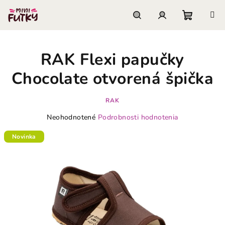
Prejsť
na
obsah
Nákupn
Hľadať
Prihlásenie
RAK Flexi papučky
košík
Chocolate otvorená špička
RAK
Priemerné
Neohodnotené
Podrobnosti hodnotenia
hodnotenie
produktu
Novinka
je
0,0
z
5
hviezdičiek.