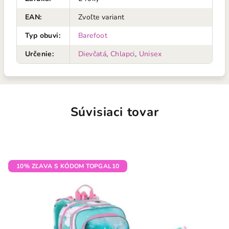
EAN
:
Zvoľte variant
Typ obuvi
:
Barefoot
Určenie
:
Dievčatá
,
Chlapci
,
Unisex
Súvisiaci tovar
10% ZĽAVA S KÓDOM TOPGAL10