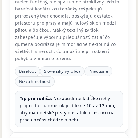
nielen funkčný, ale aj vizuálne atraktívny. Vďaka
barefoot konštrukcii topánky rešpektujú
prirodzený tvar chodidla, poskytujú dostatok
priestoru pre prsty a majú nulový sklon medzi
pätou a špičkou. Mäkký textilný zvršok
zabezpečuje výbornú priedušnosť, zatiaľ čo
gumená podrážka je mimoriadne flexibilná vo
všetkých smeroch, čo umožňuje prirodzený
pohyb a vnímanie terénu.
Barefoot
Slovenský výrobca
Priedušné
Nízka hmotnosť
Tip pre rodiča:
Nezabudnite k dĺžke nohy
pripočítať nadmerok približne 10 až 12 mm,
aby mali detské prsty dostatok priestoru na
prácu počas chôdze a behu.