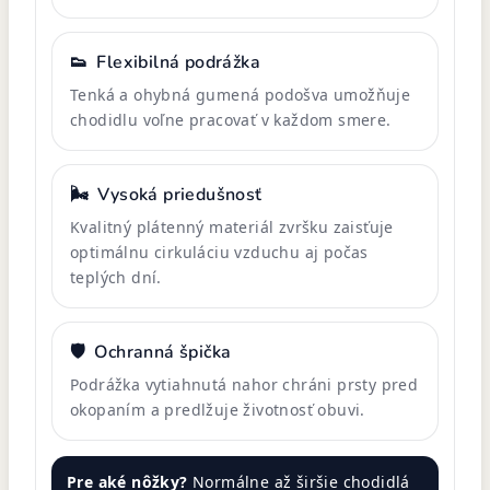
👟
Flexibilná podrážka
Tenká a ohybná gumená podošva umožňuje
chodidlu voľne pracovať v každom smere.
🌬️
Vysoká priedušnosť
Kvalitný plátenný materiál zvršku zaisťuje
optimálnu cirkuláciu vzduchu aj počas
teplých dní.
🛡️
Ochranná špička
Podrážka vytiahnutá nahor chráni prsty pred
okopaním a predlžuje životnosť obuvi.
Pre aké nôžky?
Normálne až širšie chodidlá