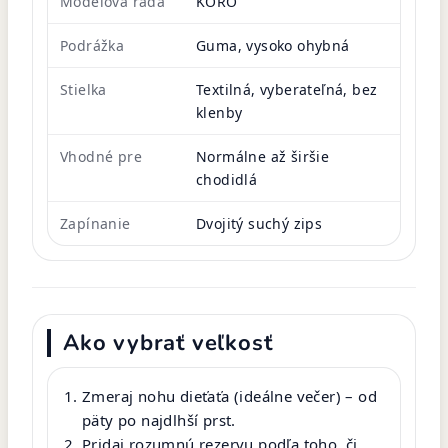
Modelová rada
KORO
Podrážka
Guma, vysoko ohybná
Stielka
Textilná, vyberateľná, bez
klenby
Vhodné pre
Normálne až širšie
chodidlá
Zapínanie
Dvojitý suchý zips
Ako vybrať veľkosť
Zmeraj nohu dieťaťa (ideálne večer) – od
päty po najdlhší prst.
Pridaj rozumnú rezervu podľa toho, či