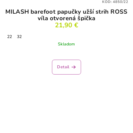
KÓD:
4850/22
MILASH barefoot papučky užší strih ROSS
víla otvorená špička
21,90 €
22
32
Skladom
Detail