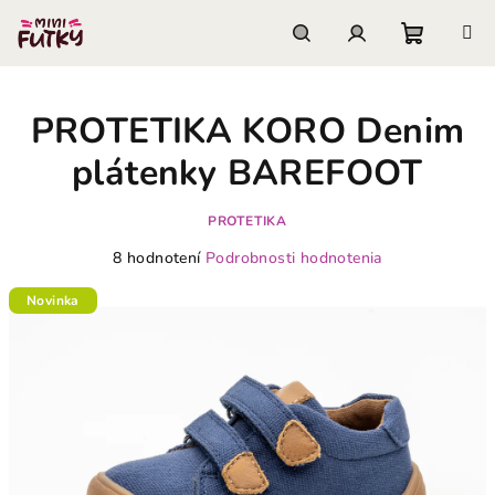
Prejsť
na
obsah
Nákupn
Hľadať
Prihlásenie
PROTETIKA KORO Denim
košík
plátenky BAREFOOT
PROTETIKA
Priemerné
8 hodnotení
Podrobnosti hodnotenia
hodnotenie
produktu
Novinka
je
3,0
z
5
hviezdičiek.