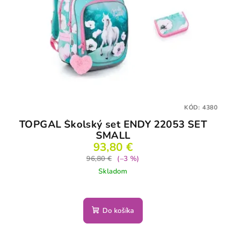
KÓD:
4380
TOPGAL Školský set ENDY 22053 SET
SMALL
93,80 €
96,80 €
(–3 %)
Skladom
Do košíka