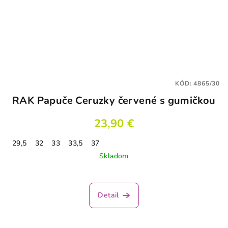
KÓD:
4865/30
RAK Papuče Ceruzky červené s gumičkou
23,90 €
29,5
32
33
33,5
37
Skladom
Detail