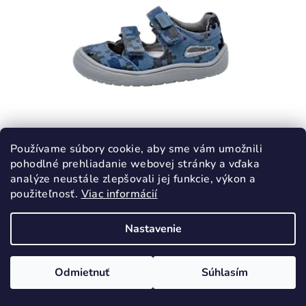
KÓD:
3445/19
Používame súbory cookie, aby sme vám umožnili
pohodlné prehliadanie webovej stránky a vďaka
PROTETIKA TAFI BLUE plátenné sandále
analýze neustále zlepšovali jej funkcie, výkon a
BAREFOOT
použiteľnosť.
Viac informácií
23,30 €
38,90 €
(–40 %)
Nastavenie
19
20
22
Skladom
Odmietnuť
Súhlasím