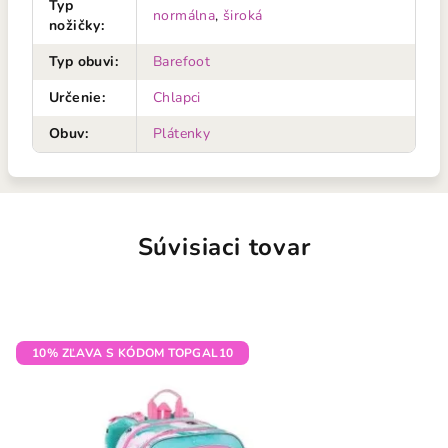
Typ
normálna
,
široká
nožičky
:
Typ obuvi
:
Barefoot
Určenie
:
Chlapci
Obuv
:
Plátenky
Súvisiaci tovar
10% ZĽAVA S KÓDOM TOPGAL10