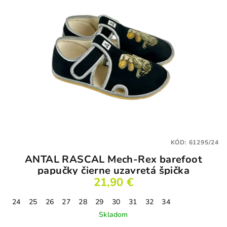
KÓD:
61295/24
ANTAL RASCAL Mech-Rex barefoot
papučky čierne uzavretá špička
21,90 €
24
25
26
27
28
29
30
31
32
34
Skladom