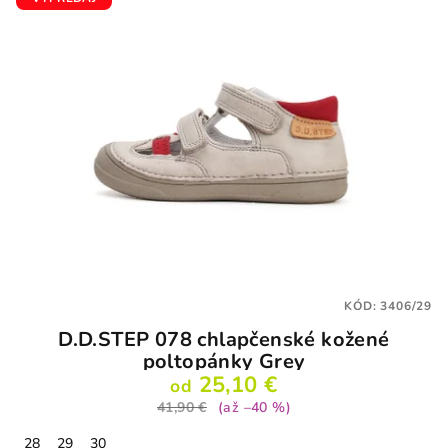
KÓD:
3406/29
D.D.STEP 078 chlapčenské kožené
poltopánky Grey
25,10 €
od
41,90 €
(až –40 %)
28
29
30