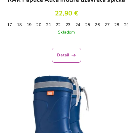
22,90 €
17
18
19
20
21
22
23
24
25
26
27
28
29
Skladom
Priemerné
hodnotenie
produktu
Detail
je
5,0
z
5
hviezdičiek.