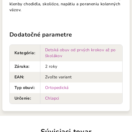
klenby chodidla, skolióze, napätiu a poraneniu kolenných
väzov.
Dodatočné parametre
Detská obuv od prvých krokov až po
Kategória
:
školákov
Záruka
:
2 roky
EAN
:
Zvoľte variant
Typ obuvi
:
Ortopedická
Určenie
:
Chlapci
Súvisiaci tovar