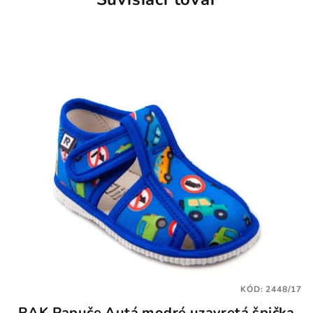
KÓD:
2448/17
RAK Papuče Autá modré uzavretá špička