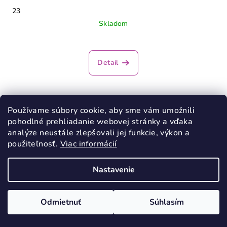
23
Skladom
Priemerné
hodnotenie
produktu
Detail
je
4,0
z
5
Používame súbory cookie, aby sme vám umožnili
hviezdičiek.
pohodlné prehliadanie webovej stránky a vďaka
analýze neustále zlepšovali jej funkcie, výkon a
použiteľnosť.
Viac informácií
Nastavenie
Odmietnuť
Súhlasím