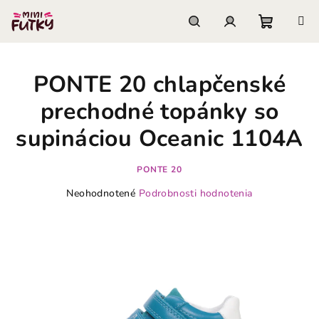
Prejsť
na
obsah
Nákupn
Hľadať
Prihlásenie
PONTE 20 chlapčenské
košík
prechodné topánky so
supináciou Oceanic 1104A
PONTE 20
Priemerné
Neohodnotené
Podrobnosti hodnotenia
hodnotenie
produktu
je
0,0
z
5
hviezdičiek.