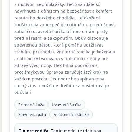
s motívom sedmokrásky. Tieto sandále sú
navrhnuté s dôrazom na bezpečnosť a komfort
rastúceho detského chodidla. Celokožená
konštrukcia zabezpečuje optimálnu priedušnosť,
zatiaľ čo uzavretá špička účinne chráni prsty
pred nárazmi a zakopnutím. Obuv disponuje
spevnenou pätou, ktorá pomáha udržiavať
stabilitu pri chôdzi. Vnútorná stielka je kožená a
anatomicky tvarovaná s podporou klenby pre
zdravý vývoj nohy. Flexibilná podrážka s
protišmykovou úpravou zaručuje istý krok na
každom povrchu. Jednoduché zapínanie na
suchý zips umožňuje dieťaťu samostatnosť pri
obúvaní.
Prírodná koža
Uzavretá špička
Spevnená päta
Anatomická stielka
Tip pre rodiča:
Tento model je ideálnou