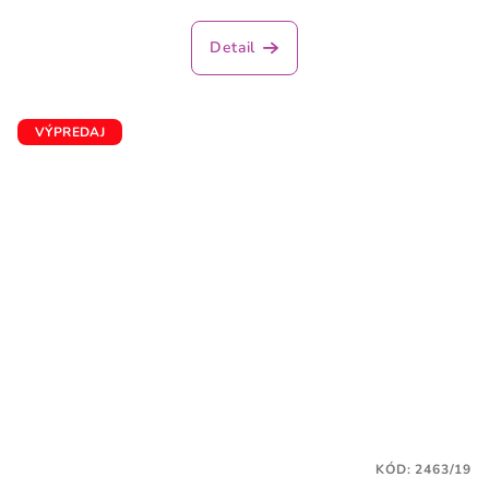
hodnotenie
produktu
Detail
je
5,0
z
5
VÝPREDAJ
hviezdičiek.
KÓD:
2463/19