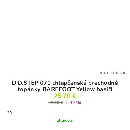
KÓD:
3138/20
D.D.STEP 070 chlapčenské prechodné
topánky BAREFOOT Yellow hasiči
25,70 €
42,90 €
(–40 %)
20
Skladom
Priemerné