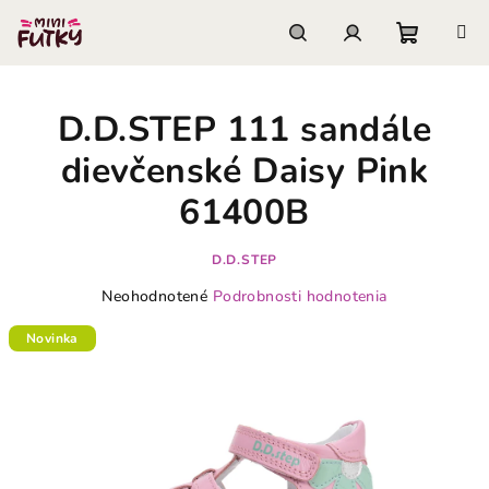
Prejsť
na
obsah
Nákupn
Hľadať
Prihlásenie
D.D.STEP 111 sandále
košík
dievčenské Daisy Pink
61400B
D.D.STEP
Priemerné
Neohodnotené
Podrobnosti hodnotenia
hodnotenie
produktu
Novinka
je
0,0
z
5
hviezdičiek.