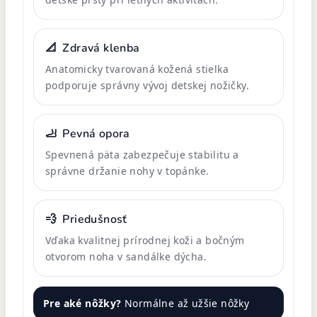
📐
Zdravá klenba
Anatomicky tvarovaná kožená stielka
podporuje správny vývoj detskej nožičky.
🦶
Pevná opora
Spevnená päta zabezpečuje stabilitu a
správne držanie nohy v topánke.
💨
Priedušnosť
Vďaka kvalitnej prírodnej koži a bočným
otvorom noha v sandálke dýcha.
Pre aké nôžky?
Normálne až užšie nôžky