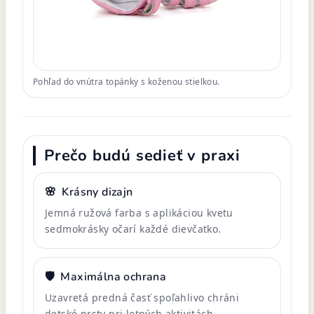
Pohľad do vnútra topánky s koženou stielkou.
Prečo budú sedieť v praxi
🌸
Krásny dizajn
Jemná ružová farba s aplikáciou kvetu
sedmokrásky očarí každé dievčatko.
🛡️
Maximálna ochrana
Uzavretá predná časť spoľahlivo chráni
detské prsty pri letných aktivitách.