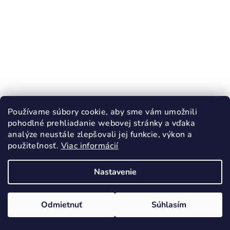
Používame súbory cookie, aby sme vám umožnili
pohodlné prehliadanie webovej stránky a vďaka
analýze neustále zlepšovali jej funkcie, výkon a
použiteľnosť.
Viac informácií
Nastavenie
KÓD:
916/27
RAK celoročné topánky MISKA
Odmietnuť
Súhlasím
51,90 €