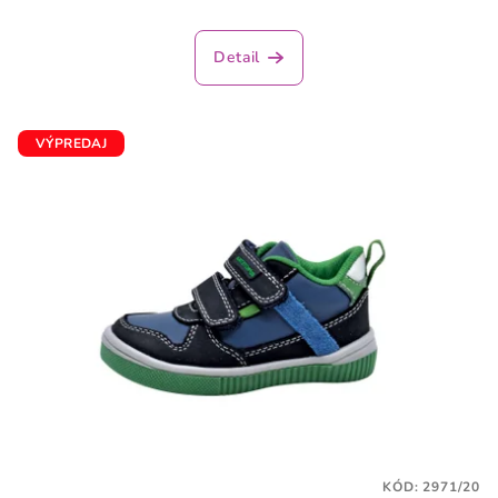
Priemerné
hodnotenie
produktu
Detail
je
2,5
z
5
VÝPREDAJ
hviezdičiek.
KÓD:
2971/20