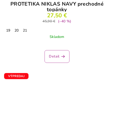
PROTETIKA NIKLAS NAVY prechodné
topánky
27,50 €
45,90 €
(–40 %)
19
20
21
Skladom
Priemerné
hodnotenie
produktu
Detail
je
5,0
z
5
VÝPREDAJ
hviezdičiek.