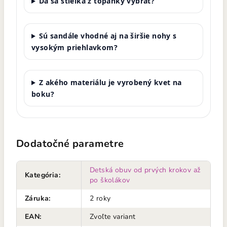
Dá sa stielka z topánky vybrať?
Sú sandále vhodné aj na širšie nohy s
vysokým priehlavkom?
Z akého materiálu je vyrobený kvet na
boku?
Dodatočné parametre
Detská obuv od prvých krokov až
Kategória
:
po školákov
Záruka
:
2 roky
EAN
:
Zvoľte variant