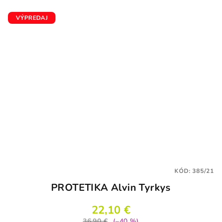
VÝPREDAJ
KÓD:
385/21
PROTETIKA Alvin Tyrkys
22,10 €
36,90 €
(–40 %)