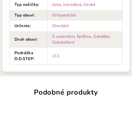
Typ nožičky
:
úzka
,
normálna
,
široká
Typ obuvi
:
Ortopedická
Určenie
:
Dievčatá
S uzavretou špičkou
,
Sandále
,
Druh obuvi
:
Celokožené
Podrážka
111
D.D.STEP
:
Podobné produkty