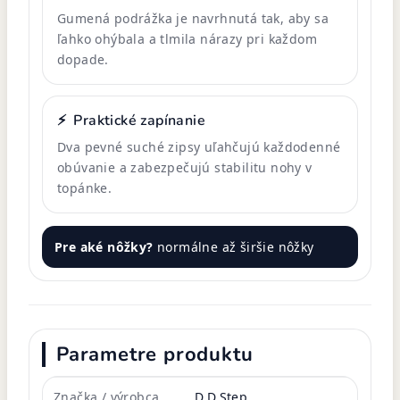
Gumená podrážka je navrhnutá tak, aby sa
ľahko ohýbala a tlmila nárazy pri každom
dopade.
⚡
Praktické zapínanie
Dva pevné suché zipsy uľahčujú každodenné
obúvanie a zabezpečujú stabilitu nohy v
topánke.
Pre aké nôžky?
normálne až širšie nôžky
Parametre produktu
Značka / výrobca
D.D.Step