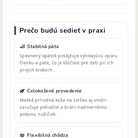
Prečo budú sedieť v praxi
🦶
Stabilná päta
Spevnený opätok poskytuje vynikajúcu oporu
členku a päte, čo je kľúčové pre deti pri ich
prvých krokoch.
🌿
Celokožené prevedenie
Mäkká prírodná koža na zvršku aj vnútri
zaručuje pohodlie a bráni nadmernému
poteniu nožičiek.
🥨
Flexibilná chôdza