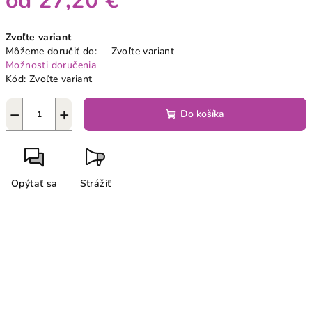
od
27,20 €
Jednotková
Zvoľte variant
cena:
Môžeme doručiť do:
Zvoľte variant
Možnosti doručenia
Kód:
Zvoľte variant
−
+
Do košíka
Opýtať sa
Strážiť