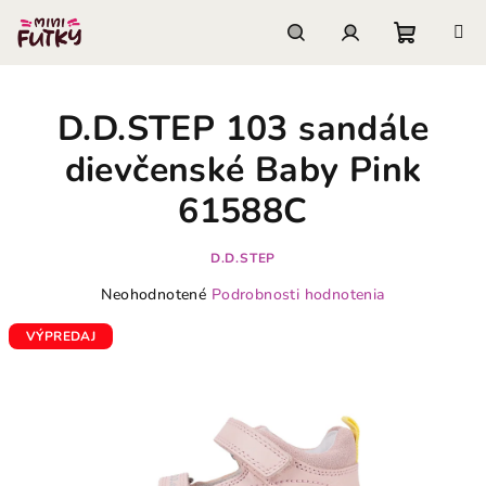
Prejsť
na
obsah
Nákupn
Hľadať
Prihlásenie
D.D.STEP 103 sandále
košík
dievčenské Baby Pink
61588C
D.D.STEP
Priemerné
Neohodnotené
Podrobnosti hodnotenia
hodnotenie
produktu
VÝPREDAJ
je
0,0
z
5
hviezdičiek.