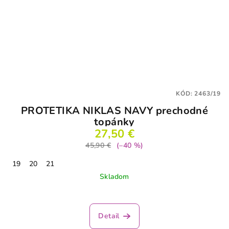
KÓD:
2463/19
PROTETIKA NIKLAS NAVY prechodné
topánky
27,50 €
45,90 €
(–40 %)
19
20
21
Skladom
Priemerné
hodnotenie
produktu
Detail
je