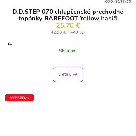
KÓD:
3138/20
D.D.STEP 070 chlapčenské prechodné
topánky BAREFOOT Yellow hasiči
25,70 €
42,90 €
(–40 %)
20
Skladom
Priemerné
hodnotenie
produktu
Detail
je
5,0
z
5
VÝPREDAJ
hviezdičiek.