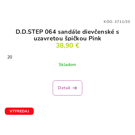
KÓD:
3711/20
D.D.STEP 064 sandále dievčenské s
uzavretou špičkou Pink
38,90 €
20
Skladom
Priemerné
hodnotenie
produktu
Detail
je
2,5
z
5
VÝPREDAJ
hviezdičiek.