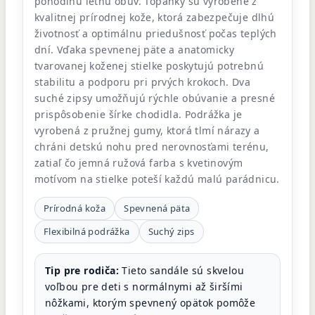
pohodlnú letnú obuv. Topánky sú vyrobené z
kvalitnej prírodnej kože, ktorá zabezpečuje dlhú
životnosť a optimálnu priedušnosť počas teplých
dní. Vďaka spevnenej päte a anatomicky
tvarovanej koženej stielke poskytujú potrebnú
stabilitu a podporu pri prvých krokoch. Dva
suché zipsy umožňujú rýchle obúvanie a presné
prispôsobenie šírke chodidla. Podrážka je
vyrobená z pružnej gumy, ktorá tlmí nárazy a
chráni detskú nohu pred nerovnosťami terénu,
zatiaľ čo jemná ružová farba s kvetinovým
motívom na stielke poteší každú malú parádnicu.
Prírodná koža
Spevnená päta
Flexibilná podrážka
Suchý zips
Tip pre rodiča:
Tieto sandále sú skvelou
voľbou pre deti s normálnymi až širšími
nôžkami, ktorým spevnený opätok pomôže