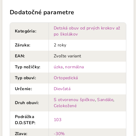
Dodatočné parametre
Detská obuv od prvých krokov až
Kategória
:
po školákov
Záruka
:
2 roky
EAN
:
Zvoľte variant
Typ nožičky
:
úzka
,
normálna
Typ obuvi
:
Ortopedická
Určenie
:
Dievčatá
S otvorenou špičkou
,
Sandále
,
Druh obuvi
:
Celokožené
Podrážka
103
D.D.STEP
:
Zľava
:
-30%