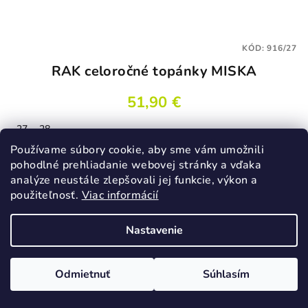
KÓD:
916/27
RAK celoročné topánky MISKA
51,90 €
27
28
Skladom
Používame súbory cookie, aby sme vám umožnili
pohodlné prehliadanie webovej stránky a vďaka
analýze neustále zlepšovali jej funkcie, výkon a
použiteľnosť.
Viac informácií
Detail
Nastavenie
Odmietnuť
Súhlasím