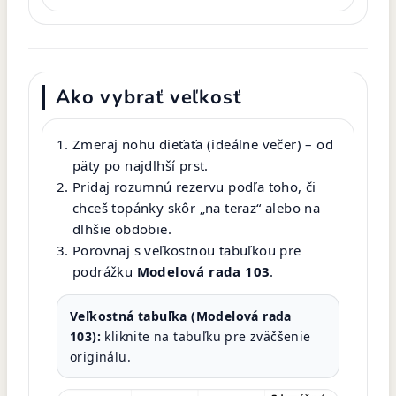
Ako vybrať veľkosť
Zmeraj nohu dieťaťa (ideálne večer) – od
päty po najdlhší prst.
Pridaj rozumnú rezervu podľa toho, či
chceš topánky skôr „na teraz“ alebo na
dlhšie obdobie.
Porovnaj s veľkostnou tabuľkou pre
podrážku
Modelová rada 103
.
Veľkostná tabuľka (Modelová rada
103):
kliknite na tabuľku pre zväčšenie
originálu.