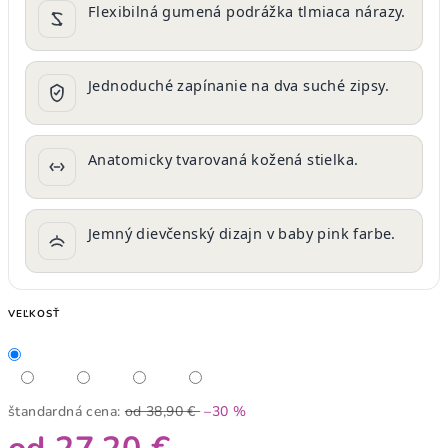
Flexibilná gumená podrážka tlmiaca nárazy.
Jednoduché zapínanie na dva suché zipsy.
Anatomicky tvarovaná kožená stielka.
Jemný dievčenský dizajn v baby pink farbe.
VEĽKOSŤ
štandardná cena:
od 38,90 €
–30 %