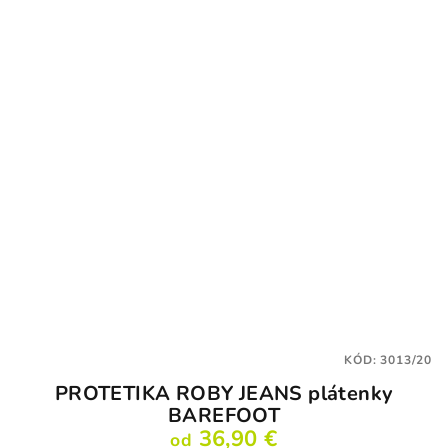
5,0
z
5
hviezdičiek.
KÓD:
3013/20
PROTETIKA ROBY JEANS plátenky
BAREFOOT
36,90 €
od