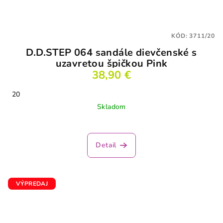
KÓD:
3711/20
D.D.STEP 064 sandále dievčenské s
uzavretou špičkou Pink
38,90 €
20
Skladom
Priemerné
hodnotenie
produktu
Detail
je
2,5
z
5
VÝPREDAJ
hviezdičiek.