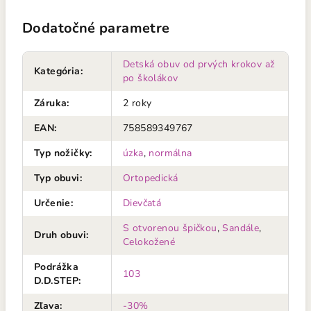
Dodatočné parametre
Detská obuv od prvých krokov až
Kategória
:
po školákov
Záruka
:
2 roky
EAN
:
758589349767
Typ nožičky
:
úzka
,
normálna
Typ obuvi
:
Ortopedická
Určenie
:
Dievčatá
S otvorenou špičkou
,
Sandále
,
Druh obuvi
:
Celokožené
Podrážka
103
D.D.STEP
:
Zľava
:
-30%