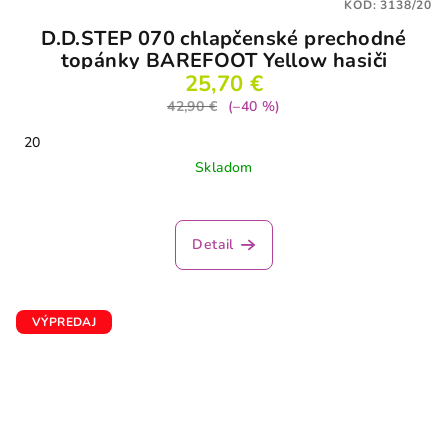
KÓD:
3138/20
D.D.STEP 070 chlapčenské prechodné
topánky BAREFOOT Yellow hasiči
25,70 €
42,90 €
(–40 %)
20
Skladom
Priemerné
hodnotenie
produktu
Detail
je
5,0
z
5
VÝPREDAJ
hviezdičiek.