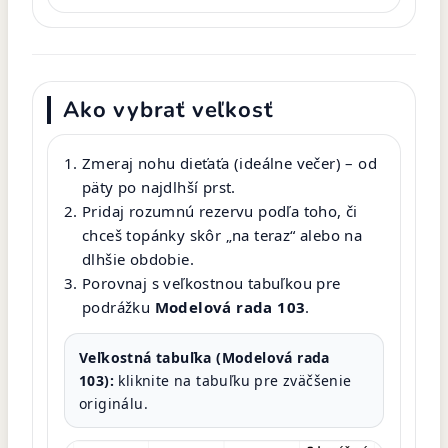
Ako vybrať veľkosť
Zmeraj nohu dieťaťa (ideálne večer) – od
päty po najdlhší prst.
Pridaj rozumnú rezervu podľa toho, či
chceš topánky skôr „na teraz“ alebo na
dlhšie obdobie.
Porovnaj s veľkostnou tabuľkou pre
podrážku
Modelová rada 103
.
Veľkostná tabuľka (Modelová rada
103):
kliknite na tabuľku pre zväčšenie
originálu.