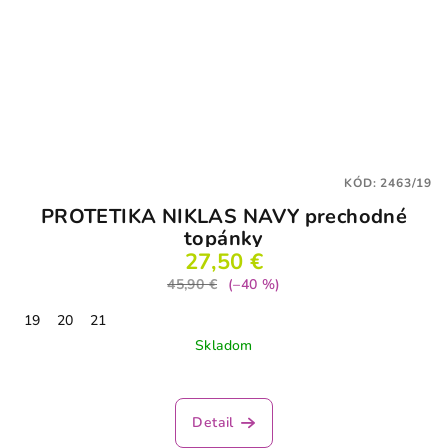
KÓD:
2463/19
PROTETIKA NIKLAS NAVY prechodné
topánky
27,50 €
45,90 €
(–40 %)
19
20
21
Skladom
Priemerné
hodnotenie
produktu
Detail
je