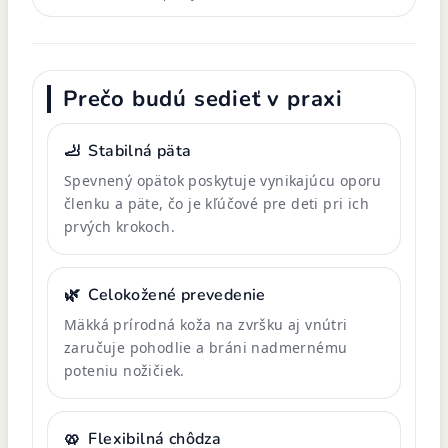
Prečo budú sedieť v praxi
🦶
Stabilná päta
Spevnený opätok poskytuje vynikajúcu oporu
členku a päte, čo je kľúčové pre deti pri ich
prvých krokoch.
🌿
Celokožené prevedenie
Mäkká prírodná koža na zvršku aj vnútri
zaručuje pohodlie a bráni nadmernému
poteniu nožičiek.
🥨
Flexibilná chôdza