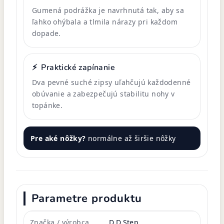
Gumená podrážka je navrhnutá tak, aby sa
ľahko ohýbala a tlmila nárazy pri každom
dopade.
⚡
Praktické zapínanie
Dva pevné suché zipsy uľahčujú každodenné
obúvanie a zabezpečujú stabilitu nohy v
topánke.
Pre aké nôžky?
normálne až širšie nôžky
Parametre produktu
Značka / výrobca
D.D.Step