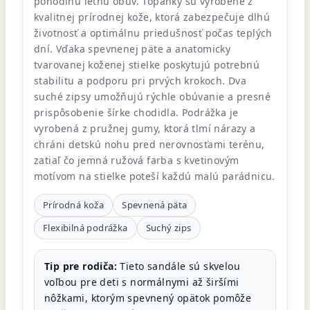
pohodlnú letnú obuv. Topánky sú vyrobené z
kvalitnej prírodnej kože, ktorá zabezpečuje dlhú
životnosť a optimálnu priedušnosť počas teplých
dní. Vďaka spevnenej päte a anatomicky
tvarovanej koženej stielke poskytujú potrebnú
stabilitu a podporu pri prvých krokoch. Dva
suché zipsy umožňujú rýchle obúvanie a presné
prispôsobenie šírke chodidla. Podrážka je
vyrobená z pružnej gumy, ktorá tlmí nárazy a
chráni detskú nohu pred nerovnosťami terénu,
zatiaľ čo jemná ružová farba s kvetinovým
motívom na stielke poteší každú malú parádnicu.
Prírodná koža
Spevnená päta
Flexibilná podrážka
Suchý zips
Tip pre rodiča:
Tieto sandále sú skvelou
voľbou pre deti s normálnymi až širšími
nôžkami, ktorým spevnený opätok pomôže