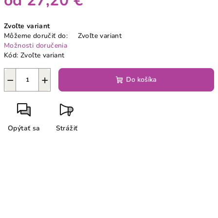
od
27,20 €
Jednotková
Zvoľte variant
cena:
Môžeme doručiť do:
Zvoľte variant
Možnosti doručenia
Kód:
Zvoľte variant
−
+
Do košíka
Opýtať sa
Strážiť