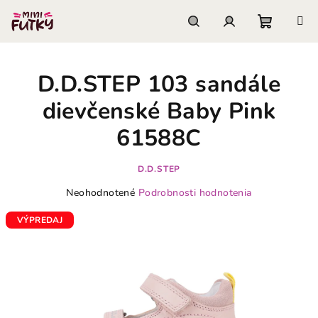
Prejsť
na
obsah
Nákupn
Hľadať
Prihlásenie
D.D.STEP 103 sandále
košík
dievčenské Baby Pink
61588C
D.D.STEP
Priemerné
Neohodnotené
Podrobnosti hodnotenia
hodnotenie
produktu
VÝPREDAJ
je
0,0
z
5
hviezdičiek.