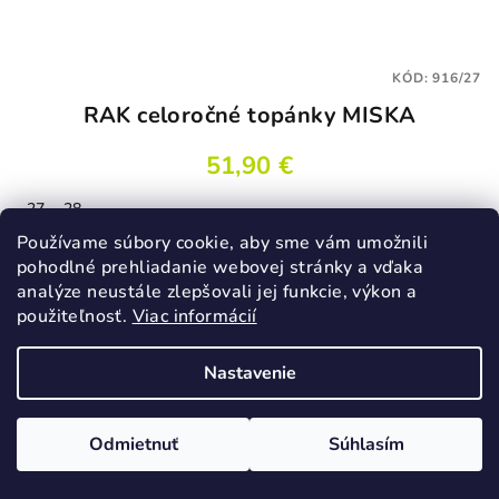
KÓD:
916/27
RAK celoročné topánky MISKA
51,90 €
27
28
Skladom
Používame súbory cookie, aby sme vám umožnili
pohodlné prehliadanie webovej stránky a vďaka
analýze neustále zlepšovali jej funkcie, výkon a
použiteľnosť.
Viac informácií
Detail
Nastavenie
Odmietnuť
Súhlasím