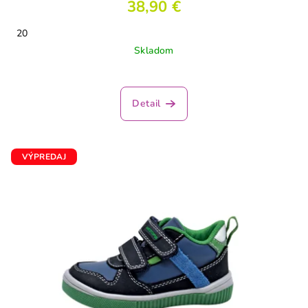
38,90 €
20
Skladom
Priemerné
hodnotenie
produktu
Detail
je
2,5
z
5
VÝPREDAJ
hviezdičiek.