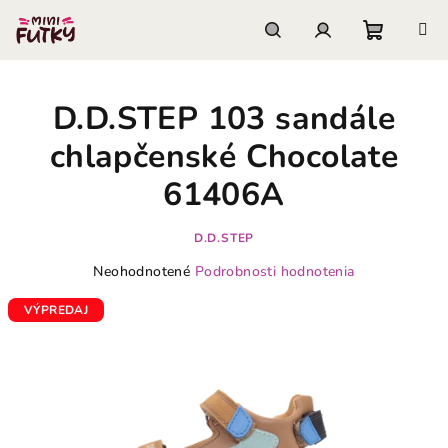
Prejsť
na
obsah
Nákupn
Hľadať
Prihlásenie
D.D.STEP 103 sandále
košík
chlapčenské Chocolate
61406A
D.D.STEP
Priemerné
Neohodnotené
Podrobnosti hodnotenia
hodnotenie
produktu
VÝPREDAJ
je
0,0
z
5
hviezdičiek.