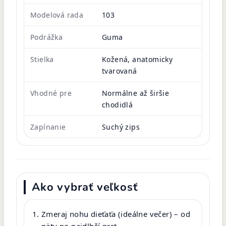
Modelová rada
103
Podrážka
Guma
Stielka
Kožená, anatomicky
tvarovaná
Vhodné pre
Normálne až širšie
chodidlá
Zapínanie
Suchý zips
Ako vybrať veľkosť
Zmeraj nohu dieťaťa (ideálne večer) – od
päty po najdlhší prst.