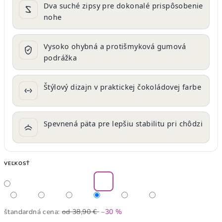
Dva suché zipsy pre dokonalé prispôsobenie
nohe
Vysoko ohybná a protišmyková gumová
podrážka
Štýlový dizajn v praktickej čokoládovej farbe
Spevnená päta pre lepšiu stabilitu pri chôdzi
VEĽKOSŤ
štandardná cena:
od 38,90 €
–30 %