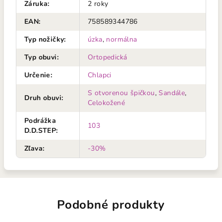
Záruka
:
2 roky
EAN
:
758589344786
Typ nožičky
:
úzka
,
normálna
Typ obuvi
:
Ortopedická
Určenie
:
Chlapci
S otvorenou špičkou
,
Sandále
,
Druh obuvi
:
Celokožené
Podrážka
103
D.D.STEP
:
Zľava
:
-30%
Podobné produkty