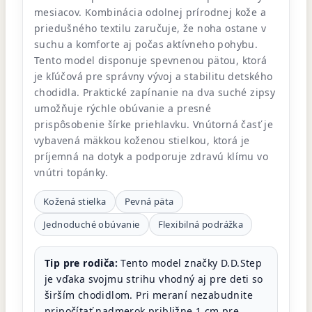
mesiacov. Kombinácia odolnej prírodnej kože a
priedušného textilu zaručuje, že noha ostane v
suchu a komforte aj počas aktívneho pohybu.
Tento model disponuje spevnenou pätou, ktorá
je kľúčová pre správny vývoj a stabilitu detského
chodidla. Praktické zapínanie na dva suché zipsy
umožňuje rýchle obúvanie a presné
prispôsobenie šírke priehlavku. Vnútorná časť je
vybavená mäkkou koženou stielkou, ktorá je
príjemná na dotyk a podporuje zdravú klímu vo
vnútri topánky.
Kožená stielka
Pevná päta
Jednoduché obúvanie
Flexibilná podrážka
Tip pre rodiča:
Tento model značky D.D.Step
je vďaka svojmu strihu vhodný aj pre deti so
širším chodidlom. Pri meraní nezabudnite
pripočítať nadmerok približne 1 cm pre