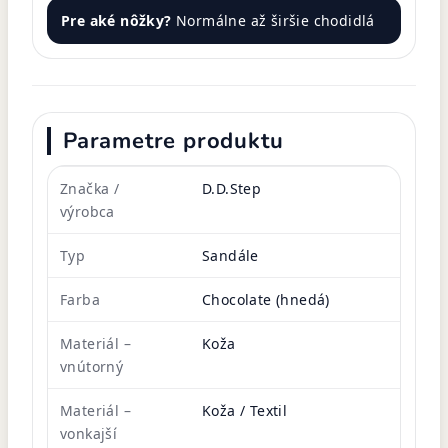
Pre aké nôžky?
Normálne až širšie chodidlá
Parametre produktu
Značka /
D.D.Step
výrobca
Typ
Sandále
Farba
Chocolate (hnedá)
Materiál –
Koža
vnútorný
Materiál –
Koža / Textil
vonkajší