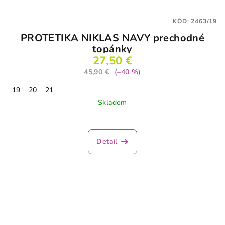
KÓD:
2463/19
PROTETIKA NIKLAS NAVY prechodné
topánky
27,50 €
45,90 €
(–40 %)
19
20
21
Skladom
Priemerné
hodnotenie
produktu
Detail
je
5,0
z
5
hviezdičiek.