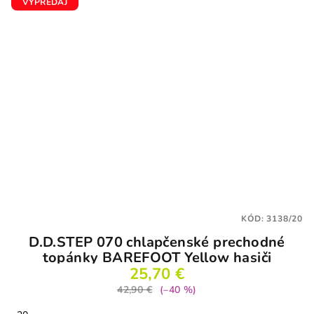
VÝPREDAJ
KÓD:
3138/20
D.D.STEP 070 chlapčenské prechodné
topánky BAREFOOT Yellow hasiči
25,70 €
42,90 €
(–40 %)