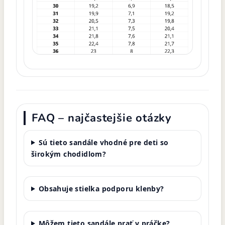
FAQ – najčastejšie otázky
Sú tieto sandále vhodné pre deti so
širokým chodidlom?
Obsahuje stielka podporu klenby?
Môžem tieto sandále prať v práčke?