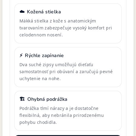
☁️
Kožená stielka
Mäkká stielka z kože s anatomickým
tvarovaním zabezpečuje vysoký komfort pri
celodennom nosení.
⚡
Rýchle zapínanie
Dva suché zipsy umožňujú dieťaťu
samostatnosť pri obúvaní a zaručujú pevné
uchytenie na nohe.
🏗️
Ohybná podrážka
Podrážka tlmí nárazy a je dostatočne
flexibilná, aby nebránila prirodzenému
pohybu chodidla.