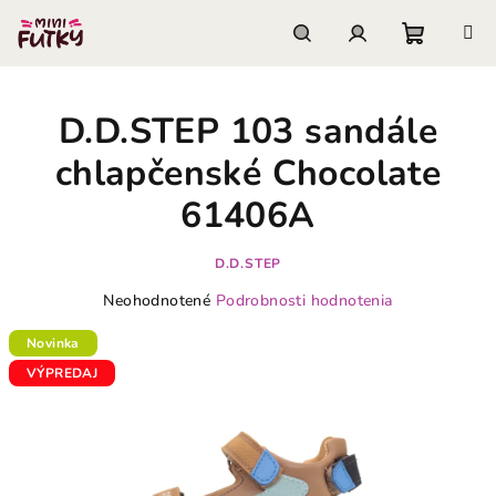
Prejsť
na
obsah
Nákupn
Hľadať
Prihlásenie
D.D.STEP 103 sandále
košík
chlapčenské Chocolate
61406A
D.D.STEP
Priemerné
Neohodnotené
Podrobnosti hodnotenia
hodnotenie
produktu
Novinka
je
VÝPREDAJ
0,0
z
5
hviezdičiek.