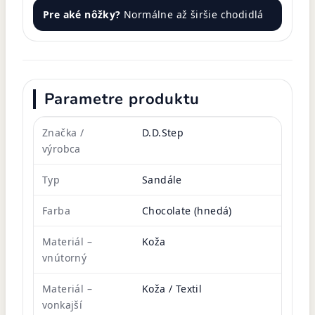
Pre aké nôžky?
Normálne až širšie chodidlá
Parametre produktu
Značka /
D.D.Step
výrobca
Typ
Sandále
Farba
Chocolate (hnedá)
Materiál –
Koža
vnútorný
Materiál –
Koža / Textil
vonkajší