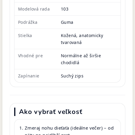
Modelová rada
103
Podrážka
Guma
Stielka
Kožená, anatomicky
tvarovaná
Vhodné pre
Normálne až širšie
chodidlá
Zapínanie
Suchý zips
Ako vybrať veľkosť
Zmeraj nohu dieťaťa (ideálne večer) – od
päty po najdlhší prst.