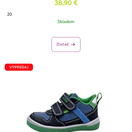
38,90 €
20
Skladom
Priemerné
hodnotenie
produktu
Detail
je
2,5
z
5
VÝPREDAJ
hviezdičiek.