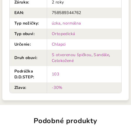
Záruka
:
2 roky
EAN
:
758589344762
Typ nožičky
:
úzka
,
normálna
Typ obuvi
:
Ortopedická
Určenie
:
Chlapci
S otvorenou špičkou
,
Sandále
,
Druh obuvi
:
Celokožené
Podrážka
103
D.D.STEP
:
Zľava
:
-30%
Podobné produkty