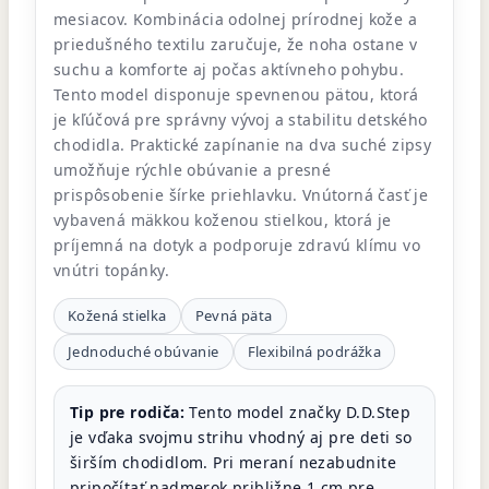
mesiacov. Kombinácia odolnej prírodnej kože a
priedušného textilu zaručuje, že noha ostane v
suchu a komforte aj počas aktívneho pohybu.
Tento model disponuje spevnenou pätou, ktorá
je kľúčová pre správny vývoj a stabilitu detského
chodidla. Praktické zapínanie na dva suché zipsy
umožňuje rýchle obúvanie a presné
prispôsobenie šírke priehlavku. Vnútorná časť je
vybavená mäkkou koženou stielkou, ktorá je
príjemná na dotyk a podporuje zdravú klímu vo
vnútri topánky.
Kožená stielka
Pevná päta
Jednoduché obúvanie
Flexibilná podrážka
Tip pre rodiča:
Tento model značky D.D.Step
je vďaka svojmu strihu vhodný aj pre deti so
širším chodidlom. Pri meraní nezabudnite
pripočítať nadmerok približne 1 cm pre