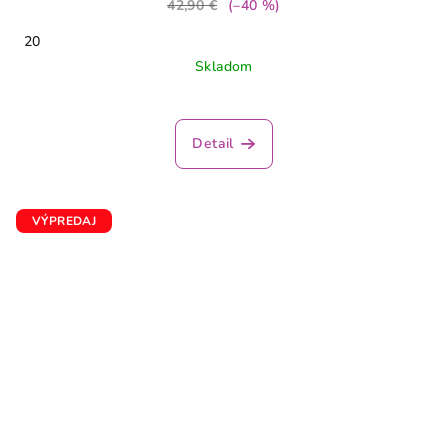
42,90 €
(–40 %)
20
Skladom
Priemerné
hodnotenie
produktu
Detail
je
5,0
z
5
VÝPREDAJ
hviezdičiek.