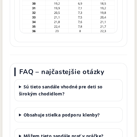
FAQ – najčastejšie otázky
Sú tieto sandále vhodné pre deti so
širokým chodidlom?
Obsahuje stielka podporu klenby?
Môžem tieto sandále prať v práčke?