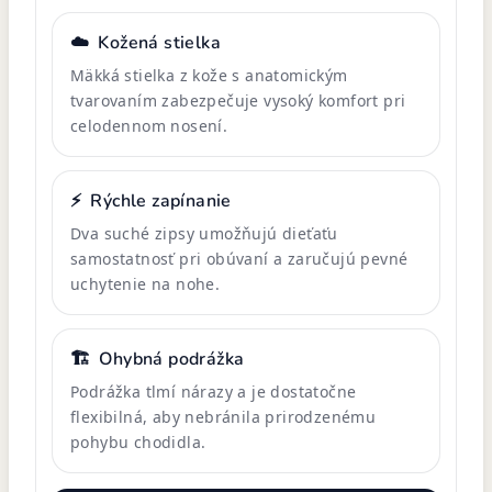
☁️
Kožená stielka
Mäkká stielka z kože s anatomickým
tvarovaním zabezpečuje vysoký komfort pri
celodennom nosení.
⚡
Rýchle zapínanie
Dva suché zipsy umožňujú dieťaťu
samostatnosť pri obúvaní a zaručujú pevné
uchytenie na nohe.
🏗️
Ohybná podrážka
Podrážka tlmí nárazy a je dostatočne
flexibilná, aby nebránila prirodzenému
pohybu chodidla.