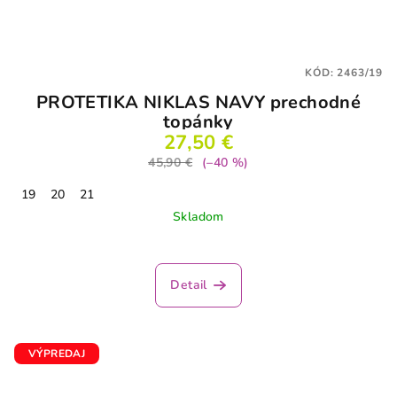
KÓD:
2463/19
PROTETIKA NIKLAS NAVY prechodné
topánky
27,50 €
45,90 €
(–40 %)
19
20
21
Skladom
Priemerné
hodnotenie
produktu
Detail
je
5,0
z
5
VÝPREDAJ
hviezdičiek.