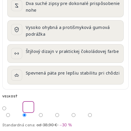
Dva suché zipsy pre dokonalé prispôsobenie
nohe
Vysoko ohybná a protišmyková gumová
podrážka
Štýlový dizajn v praktickej čokoládovej farbe
Spevnená päta pre lepšiu stabilitu pri chôdzi
VEĽKOSŤ
štandardná cena:
od 38,90 €
–30 %