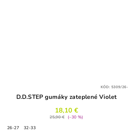
KÓD:
5309/26-
D.D.STEP gumáky zateplené Violet
18,10 €
25,90 €
(–30 %)
26-27
32-33