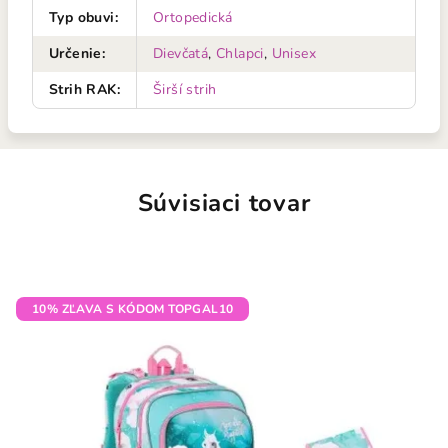
Typ obuvi
:
Ortopedická
Určenie
:
Dievčatá
,
Chlapci
,
Unisex
Strih RAK
:
Širší strih
Súvisiaci tovar
10% ZĽAVA S KÓDOM TOPGAL10