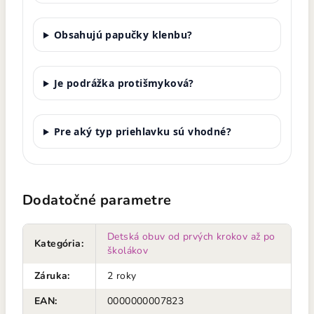
Obsahujú papučky klenbu?
Je podrážka protišmyková?
Pre aký typ priehlavku sú vhodné?
Dodatočné parametre
Detská obuv od prvých krokov až po
Kategória
:
školákov
Záruka
:
2 roky
EAN
:
0000000007823