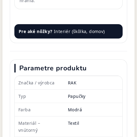
hrania.
Pre aké nôžky?
Interiér (škôlka, domov)
Parametre produktu
Značka / výrobca
RAK
Typ
Papučky
Farba
Modrá
Materiál –
Textil
vnútorný