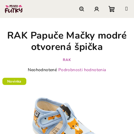
Prejsť
na
obsah
Nákupn
Hľadať
Prihlásenie
RAK Papuče Mačky modré
košík
otvorená špička
RAK
Priemerné
Neohodnotené
Podrobnosti hodnotenia
hodnotenie
produktu
Novinka
je
0,0
z
5
hviezdičiek.