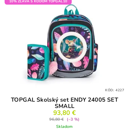
10% ZĽAVA S KÓDOM TOPGAL10
KÓD:
4227
TOPGAL Školský set ENDY 24005 SET
SMALL
93,80 €
96,80 €
(–3 %)
Skladom