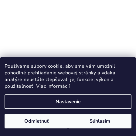
Používame súbory cookie, aby sme vám umožnili
KÓD:
4662/19
pohodlné prehliadanie webovej stránky a vďaka
PROTETIKA NIKLAS BLACK prechodné
analýze neustále zlepšovali jej funkcie, výkon a
topánky
použiteľnosť.
Viac informácií
46,90 €
Nastavenie
19
20
21
22
Skladom
Odmietnuť
Súhlasím
Detail