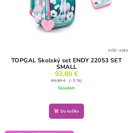
KÓD:
4380
TOPGAL Školský set ENDY 22053 SET
SMALL
93,80 €
96,80 €
(–3 %)
Skladom
Do košíka