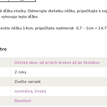
á dĺžka stielky. Odmerajte dieťatku nôžku, pripočítajte k n
 vyhovuje tejto dĺžke.
meráte nôžku 14cm, pripočítate nadmerok 0,7 - 1cm = 14,7
tre
Detská obuv od prvých krokov až po školákov
2 roky
Zvoľte variant
normálna
,
široká
Barefoot