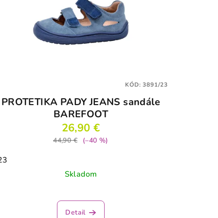
KÓD:
3891/23
PROTETIKA PADY JEANS sandále
BAREFOOT
26,90 €
44,90 €
(–40 %)
23
Skladom
Detail