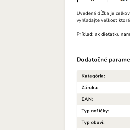
Uvedená dĺžka je celkov
vyhľadajte veľkosť ktorá
Príklad: ak dieťatku na
Dodatočné parame
Kategória
:
Záruka
:
EAN
:
Typ nožičky
:
Typ obuvi
: