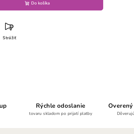
Do košíka
Strážiť
kup
Rýchle odoslanie
Overený 
tovaru skladom po prijatí platby
Dôverujú