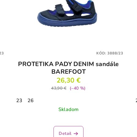
23
KÓD:
3888/23
PROTETIKA PADY DENIM sandále
BAREFOOT
26,30 €
43,90 €
(–40 %)
23
26
Skladom
Detail