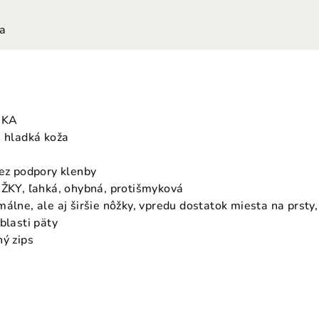
ia
IKA
á hladká koža
bez podpory klenby
Y, ľahká, ohybná, protišmyková
málne, ale aj širšie nôžky, vpredu dostatok miesta na prst
blasti päty
hý zips