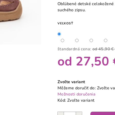
produktu
Obľúbené detské celokožené 
je
suchého zipsu.
0,0
z
VEĽKOSŤ
5
hviezdičiek.
štandardná cena:
od 45,90 
od
27,50 
Jednotková
cena:
Zvoľte variant
Môžeme doručiť do:
Zvoľte va
Možnosti doručenia
Kód:
Zvoľte variant