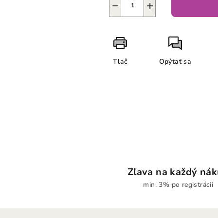
−
+
Tlač
Opýtať sa
Zľava na každý ná
min. 3% po registrácii