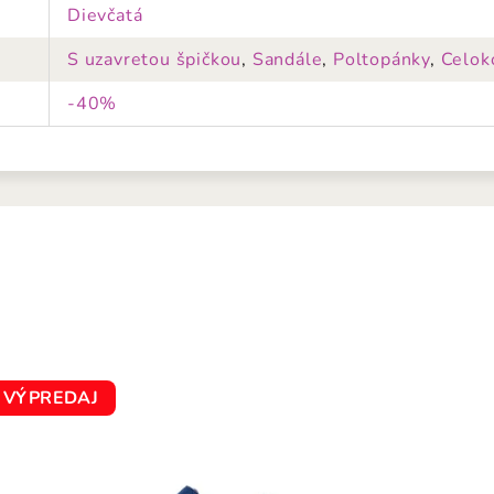
Dievčatá
S uzavretou špičkou
,
Sandále
,
Poltopánky
,
Celok
-40%
VÝPREDAJ