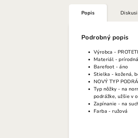
Popis
Diskus
Podrobný popis
Výrobca - PROTET
Materiál - prírodn
Barefoot - áno
Stielka - kožená, 
NOVÝ TYP PODRÁŽK
Typ nôžky - na nor
podrážke, užšie v o
Zapínanie - na suc
Farba - ružová