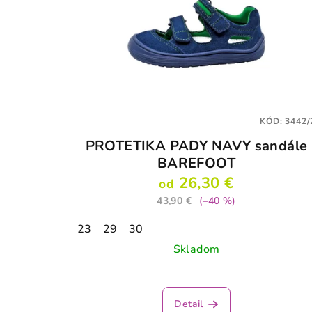
KÓD:
3442/
PROTETIKA PADY NAVY sandále
BAREFOOT
26,30 €
od
43,90 €
(–40 %)
23
29
30
Skladom
Detail