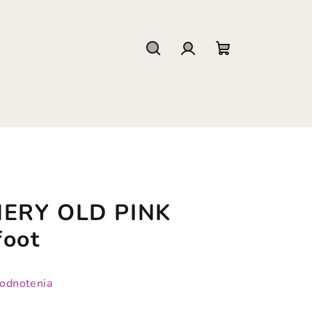
Hľadať
Prihlásenie
Nákupný
košík
NERY OLD PINK
foot
hodnotenia