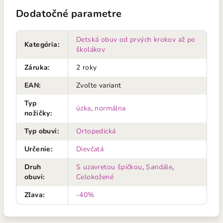
Dodatočné parametre
Detská obuv od prvých krokov až po
Kategória
:
školákov
Záruka
:
2 roky
EAN
:
Zvoľte variant
Typ
úzka
,
normálna
nožičky
:
Typ obuvi
:
Ortopedická
Určenie
:
Dievčatá
Druh
S uzavretou špičkou
,
Sandále
,
obuvi
:
Celokožené
Zľava
:
-40%