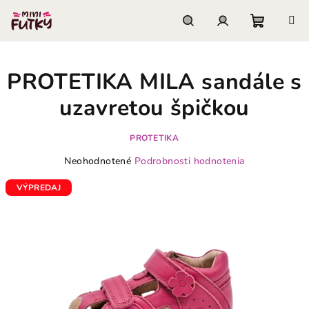
Prejsť
na
obsah
Nákupn
Hľadať
Prihlásenie
PROTETIKA MILA sandále s
košík
uzavretou špičkou
PROTETIKA
Priemerné
Neohodnotené
Podrobnosti hodnotenia
hodnotenie
produktu
VÝPREDAJ
je
0,0
z
5
hviezdičiek.