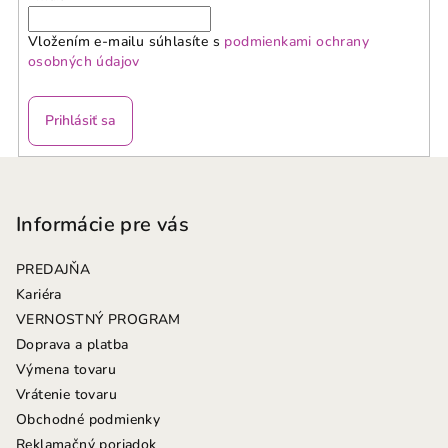
Vložením e-mailu súhlasíte s
podmienkami ochrany
osobných údajov
Prihlásiť sa
Z
á
p
Informácie pre vás
ä
PREDAJŇA
t
Kariéra
i
VERNOSTNÝ PROGRAM
e
Doprava a platba
Výmena tovaru
Vrátenie tovaru
Obchodné podmienky
Reklamačný poriadok