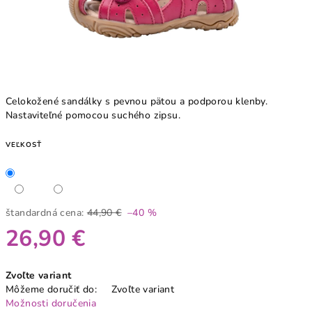
Celokožené sandálky s pevnou pätou a podporou klenby.
Nastaviteľné pomocou suchého zipsu.
VEĽKOSŤ
štandardná cena:
44,90 €
–40 %
26,90 €
Jednotková
Zvoľte variant
cena:
Môžeme doručiť do:
Zvoľte variant
Možnosti doručenia