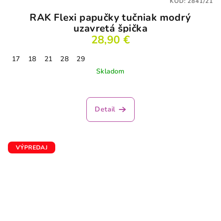
KÓD:
2841/21
RAK Flexi papučky tučniak modrý
uzavretá špička
28,90 €
17
18
21
28
29
Skladom
Detail
VÝPREDAJ