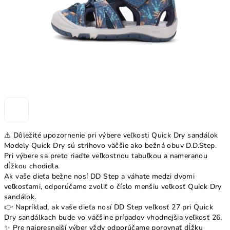
⚠️ Dôležité upozornenie pri výbere veľkosti Quick Dry sandálok
Modely Quick Dry sú strihovo väčšie ako bežná obuv D.D.Step.
Pri výbere sa preto riaďte veľkostnou tabuľkou a nameranou
dĺžkou chodidla.
Ak vaše dieťa bežne nosí DD Step a váhate medzi dvomi
veľkosťami, odporúčame zvoliť o číslo menšiu veľkosť Quick Dry
sandálok.
👉 Napríklad, ak vaše dieťa nosí DD Step veľkosť 27 pri Quick
Dry sandálkach bude vo väčšine prípadov vhodnejšia veľkosť 26.
✨ Pre najpresnejší výber vždy odporúčame porovnať dĺžku