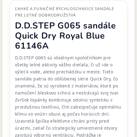
ĽAHKÉ A FUNKČNÉ RÝCHLOSCHNÚCE SANDÁLE
PRE LETNÉ DOBRODRUŽSTVÁ
D.D.STEP G065 sandále
Quick Dry Royal Blue
61146A
D.D.STEP G065 sú ideálnym spoločníkom pre
všetky letné aktivity vášho dieťaťa, či už ide o
výlet k vode, alebo prechádzku v meste. Tieto
sandále patria do obľúbenej série Quick Dry, čo
znamená, že sú vyrobené z materiálov, ktoré po
namočení bleskovo schnú a nestrácajú svoj tvar.
Zvršok topánky kombinuje odolnú syntetiku s
priedušnou textíliou, čím zabezpečuje optimálnu
klímu vo vnútri obuvi aj počas horúcich dní.
Uzavretá špička efektívne chráni prsty pred
úrazmi, zatiaľ čo strategicky umiestnené otvory
zaisťujú výbornú ventiláciu. Podrážka je