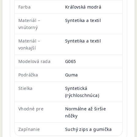
Farba
Kráľovská modrá
Materiál –
Syntetika a textil
vnútorný
Materiál –
Syntetika a textil
vonkajší
Modelová rada
G065
Podrážka
Guma
Stielka
Syntetická
(rýchloschnúca)
Vhodné pre
Normálne až širšie
nôžky
Zapínanie
Suchý zips a gumička