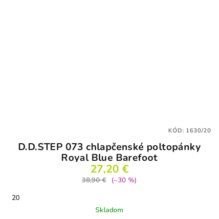
KÓD:
1630/20
D.D.STEP 073 chlapčenské poltopánky
Royal Blue Barefoot
27,20 €
38,90 €
(–30 %)
20
Skladom