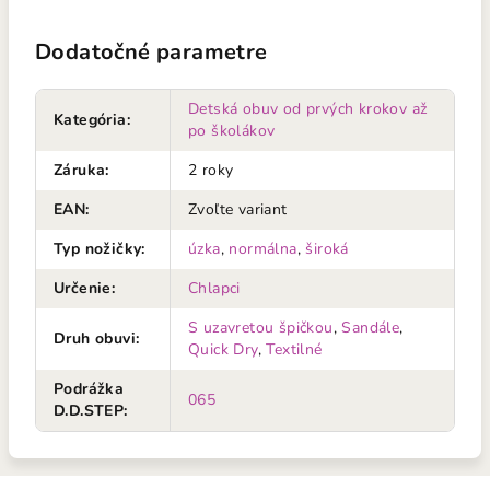
Dodatočné parametre
Detská obuv od prvých krokov až
Kategória
:
po školákov
Záruka
:
2 roky
EAN
:
Zvoľte variant
Typ nožičky
:
úzka
,
normálna
,
široká
Určenie
:
Chlapci
S uzavretou špičkou
,
Sandále
,
Druh obuvi
:
Quick Dry
,
Textilné
Podrážka
065
D.D.STEP
: