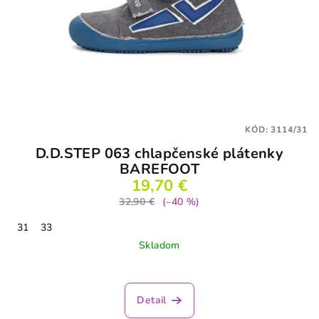
KÓD:
3114/31
D.D.STEP 063 chlapčenské plátenky
BAREFOOT
19,70 €
32,90 €
(–40 %)
31
33
Skladom
Detail