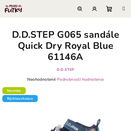
Prejsť
na
obsah
Nákupn
Hľadať
Prihlásenie
D.D.STEP G065 sandále
košík
Quick Dry Royal Blue
61146A
D.D.STEP
Priemerné
Neohodnotené
Podrobnosti hodnotenia
hodnotenie
produktu
Novinka
je
Rýchloschnúce
0,0
z
5
hviezdičiek.