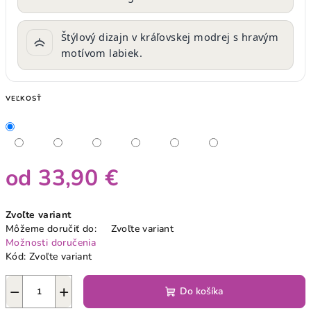
Štýlový dizajn v kráľovskej modrej s hravým
motívom labiek.
VEĽKOSŤ
od
33,90 €
Jednotková
Zvoľte variant
cena:
Môžeme doručiť do:
Zvoľte variant
Možnosti doručenia
Kód:
Zvoľte variant
−
+
Do košíka