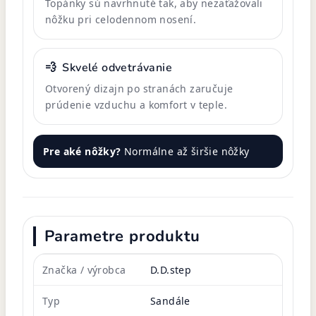
Topánky sú navrhnuté tak, aby nezaťažovali
nôžku pri celodennom nosení.
💨
Skvelé odvetrávanie
Otvorený dizajn po stranách zaručuje
prúdenie vzduchu a komfort v teple.
Pre aké nôžky?
Normálne až širšie nôžky
Parametre produktu
Značka / výrobca
D.D.step
Typ
Sandále