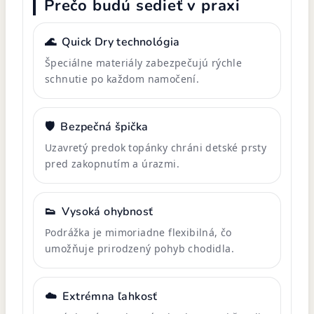
Prečo budú sedieť v praxi
🌊
Quick Dry technológia
Špeciálne materiály zabezpečujú rýchle
schnutie po každom namočení.
🛡️
Bezpečná špička
Uzavretý predok topánky chráni detské prsty
pred zakopnutím a úrazmi.
👟
Vysoká ohybnosť
Podrážka je mimoriadne flexibilná, čo
umožňuje prirodzený pohyb chodidla.
☁️
Extrémna ľahkosť