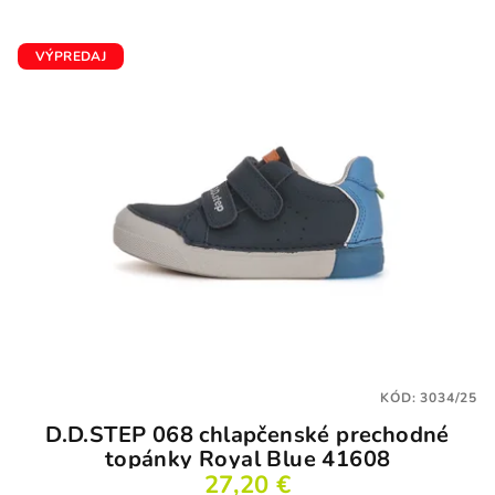
VÝPREDAJ
KÓD:
3034/25
D.D.STEP 068 chlapčenské prechodné
topánky Royal Blue 41608
27,20 €