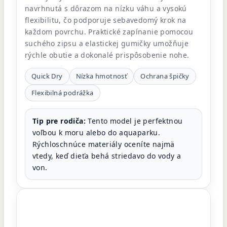
navrhnutá s dôrazom na nízku váhu a vysokú
flexibilitu, čo podporuje sebavedomý krok na
každom povrchu. Praktické zapínanie pomocou
suchého zipsu a elastickej gumičky umožňuje
rýchle obutie a dokonalé prispôsobenie nohe.
Quick Dry
Nízka hmotnosť
Ochrana špičky
Flexibilná podrážka
Tip pre rodiča:
Tento model je perfektnou
voľbou k moru alebo do aquaparku.
Rýchloschnúce materiály oceníte najmä
vtedy, keď dieťa behá striedavo do vody a
von.