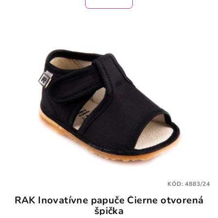
je
3,5
z
5
hviezdičiek.
KÓD:
4883/24
RAK Inovatívne papuče Čierne otvorená
špička