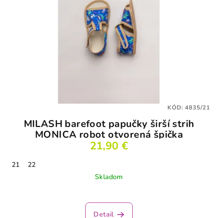
KÓD:
4835/21
MILASH barefoot papučky širší strih
MONICA robot otvorená špička
21,90 €
21
22
Skladom
Priemerné
hodnotenie
produktu
Detail