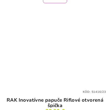
je
3,1
z
5
hviezdičiek.
KÓD:
51416/23
RAK Inovatívne papuče Riflové otvorená
špička