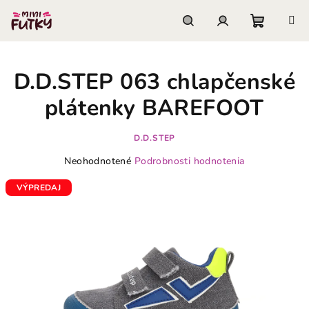
Prejsť
na
obsah
Nákupn
Hľadať
Prihlásenie
D.D.STEP 063 chlapčenské
košík
plátenky BAREFOOT
D.D.STEP
Priemerné
Neohodnotené
Podrobnosti hodnotenia
hodnotenie
produktu
VÝPREDAJ
je
0,0
z
5
hviezdičiek.