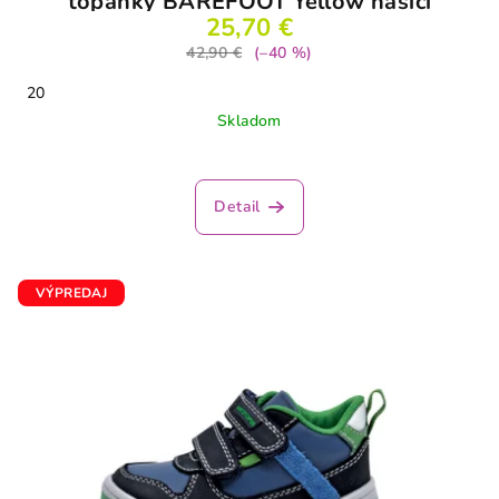
topánky BAREFOOT Yellow hasiči
25,70 €
42,90 €
(–40 %)
20
Skladom
Priemerné
hodnotenie
produktu
Detail
je
5,0
z
5
VÝPREDAJ
hviezdičiek.