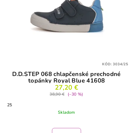
KÓD:
3034/25
D.D.STEP 068 chlapčenské prechodné
topánky Royal Blue 41608
27,20 €
38,90 €
(–30 %)
25
Skladom