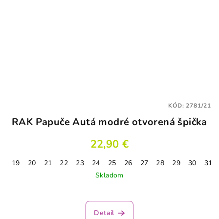
KÓD:
2781/21
RAK Papuče Autá modré otvorená špička
22,90 €
19
20
21
22
23
24
25
26
27
28
29
30
31
Skladom
Priemerné
hodnotenie
produktu
Detail