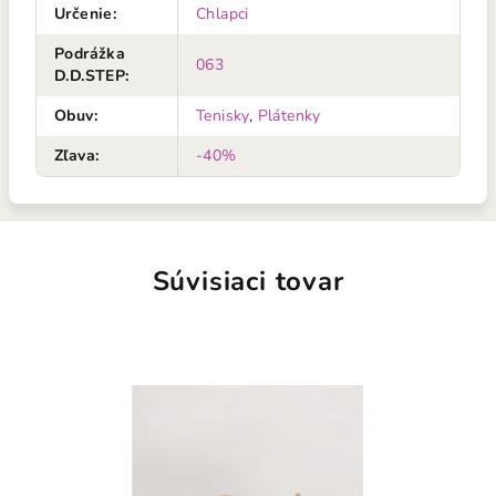
Určenie
:
Chlapci
Podrážka
063
D.D.STEP
:
Obuv
:
Tenisky
,
Plátenky
Zľava
:
-40%
Súvisiaci tovar