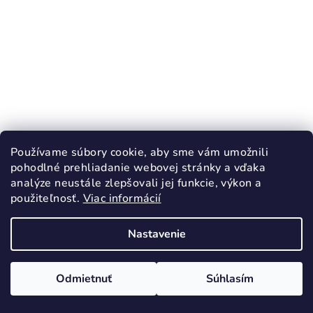
Používame súbory cookie, aby sme vám umožnili
pohodlné prehliadanie webovej stránky a vďaka
analýze neustále zlepšovali jej funkcie, výkon a
použiteľnosť.
Viac informácií
KÓD:
4650/20
Nastavenie
PROTETIKA ABIGAL TERAKOTA
prechodné topánky
Odmietnuť
Súhlasím
46,90 €
20