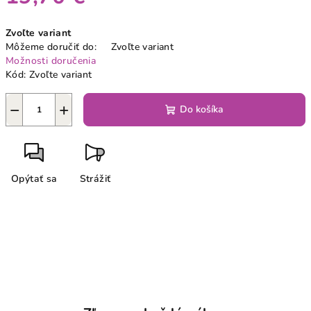
Jednotková
Zvoľte variant
cena:
Môžeme doručiť do:
Zvoľte variant
Možnosti doručenia
Kód:
Zvoľte variant
−
+
Do košíka
Opýtať sa
Strážiť