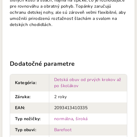
silných kostí a šliach, najmä na špičke, čo je rozhodujúce
pre rovnováhu a obratný pohyb. Topánky zaručujú
ochranu detskej nohy, ale sú zároveň veľmi flexibilné, aby
umožnili prirodzenú rozťažnosť šlachám a svalom na
detských chodidlách.
Dodatočné parametre
Detská obuv od prvých krokov až
Kategória
:
po školákov
Záruka
:
2 roky
EAN
:
2093413410335
Typ nožičky
:
normálna
,
široká
Typ obuvi
:
Barefoot