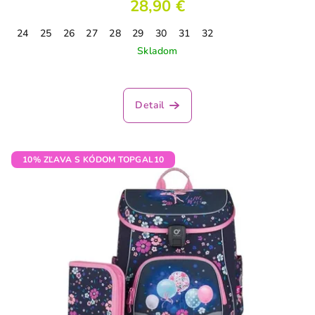
28,90 €
24
25
26
27
28
29
30
31
32
Skladom
Detail
10% ZĽAVA S KÓDOM TOPGAL10