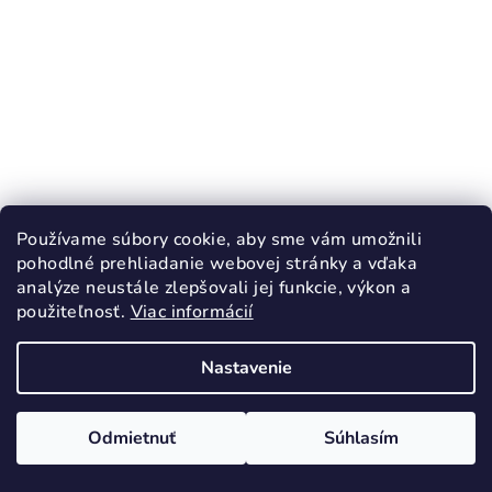
Používame súbory cookie, aby sme vám umožnili
pohodlné prehliadanie webovej stránky a vďaka
analýze neustále zlepšovali jej funkcie, výkon a
použiteľnosť.
Viac informácií
KÓD:
3888/23
PROTETIKA PADY DENIM sandále
Nastavenie
BAREFOOT
26,30 €
43,90 €
(–40 %)
Odmietnuť
Súhlasím
23
26