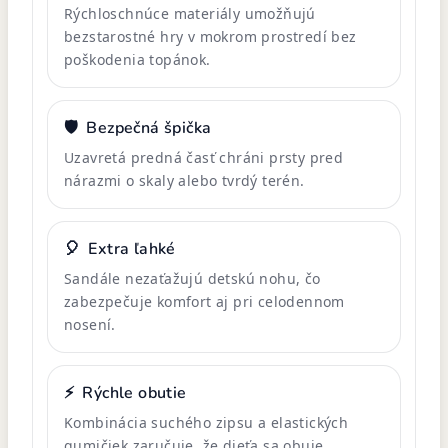
Rýchloschnúce materiály umožňujú
bezstarostné hry v mokrom prostredí bez
poškodenia topánok.
🛡️
Bezpečná špička
Uzavretá predná časť chráni prsty pred
nárazmi o skaly alebo tvrdý terén.
🎈
Extra ľahké
Sandále nezaťažujú detskú nohu, čo
zabezpečuje komfort aj pri celodennom
nosení.
⚡
Rýchle obutie
Kombinácia suchého zipsu a elastických
gumičiek zaručuje, že dieťa sa obuje