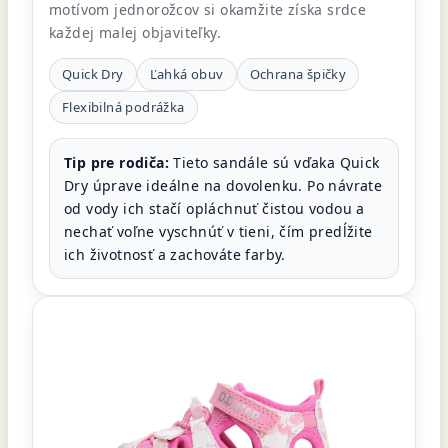
motívom jednorožcov si okamžite získa srdce
každej malej objaviteľky.
Quick Dry
Ľahká obuv
Ochrana špičky
Flexibilná podrážka
Tip pre rodiča:
Tieto sandále sú vďaka Quick
Dry úprave ideálne na dovolenku. Po návrate
od vody ich stačí opláchnuť čistou vodou a
nechať voľne vyschnúť v tieni, čím predĺžite
ich životnosť a zachováte farby.