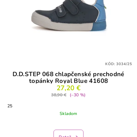
KÓD:
3034/25
D.D.STEP 068 chlapčenské prechodné
topánky Royal Blue 41608
27,20 €
38,90 €
(–30 %)
25
Skladom