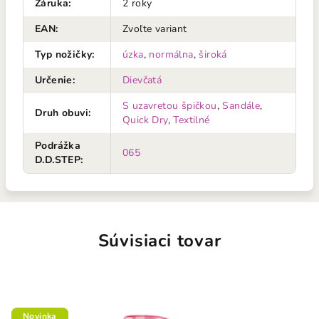
Záruka
:
2 roky
EAN
:
Zvoľte variant
Typ nožičky
:
úzka
,
normálna
,
široká
Určenie
:
Dievčatá
S uzavretou špičkou
,
Sandále
,
Druh obuvi
:
Quick Dry
,
Textilné
Podrážka
065
D.D.STEP
:
Súvisiaci tovar
Novinka