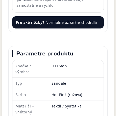
samostatne a rýchlo.
Pre aké nôžky?
Normálne až širšie chodidlá
Parametre produktu
Značka /
D.D.Step
výrobca
Typ
Sandále
Farba
Hot Pink (ružová)
Materiál –
Textil / Syntetika
vnútorný