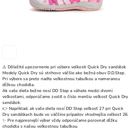
⚠️ Dôležité upozornenie pri výbere veľkosti Quick Dry sandálok
Modely Quick Dry sú strihovo väčšie ako bežná obuv D.D.Step.
Pri výbere sa preto riaďte veľkostnou tabuľkou a nameranou
dĺžkou chodidla.
Ak vaše dieťa bežne nosí DD Step a váhate medzi dvomi
veľkosťami, odporúčame zvoliť o číslo menšiu veľkosť Quick Dry
sandálok.
👉 Napríklad, ak vaše dieťa nosí DD Step veľkosť 27 pri Quick
Dry sandálkach bude vo väčšine prípadov vhodnejšia veľkosť 26.
✨ Pre najpresnejší výber vždy odporúčame porovnať dĺžku
chodidla s našou veľkostnou tabuľkou.