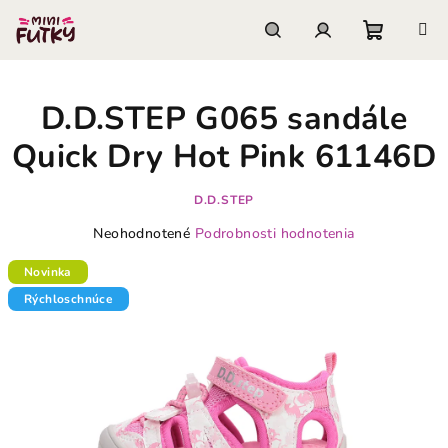
Prejsť
na
obsah
Nákupn
Hľadať
Prihlásenie
D.D.STEP G065 sandále
košík
Quick Dry Hot Pink 61146D
D.D.STEP
Priemerné
Neohodnotené
Podrobnosti hodnotenia
hodnotenie
produktu
Novinka
je
Rýchloschnúce
0,0
z
5
hviezdičiek.