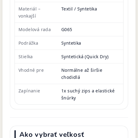
Materiál –
Textil / Syntetika
vonkajší
Modelová rada
G065
Podrážka
Syntetika
Stielka
Syntetická (Quick Dry)
Vhodné pre
Normálne až širšie
chodidlá
Zapínanie
1x suchý zips a elastické
šnúrky
Ako vybrať veľkosť