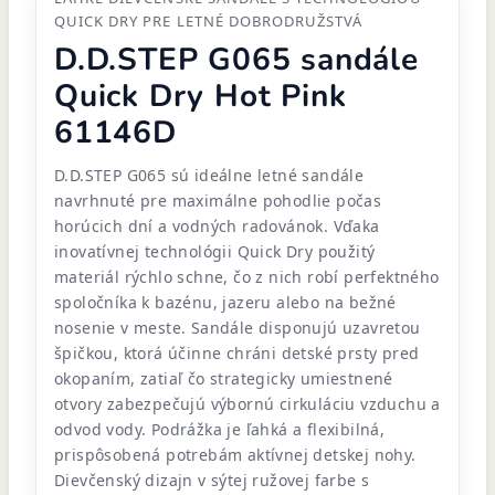
QUICK DRY PRE LETNÉ DOBRODRUŽSTVÁ
D.D.STEP G065 sandále
Quick Dry Hot Pink
61146D
D.D.STEP G065 sú ideálne letné sandále
navrhnuté pre maximálne pohodlie počas
horúcich dní a vodných radovánok. Vďaka
inovatívnej technológii Quick Dry použitý
materiál rýchlo schne, čo z nich robí perfektného
spoločníka k bazénu, jazeru alebo na bežné
nosenie v meste. Sandále disponujú uzavretou
špičkou, ktorá účinne chráni detské prsty pred
okopaním, zatiaľ čo strategicky umiestnené
otvory zabezpečujú výbornú cirkuláciu vzduchu a
odvod vody. Podrážka je ľahká a flexibilná,
prispôsobená potrebám aktívnej detskej nohy.
Dievčenský dizajn v sýtej ružovej farbe s