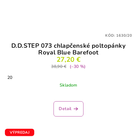
KÓD:
1630/20
D.D.STEP 073 chlapčenské poltopánky
Royal Blue Barefoot
27,20 €
38,90 €
(–30 %)
20
Skladom
Detail
VÝPREDAJ